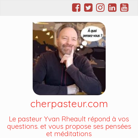
cherpasteur.com
Le pasteur Yvan Rheault répond à vos
questions. et vous propose ses pensées
et méditations