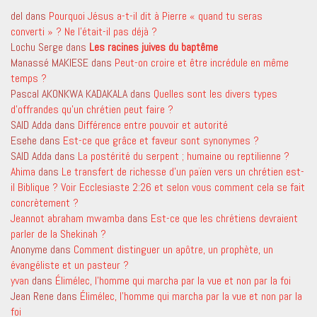
del
dans
Pourquoi Jésus a-t-il dit à Pierre « quand tu seras
converti » ? Ne l’était-il pas déjà ?
Lochu Serge
dans
Les racines juives du baptême
Manassé MAKIESE
dans
Peut-on croire et être incrédule en même
temps ?
Pascal AKONKWA KADAKALA
dans
Quelles sont les divers types
d’offrandes qu’un chrétien peut faire ?
SAID Adda
dans
Différence entre pouvoir et autorité
Esehe
dans
Est-ce que grâce et faveur sont synonymes ?
SAID Adda
dans
La postérité du serpent ; humaine ou reptilienne ?
Ahima
dans
Le transfert de richesse d’un païen vers un chrétien est-
il Biblique ? Voir Ecclesiaste 2:26 et selon vous comment cela se fait
concrètement ?
Jeannot abraham mwamba
dans
Est-ce que les chrétiens devraient
parler de la Shekinah ?
Anonyme
dans
Comment distinguer un apôtre, un prophète, un
évangéliste et un pasteur ?
yvan
dans
Élimélec, l’homme qui marcha par la vue et non par la foi
Jean Rene
dans
Élimélec, l’homme qui marcha par la vue et non par la
foi