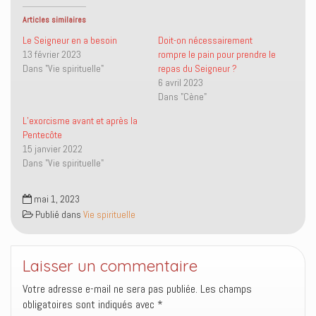
e
e
r
e
r
r
u
r
s
s
n
(
Articles similaires
u
u
l
o
r
r
i
u
Le Seigneur en a besoin
Doit-on nécessairement
T
F
e
v
13 février 2023
rompre le pain pour prendre le
w
a
n
r
i
c
p
e
Dans "Vie spirituelle"
repas du Seigneur ?
t
e
a
d
6 avril 2023
t
b
r
a
e
o
e
n
Dans "Cène"
r
o
-
s
(
k
m
u
o
(
a
n
L’exorcisme avant et après la
u
o
i
e
Pentecôte
v
u
l
n
r
v
à
o
15 janvier 2022
e
r
u
u
Dans "Vie spirituelle"
d
e
n
v
a
d
a
e
n
a
m
l
s
n
i
l
mai 1, 2023
u
s
(
e
n
u
o
f
Publié dans
Vie spirituelle
e
n
u
e
n
e
v
n
o
n
r
ê
u
o
e
t
v
u
d
r
Laisser un commentaire
e
v
a
e
l
e
n
)
l
l
s
Votre adresse e-mail ne sera pas publiée.
Les champs
e
l
u
obligatoires sont indiqués avec
f
e
n
*
e
f
e