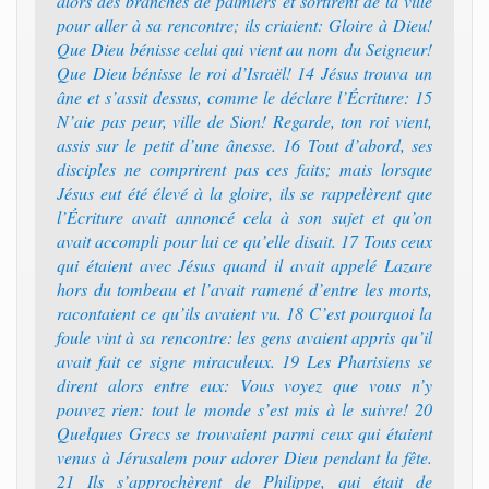
alors des branches de palmiers et sortirent de la ville
pour aller à sa rencontre; ils criaient: Gloire à Dieu!
Que Dieu bénisse celui qui vient au nom du Seigneur!
Que Dieu bénisse le roi d’Israël! 14 Jésus trouva un
âne et s’assit dessus, comme le déclare l’Écriture: 15
N’aie pas peur, ville de Sion! Regarde, ton roi vient,
assis sur le petit d’une ânesse. 16 Tout d’abord, ses
disciples ne comprirent pas ces faits; mais lorsque
Jésus eut été élevé à la gloire, ils se rappelèrent que
l’Écriture avait annoncé cela à son sujet et qu’on
avait accompli pour lui ce qu’elle disait. 17 Tous ceux
qui étaient avec Jésus quand il avait appelé Lazare
hors du tombeau et l’avait ramené d’entre les morts,
racontaient ce qu’ils avaient vu. 18 C’est pourquoi la
foule vint à sa rencontre: les gens avaient appris qu’il
avait fait ce signe miraculeux. 19 Les Pharisiens se
dirent alors entre eux: Vous voyez que vous n’y
pouvez rien: tout le monde s’est mis à le suivre! 20
Quelques Grecs se trouvaient parmi ceux qui étaient
venus à Jérusalem pour adorer Dieu pendant la fête.
21 Ils s’approchèrent de Philippe, qui était de