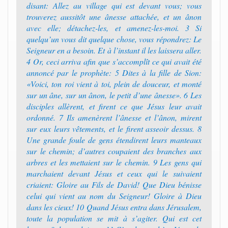
disant: Allez au village qui est devant vous; vous
trouverez aussitôt une ânesse attachée, et un ânon
avec elle; détachez-les, et amenez-les-moi. 3 Si
quelqu’un vous dit quelque chose, vous répondrez: Le
Seigneur en a besoin. Et à l’instant il les laissera aller.
4 Or, ceci arriva afin que s’accomplît ce qui avait été
annoncé par le prophète: 5 Dites à la fille de Sion:
«Voici, ton roi vient à toi, plein de douceur, et monté
sur un âne, sur un ânon, le petit d’une ânesse». 6 Les
disciples allèrent, et firent ce que Jésus leur avait
ordonné. 7 Ils amenèrent l’ânesse et l’ânon, mirent
sur eux leurs vêtements, et le firent asseoir dessus. 8
Une grande foule de gens étendirent leurs manteaux
sur le chemin; d’autres coupaient des branches aux
arbres et les mettaient sur le chemin. 9 Les gens qui
marchaient devant Jésus et ceux qui le suivaient
criaient: Gloire au Fils de David! Que Dieu bénisse
celui qui vient au nom du Seigneur! Gloire à Dieu
dans les cieux! 10 Quand Jésus entra dans Jérusalem,
toute la population se mit à s’agiter. Qui est cet