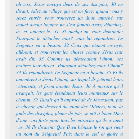
oliviers, Jésus envoya deux de ses disciples, 30 en
disant: Allez au village qui est en face; quand vous y
serez entrés, vous trouverez un ânon attaché, sur
lequel aucun homme ne s’est jamais assis; détachez-
le, et amenez-le. 31 Si quelqu’un vous demande:
Pourquoi le détachez-vous? vous lui répondrez: Le
Seigneur en a besoin. 32 Ceux qui étaient envoyés
allèrent, et trouvèrent les choses comme Jésus leur
avait dit. 33 Comme ils détachaient l’ânon, ses
maîtres leur dirent: Pourquoi détachez-vous l’ânon?
34 Ils répondirent: Le Seigneur en a besoin. 35 Et ils
amenèrent à Jésus l’ânon, sur lequel ils jetèrent leurs
vêtements, et firent monter Jésus. 36 A mesure qu’il
avançait, les gens étendaient leurs manteaux sur le
chemin. 37 Tandis qu’il approchait de Jérusalem, par
le chemin qui descend du mont des Oliviers, toute la
foule des disciples, pleine de joie, se mit à louer Dieu
d’une voix forte pour tous les miracles qu’ils avaient
vus. 38 Ils disaient: Que Dieu bénisse le roi qui vient
au nom du Seigneur! Paix dans le ciel et gloire à