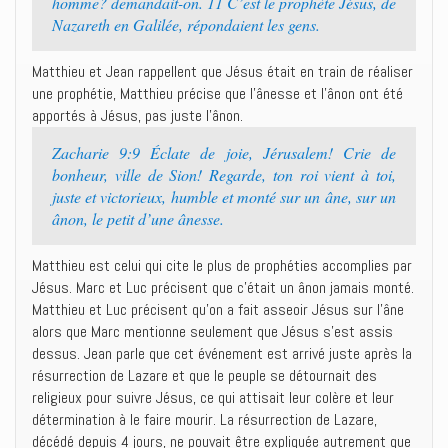
homme? demandait-on. 11 C’est le prophète Jésus, de
Nazareth en Galilée, répondaient les gens.
Matthieu et Jean rappellent que Jésus était en train de réaliser
une prophétie, Matthieu précise que l’ânesse et l’ânon ont été
apportés à Jésus, pas juste l’ânon.
Zacharie 9:9 Éclate de joie, Jérusalem! Crie de
bonheur, ville de Sion! Regarde, ton roi vient à toi,
juste et victorieux, humble et monté sur un âne, sur un
ânon, le petit d’une ânesse.
Matthieu est celui qui cite le plus de prophéties accomplies par
Jésus. Marc et Luc précisent que c’était un ânon jamais monté.
Matthieu et Luc précisent qu’on a fait asseoir Jésus sur l’âne
alors que Marc mentionne seulement que Jésus s’est assis
dessus. Jean parle que cet événement est arrivé juste après la
résurrection de Lazare et que le peuple se détournait des
religieux pour suivre Jésus, ce qui attisait leur colère et leur
détermination à le faire mourir. La résurrection de Lazare,
décédé depuis 4 jours, ne pouvait être expliquée autrement que