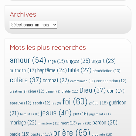
Archives
Archives
Mots les plus recherchés
amour
(54)
anges
(25)
argent
(23)
ange
(15)
bible
(27)
baptême
(24)
autorité
(17)
bénédiction
(13)
colère
(37)
combat
(22)
consecration
(12)
communion
(11)
Dieu
(37)
don
(17)
cène
(12)
diable
(11)
création
(9)
demon
(9)
foi
(60)
guérison
grâce
(16)
epreuve
(12)
esprit
(12)
feu
(9)
jesus
(40)
(21)
joie
(16)
jugement
(11)
humilité
(10)
pardon
(25)
mariage
(22)
mort
(13)
ministère
(11)
paix
(10)
prière
(65)
parole
(15)
pasteur
(13)
prophete
(10)