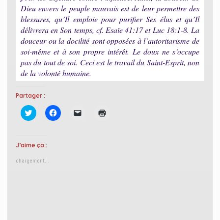
Dieu envers le peuple mauvais est de leur permettre des
blessures, qu’Il emploie pour purifier Ses élus et qu’Il
délivrera en Son temps, cf. Esaïe 41:17 et Luc 18:1-8. La
douceur ou la docilité sont opposées à l’autoritarisme de
soi-même et à son propre intérêt. Le doux ne s’occupe
pas du tout de soi. Ceci est le travail du Saint-Esprit, non
de la volonté humaine.
Partager :
C
C
C
C
l
l
l
l
i
i
i
i
q
q
q
q
u
u
u
u
e
e
e
e
J’aime ça :
z
z
r
r
p
p
p
p
chargement…
o
o
o
o
u
u
u
u
r
r
r
r
p
p
e
i
a
a
n
m
r
r
v
p
t
t
o
r
a
a
y
i
g
g
e
m