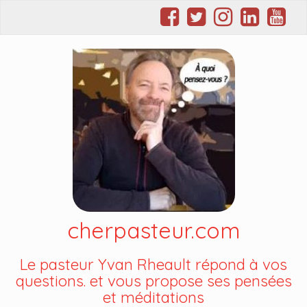
cherpasteur.com
Le pasteur Yvan Rheault répond à vos
questions. et vous propose ses pensées
et méditations