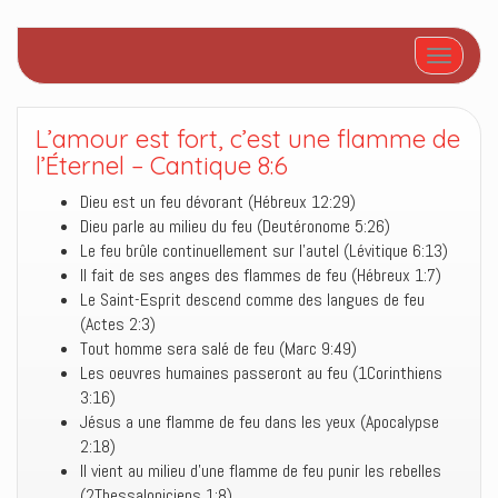
Afficher/
L’amour est fort, c’est une flamme de
l’Éternel – Cantique 8:6
Dieu est un feu dévorant (Hébreux 12:29)
Dieu parle au milieu du feu (Deutéronome 5:26)
Le feu brûle continuellement sur l’autel (Lévitique 6:13)
Il fait de ses anges des flammes de feu (Hébreux 1:7)
Le Saint-Esprit descend comme des langues de feu
(Actes 2:3)
Tout homme sera salé de feu (Marc 9:49)
Les oeuvres humaines passeront au feu (1Corinthiens
3:16)
Jésus a une flamme de feu dans les yeux (Apocalypse
2:18)
Il vient au milieu d’une flamme de feu punir les rebelles
(2Thessaloniciens 1:8)