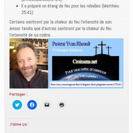
Il a préparé un étang de feu pour les rebelles (Matthieu
25:41)
Certains sentiront par la chaleur du feu l’intensité de son
amour tandis que d’autres sentiront par la chaleur du feu
l’intensité de sa colère.
Partager :
C
C
C
C
l
l
l
l
i
i
i
i
q
q
q
q
u
u
u
u
e
e
e
e
J’aime ça :
z
z
r
r
p
p
p
p