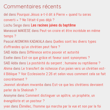
Commentaires récents
del
dans
Pourquoi Jésus a-t-il dit à Pierre « quand tu seras
converti » ? Ne l’était-il pas déjà ?
Lochu Serge
dans
Les racines juives du baptême
Manassé MAKIESE
dans
Peut-on croire et être incrédule en même
temps ?
Pascal AKONKWA KADAKALA
dans
Quelles sont les divers types
d’offrandes qu’un chrétien peut faire ?
SAID Adda
dans
Différence entre pouvoir et autorité
Esehe
dans
Est-ce que grâce et faveur sont synonymes ?
SAID Adda
dans
La postérité du serpent ; humaine ou reptilienne ?
Ahima
dans
Le transfert de richesse d’un païen vers un chrétien est-
il Biblique ? Voir Ecclesiaste 2:26 et selon vous comment cela se fait
concrètement ?
Jeannot abraham mwamba
dans
Est-ce que les chrétiens devraient
parler de la Shekinah ?
Anonyme
dans
Comment distinguer un apôtre, un prophète, un
évangéliste et un pasteur ?
yvan
dans
Élimélec, l’homme qui marcha par la vue et non par la foi