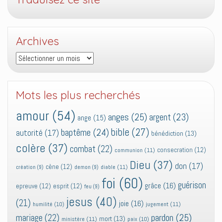
Archives
Archives
Mots les plus recherchés
amour
(54)
anges
(25)
argent
(23)
ange
(15)
bible
(27)
baptême
(24)
autorité
(17)
bénédiction
(13)
colère
(37)
combat
(22)
consecration
(12)
communion
(11)
Dieu
(37)
don
(17)
cène
(12)
diable
(11)
création
(9)
demon
(9)
foi
(60)
guérison
grâce
(16)
epreuve
(12)
esprit
(12)
feu
(9)
jesus
(40)
(21)
joie
(16)
jugement
(11)
humilité
(10)
pardon
(25)
mariage
(22)
mort
(13)
ministère
(11)
paix
(10)