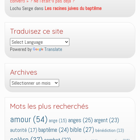
converti » ? Ne l’était-il pas déjà ?
Lochu Serge
dans
Les racines juives du baptême
Traduisez ce site
Powered by
Translate
Archives
Archives
Mots les plus recherchés
amour
(54)
anges
(25)
argent
(23)
ange
(15)
bible
(27)
baptême
(24)
autorité
(17)
bénédiction
(13)
colère
(37)