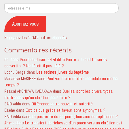
Adresse
e-
mail
Abonnez-vous
Rejoignez les 2 042 autres abonnés
Commentaires récents
del
dans
Pourquoi Jésus a-t-il dit à Pierre « quand tu seras
converti » ? Ne l’était-il pas déjà ?
Lochu Serge
dans
Les racines juives du baptême
Manassé MAKIESE
dans
Peut-on croire et être incrédule en même
temps ?
Pascal AKONKWA KADAKALA
dans
Quelles sont les divers types
d’offrandes qu’un chrétien peut faire ?
SAID Adda
dans
Différence entre pouvoir et autorité
Esehe
dans
Est-ce que grâce et faveur sont synonymes ?
SAID Adda
dans
La postérité du serpent ; humaine ou reptilienne ?
Ahima
dans
Le transfert de richesse d’un païen vers un chrétien est-