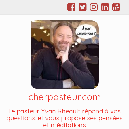
cherpasteur.com
Le pasteur Yvan Rheault répond à vos
questions. et vous propose ses pensées
et méditations