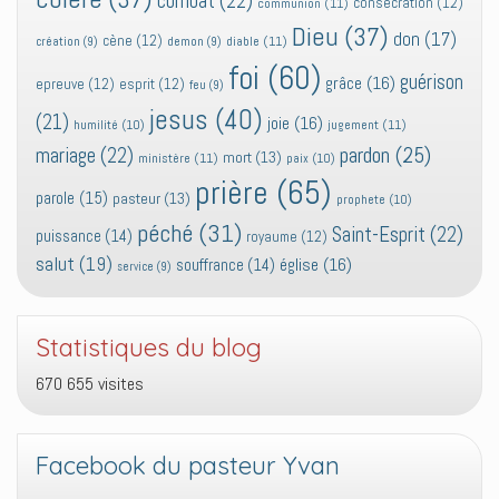
combat
(22)
consecration
(12)
communion
(11)
Dieu
(37)
don
(17)
cène
(12)
diable
(11)
création
(9)
demon
(9)
foi
(60)
guérison
grâce
(16)
epreuve
(12)
esprit
(12)
feu
(9)
jesus
(40)
(21)
joie
(16)
jugement
(11)
humilité
(10)
pardon
(25)
mariage
(22)
mort
(13)
ministère
(11)
paix
(10)
prière
(65)
parole
(15)
pasteur
(13)
prophete
(10)
péché
(31)
Saint-Esprit
(22)
puissance
(14)
royaume
(12)
salut
(19)
église
(16)
souffrance
(14)
service
(9)
Statistiques du blog
670 655 visites
Facebook du pasteur Yvan