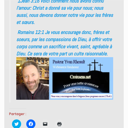
1Jean 3:16 Voici comment nous avons connu
l’amour: Christ a donné sa vie pour nous; nous
aussi, nous devons donner notre vie pour les frères
et sœurs.
Romains 12:1 Je vous encourage donc, frères et
soeurs, par les compassions de Dieu, à offrir votre
corps comme un sacrifice vivant, saint, agréable à
Dieu. Ce sera de votre part un culte raisonnable.
Partager :
C
C
C
C
l
l
l
l