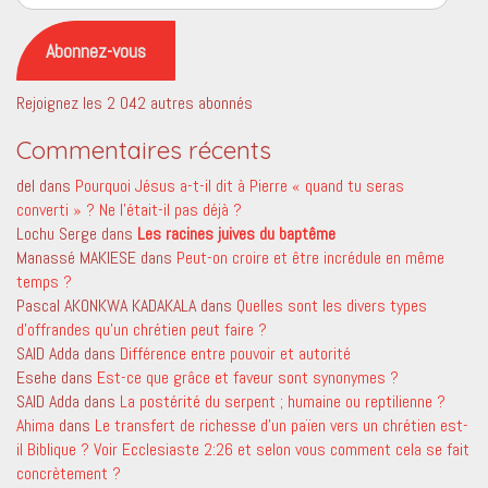
e-
mail
Abonnez-vous
Rejoignez les 2 042 autres abonnés
Commentaires récents
del
dans
Pourquoi Jésus a-t-il dit à Pierre « quand tu seras
converti » ? Ne l’était-il pas déjà ?
Lochu Serge
dans
Les racines juives du baptême
Manassé MAKIESE
dans
Peut-on croire et être incrédule en même
temps ?
Pascal AKONKWA KADAKALA
dans
Quelles sont les divers types
d’offrandes qu’un chrétien peut faire ?
SAID Adda
dans
Différence entre pouvoir et autorité
Esehe
dans
Est-ce que grâce et faveur sont synonymes ?
SAID Adda
dans
La postérité du serpent ; humaine ou reptilienne ?
Ahima
dans
Le transfert de richesse d’un païen vers un chrétien est-
il Biblique ? Voir Ecclesiaste 2:26 et selon vous comment cela se fait
concrètement ?