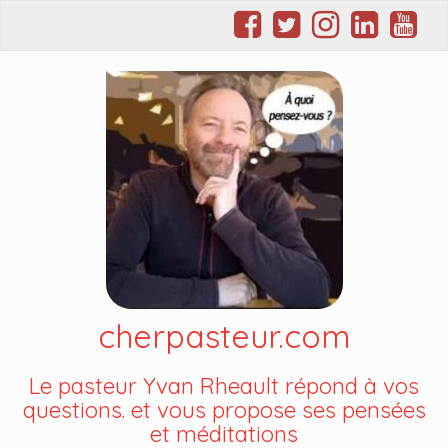
cherpasteur.com
Le pasteur Yvan Rheault répond à vos
questions. et vous propose ses pensées
et méditations