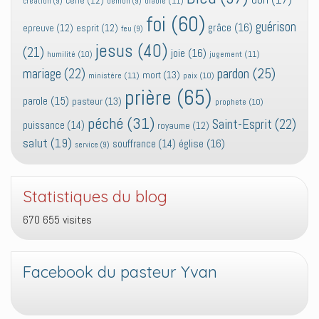
cène
(12)
diable
(11)
création
(9)
demon
(9)
foi
(60)
guérison
grâce
(16)
epreuve
(12)
esprit
(12)
feu
(9)
jesus
(40)
(21)
joie
(16)
jugement
(11)
humilité
(10)
pardon
(25)
mariage
(22)
mort
(13)
ministère
(11)
paix
(10)
prière
(65)
parole
(15)
pasteur
(13)
prophete
(10)
péché
(31)
Saint-Esprit
(22)
puissance
(14)
royaume
(12)
salut
(19)
église
(16)
souffrance
(14)
service
(9)
Statistiques du blog
670 655 visites
Facebook du pasteur Yvan