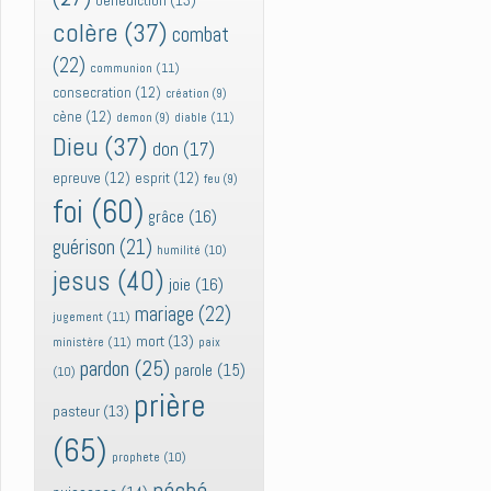
bénédiction
(13)
colère
(37)
combat
(22)
communion
(11)
consecration
(12)
création
(9)
cène
(12)
diable
(11)
demon
(9)
Dieu
(37)
don
(17)
epreuve
(12)
esprit
(12)
feu
(9)
foi
(60)
grâce
(16)
guérison
(21)
humilité
(10)
jesus
(40)
joie
(16)
mariage
(22)
jugement
(11)
mort
(13)
ministère
(11)
paix
pardon
(25)
parole
(15)
(10)
prière
pasteur
(13)
(65)
prophete
(10)
péché