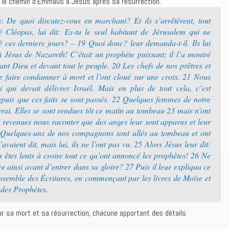
r le chemin d’Emmaüs à Jésus après sa résurrection.
 De quoi discutez-vous en marchant? Et ils s’arrêtèrent, tout
lé Cléopas, lui dit: Es-tu le seul habitant de Jérusalem qui ne
é ces derniers jours? – 19 Quoi donc? leur demanda-t-il. Ils lui
à Jésus de Nazareth! C’était un prophète puissant; il l’a montré
ant Dieu et devant tout le peuple. 20 Les chefs de nos prêtres et
 le faire condamner à mort et l’ont cloué sur une croix. 21 Nous
ui qui devait délivrer Israël. Mais en plus de tout cela, c’est
epuis que ces faits se sont passés. 22 Quelques femmes de notre
vrai. Elles se sont rendues tôt ce matin au tombeau 23 mais n’ont
t revenues nous raconter que des anges leur sont apparus et leur
24 Quelques-uns de nos compagnons sont allés au tombeau et ont
vaient dit, mais lui, ils ne l’ont pas vu. 25 Alors Jésus leur dit:
s êtes lents à croire tout ce qu’ont annoncé les prophètes! 26 Ne
fre ainsi avant d’entrer dans sa gloire? 27 Puis il leur expliqua ce
’ensemble des Écritures, en commençant par les livres de Moïse et
s des Prophètes.
ur sa mort et sa résurrection, chacune apportant des détails