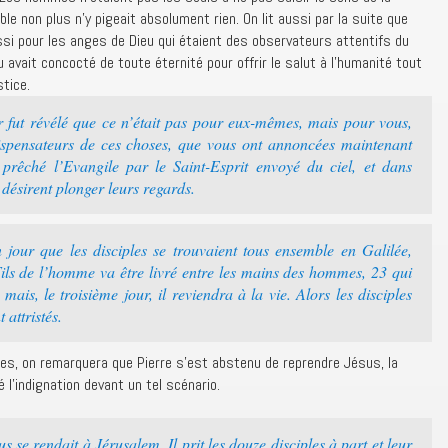
ble non plus n’y pigeait absolument rien. On lit aussi par la suite que
ssi pour les anges de Dieu qui étaient des observateurs attentifs du
u avait concocté de toute éternité pour offrir le salut à l’humanité tout
stice.
ur fut révélé que ce n’était pas pour eux-mêmes, mais pour vous,
 dispensateurs de ces choses, que vous ont annoncées maintenant
prêché l’Evangile par le Saint-Esprit envoyé du ciel, et dans
 désirent plonger leurs regards.
jour que les disciples se trouvaient tous ensemble en Galilée,
Fils de l’homme va être livré entre les mains des hommes, 23 qui
mais, le troisième jour, il reviendra à la vie. Alors les disciples
attristés.
tres, on remarquera que Pierre s’est abstenu de reprendre Jésus, la
 l’indignation devant un tel scénario.
 se rendait à Jérusalem. Il prit les douze disciples à part et leur