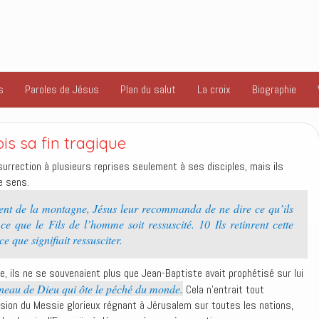
s
Paroles de Jésus
Plan du salut
La croix
Biographie
is sa fin tragique
urrection à plusieurs reprises seulement à ses disciples, mais ils
le sens.
nt de la montagne, Jésus leur recommanda de ne dire ce qu’ils
e que le Fils de l’homme soit ressuscité. 10 Ils retinrent cette
 que signifiait ressusciter.
te, ils ne se souvenaient plus que Jean-Baptiste avait prophétisé sur lui
gneau de Dieu qui ôte le péché du monde.
Cela n’entrait tout
ion du Messie glorieux régnant à Jérusalem sur toutes les nations,