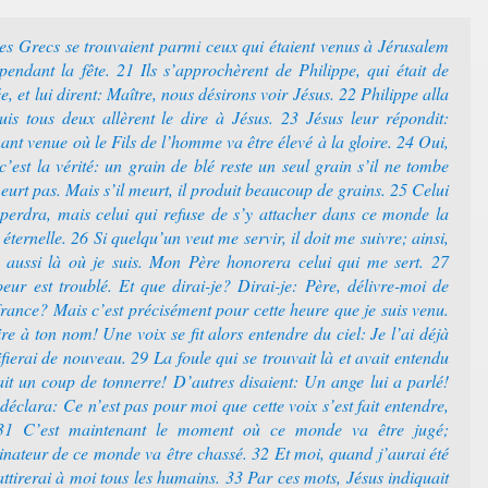
s Grecs se trouvaient parmi ceux qui étaient venus à Jérusalem
endant la fête. 21 Ils s’approchèrent de Philippe, qui était de
, et lui dirent: Maître, nous désirons voir Jésus. 22 Philippe alla
uis tous deux allèrent le dire à Jésus. 23 Jésus leur répondit:
ant venue où le Fils de l’homme va être élevé à la gloire. 24 Oui,
 c’est la vérité: un grain de blé reste un seul grain s’il ne tombe
meurt pas. Mais s’il meurt, il produit beaucoup de grains. 25 Celui
 perdra, mais celui qui refuse de s’y attacher dans ce monde la
éternelle. 26 Si quelqu’un veut me servir, il doit me suivre; ainsi,
 aussi là où je suis. Mon Père honorera celui qui me sert. 27
ur est troublé. Et que dirai-je? Dirai-je: Père, délivre-moi de
france? Mais c’est précisément pour cette heure que je suis venu.
re à ton nom! Une voix se fit alors entendre du ciel: Je l’ai déjà
orifierai de nouveau. 29 La foule qui se trouvait là et avait entendu
tait un coup de tonnerre! D’autres disaient: Un ange lui a parlé!
déclara: Ce n’est pas pour moi que cette voix s’est fait entendre,
31 C’est maintenant le moment où ce monde va être jugé;
inateur de ce monde va être chassé. 32 Et moi, quand j’aurai été
’attirerai à moi tous les humains. 33 Par ces mots, Jésus indiquait