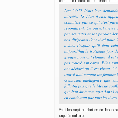
comme le racontent les disciples su
Luc 24:17 Jésus leur demanda:
attristés. 18 L’un d’eux, appe
connaisse pas ce qui s’est pass
répondirent: Ce qui est arrivé 
par ses actes et ses paroles dev
nos dirigeants l’ont livré pour
avions l’espoir qu’il était cel
aujourd’hui le troisième jour d
groupe nous ont étonnés, il est 
pas trouvé son corps. Elles son
ont déclaré qu’il est vivant. 
trouvé tout comme les femmes l’a
Gens sans intelligence, que vou
fallait-il pas que le Messie souf
qui était dit à son sujet dans l
en continuant par tous les livre
Voici les sept prophéties de Jésus s
supplémentaires.