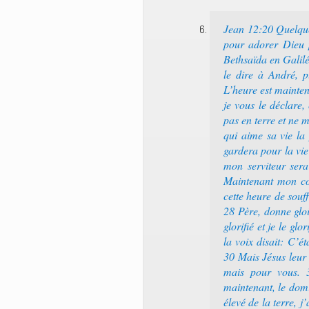
Jean 12:20 Quelque
pour adorer Dieu p
Bethsaïda en Galilée
le dire à André, p
L’heure est mainten
je vous le déclare,
pas en terre et ne 
qui aime sa vie la
gardera pour la vie 
mon serviteur sera
Maintenant mon coe
cette heure de souf
28 Père, donne gloi
glorifié et je le gl
la voix disait: C’é
30 Mais Jésus leur 
mais pour vous. 
maintenant, le dom
élevé de la terre, j