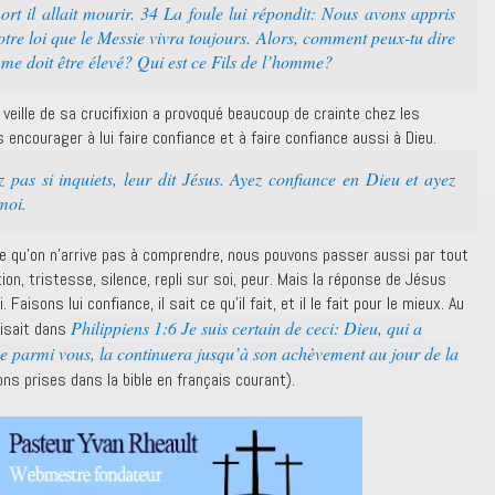
rt il allait mourir. 34 La foule lui répondit: Nous avons appris
notre loi que le Messie vivra toujours. Alors, comment peux-tu dire
mme doit être élevé? Qui est ce Fils de l’homme?
veille de sa crucifixion a provoqué beaucoup de crainte chez les
s encourager à lui faire confiance et à faire confiance aussi à Dieu.
 pas si inquiets, leur dit Jésus. Ayez confiance en Dieu et ayez
moi.
te qu’on n’arrive pas à comprendre, nous pouvons passer aussi par tout
on, tristesse, silence, repli sur soi, peur. Mais la réponse de Jésus
aisons lui confiance, il sait ce qu’il fait, et il le fait pour le mieux. Au
Philippiens 1:6 Je suis certain de ceci: Dieu, qui a
isait dans
 parmi vous, la continuera jusqu’à son achèvement au jour de la
ons prises dans la bible en français courant).