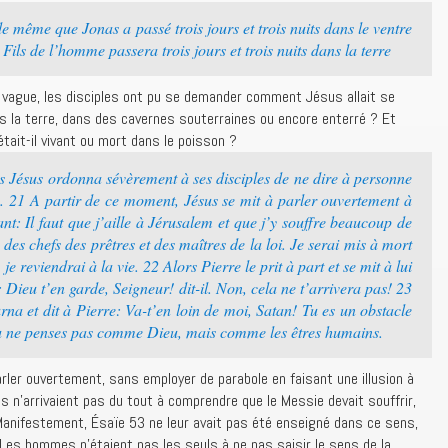
e même que Jonas a passé trois jours et trois nuits dans le ventre
 Fils de l’homme passera trois jours et trois nuits dans la terre
 vague, les disciples ont pu se demander comment Jésus allait se
s la terre, dans des cavernes souterraines ou encore enterré ? Et
tait-il vivant ou mort dans le poisson ?
s Jésus ordonna sévèrement à ses disciples de ne dire à personne
ie. 21 A partir de ce moment, Jésus se mit à parler ouvertement à
ant: Il faut que j’aille à Jérusalem et que j’y souffre beaucoup de
 des chefs des prêtres et des maîtres de la loi. Je serai mis à mort
, je reviendrai à la vie. 22 Alors Pierre le prit à part et se mit à lui
 Dieu t’en garde, Seigneur! dit-il. Non, cela ne t’arrivera pas! 23
rna et dit à Pierre: Va-t’en loin de moi, Satan! Tu es un obstacle
tu ne penses pas comme Dieu, mais comme les êtres humains.
rler ouvertement, sans employer de parabole en faisant une illusion à
s n’arrivaient pas du tout à comprendre que le Messie devait souffrir,
Manifestement, Ésaïe 53 ne leur avait pas été enseigné dans ce sens,
Les hommes n’étaient pas les seuls à ne pas saisir le sens de la