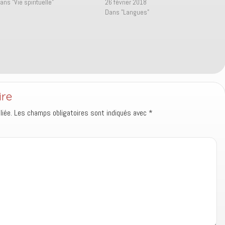
ans "Vie spirituelle"
26 février 2018
Dans "Langues"
ire
iée.
Les champs obligatoires sont indiqués avec
*