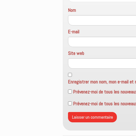
e
f
Nom
e
n
ê
t
r
e
E-mail
)
Site web
Enregistrer mon nom, mon e-mail et 
Prévenez-moi de tous les nouveau
Prévenez-moi de tous les nouveaux 