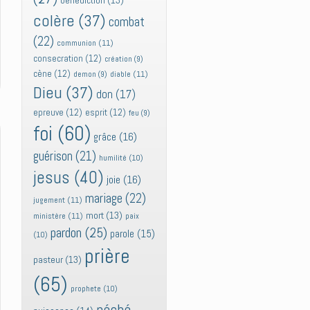
bénédiction
(13)
colère
(37)
combat
(22)
communion
(11)
consecration
(12)
création
(9)
cène
(12)
diable
(11)
demon
(9)
Dieu
(37)
don
(17)
epreuve
(12)
esprit
(12)
feu
(9)
foi
(60)
grâce
(16)
guérison
(21)
humilité
(10)
jesus
(40)
joie
(16)
mariage
(22)
jugement
(11)
mort
(13)
ministère
(11)
paix
pardon
(25)
parole
(15)
(10)
prière
pasteur
(13)
(65)
prophete
(10)
péché