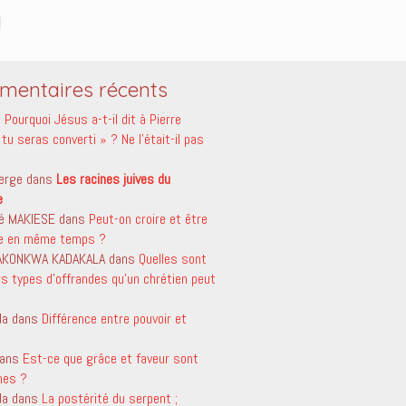
entaires récents
s
Pourquoi Jésus a-t-il dit à Pierre
tu seras converti » ? Ne l’était-il pas
erge
dans
Les racines juives du
e
é MAKIESE
dans
Peut-on croire et être
le en même temps ?
 AKONKWA KADAKALA
dans
Quelles sont
rs types d’offrandes qu’un chrétien peut
da
dans
Différence entre pouvoir et
ans
Est-ce que grâce et faveur sont
mes ?
da
dans
La postérité du serpent ;