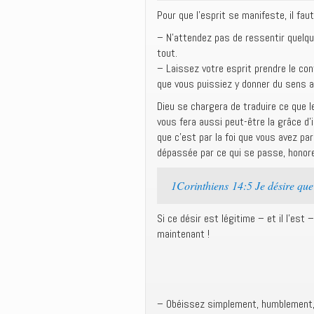
Pour que l’esprit se manifeste, il fau
– N’attendez pas de ressentir quelque
tout.
– Laissez votre esprit prendre le con
que vous puissiez y donner du sens av
Dieu se chargera de traduire ce que le
vous fera aussi peut-être la grâce d’
que c’est par la foi que vous avez par
dépassée par ce qui se passe, honore
1Corinthiens 14:5 Je désire que
Si ce désir est légitime – et il l’est 
maintenant !
– Obéissez simplement, humblement,