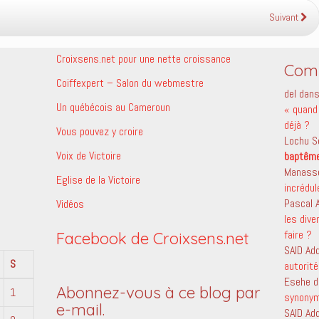
Suivant
Croixsens.net pour une nette croissance
Comm
Coiffexpert – Salon du webmestre
del
dan
Un québécois au Cameroun
« quand 
déjà ?
Vous pouvez y croire
Lochu S
Voix de Victoire
baptêm
Manass
Eglise de la Victoire
incrédu
Pascal
Vidéos
les dive
faire ?
Facebook de Croixsens.net
SAID Ad
S
autorité
Esehe
d
Abonnez-vous à ce blog par
1
synony
e-mail.
SAID Ad