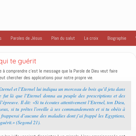
s
Paroles de Jésus
Plan du salut
La croix
Biographie
 qui te guérit
ose à comprendre c’est le message que la Parole de Dieu veut faire
ut chercher des applications pour notre propre vie.
ernel et l’Eternel lui indiqua un morceau de bois qu’il jeta dans
e fut là que l’Eternel donna au peuple des prescriptions et des
à l’épreuve. Il dit: «Si tu écoutes attentivement l’Eternel, ton Dieu,
s yeux, si tu prêtes l’oreille à ses commandements et si tu obéis à
te frapperai d’aucune des maladies dont j’ai frappé les Egyptiens,
e guérit.» (Segond 21).