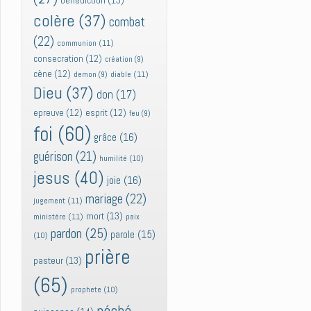
bénédiction
(13)
colère
(37)
combat
(22)
communion
(11)
consecration
(12)
création
(9)
cène
(12)
diable
(11)
demon
(9)
Dieu
(37)
don
(17)
epreuve
(12)
esprit
(12)
feu
(9)
foi
(60)
grâce
(16)
guérison
(21)
humilité
(10)
jesus
(40)
joie
(16)
mariage
(22)
jugement
(11)
mort
(13)
ministère
(11)
paix
pardon
(25)
parole
(15)
(10)
prière
pasteur
(13)
(65)
prophete
(10)
péché