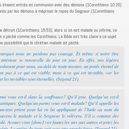
ts étaient entrés en communion avec des démons (1Corinthiens 10:20)
pirés par les démons à mépriser le repas du Seigneur (1Corinthiens
e détruit (1Corinthiens 15:53), alors si on est malade ou infirme, ce
 a péché comme les Corinthiens. La Bible est très claire à ce sujet
 possibilité que le chrétien malade ait péché.
pourquoi nous ne perdons pas courage. Et même si notre être
e intérieur se renouvelle de jour en jour. En effet, nos légères
roduisent pour nous, au-delà de toute mesure, un poids éternel de
n pas à ce qui est visible, mais à ce qui est invisible, car les
et les invisibles sont éternelles. (Segond 21).
i vous est-il dans la souffrance? Qu’il prie. Quelqu’un est-il
cantiques. Quelqu’un parmi vous est-il malade? Qu’il appelle les
 anciens prient pour lui en lui appliquant de l’huile au nom du
sauvera le malade et le Seigneur le relèvera. S’il a commis des
dé. Avouez-vous [donc] vos fautes les uns aux autres et priez les
guéris. La prière du juste agit avec une grande force. (Segond 21).