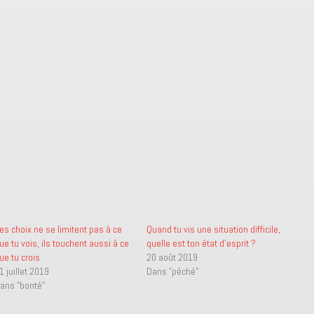
es choix ne se limitent pas à ce
Quand tu vis une situation difficile,
ue tu vois, ils touchent aussi à ce
quelle est ton état d’esprit ?
ue tu crois
20 août 2019
1 juillet 2019
Dans "péché"
ans "bonté"