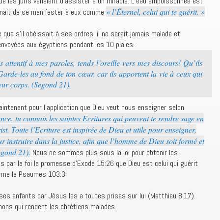
 les juifs venaient d’assister à un miracle. L’eau empoissonnée est
« l’Éternel, celui qui te guérit. »
venait de se manifester à eux comme
e que s’il obéissait à ses ordres, il ne serait jamais malade et
envoyées aux égyptiens pendant les 10 plaies.
 attentif à mes paroles, tends l’oreille vers mes discours! Qu’ils
Garde-les au fond de ton cœur, car ils apportent la vie à ceux qui
leur corps. (Segond 21).
Maintenant pour l’application que Dieu veut nous enseigner selon
e, tu connais les saintes Ecritures qui peuvent te rendre sage en
ist. Toute l’Ecriture est inspirée de Dieu et utile pour enseigner,
r instruire dans la justice, afin que l’homme de Dieu soit formé et
egond 21).
Nous ne sommes plus sous la loi pour obtenir les
 par la foi la promesse d’Exode 15:26 que Dieu est celui qui guérit
irme le Psaumes 103:3.
ses enfants car Jésus les a toutes prises sur lui (Matthieu 8:17).
mons qui rendent les chrétiens malades.