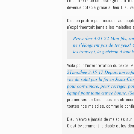
Le contexte de ce passage montre que
devenue potable grâce à Dieu. Dieu 
Dieu en profite pour indiquer au peupl
n’expérimentait jamais les maladies 
Proverbes 4:21-22 Mon fils, sois
ne s’éloignent pas de tes yeux! 
les trouvent, la guérison à tout 
Voilà pour l’interprétation du texte. 
2Timothée 3:15-17 Depuis ton enfanc
vue du salut par la foi en Jésus-Chr
pour convaincre, pour corriger, pou
équipé pour toute œuvre bonne. (S
promesses de Dieu, nous les obtenons
toutes nos maladies, comme le conf
Dieu n’envoie jamais de maladies sur 
C’est évidemment le diable et les dé