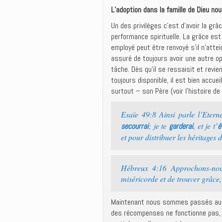
L’adoption dans la famille de Dieu no
Un des privilèges c’est d’avoir la 
performance spirituelle. La grâce es
employé peut être renvoyé s’il n’atte
assuré de toujours avoir une autre oppo
tâche. Dès qu’il se ressaisit et revi
toujours disponible, il est bien accuei
surtout – son Père (voir l’histoire de
Esaïe 49:8 Ainsi parle l’Etern
; je te
, et je t’
secourrai
garderai
é
et pour distribuer les héritages 
Hébreux 4:16 Approchons-nous
miséricorde et de trouver grâce
Maintenant nous sommes passés au rég
des récompenses ne fonctionne pas, D