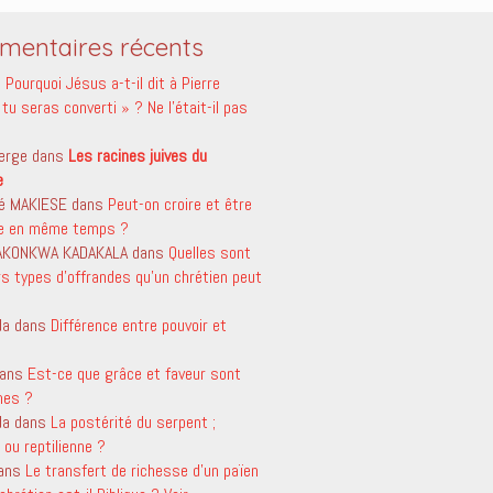
entaires récents
s
Pourquoi Jésus a-t-il dit à Pierre
tu seras converti » ? Ne l’était-il pas
erge
dans
Les racines juives du
e
é MAKIESE
dans
Peut-on croire et être
le en même temps ?
 AKONKWA KADAKALA
dans
Quelles sont
rs types d’offrandes qu’un chrétien peut
da
dans
Différence entre pouvoir et
ans
Est-ce que grâce et faveur sont
mes ?
da
dans
La postérité du serpent ;
ou reptilienne ?
ans
Le transfert de richesse d’un païen