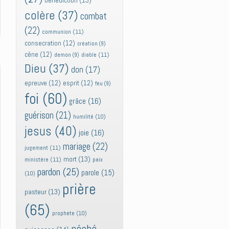
bénédiction
(13)
colère
(37)
combat
(22)
communion
(11)
consecration
(12)
création
(9)
cène
(12)
diable
(11)
demon
(9)
Dieu
(37)
don
(17)
epreuve
(12)
esprit
(12)
feu
(9)
foi
(60)
grâce
(16)
guérison
(21)
humilité
(10)
jesus
(40)
joie
(16)
mariage
(22)
jugement
(11)
mort
(13)
ministère
(11)
paix
pardon
(25)
parole
(15)
(10)
prière
pasteur
(13)
(65)
prophete
(10)
péché