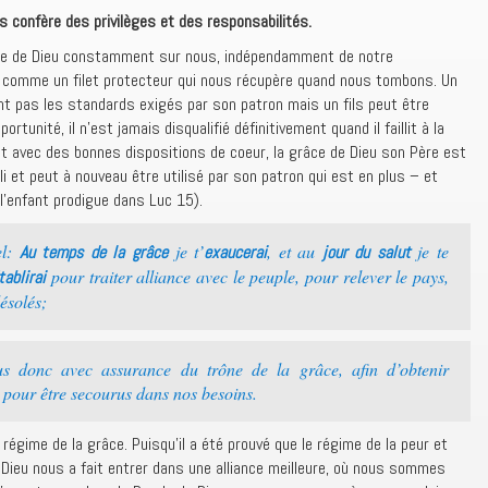
us confère des privilèges et des responsabilités.
grâce de Dieu constamment sur nous, indépendamment de notre
t comme un filet protecteur qui nous récupère quand nous tombons. Un
int pas les standards exigés par son patron mais un fils peut être
rtunité, il n’est jamais disqualifié définitivement quand il faillit à la
ent avec des bonnes dispositions de coeur, la grâce de Dieu son Père est
lli et peut à nouveau être utilisé par son patron qui est en plus – et
 l’enfant prodigue dans Luc 15).
el:
je t’
, et au
je te
Au temps de la grâce
exaucerai
jour du salut
pour traiter alliance avec le peuple, pour relever le pays,
tablirai
désolés;
 donc avec assurance du trône de la grâce, afin d’obtenir
, pour être secourus dans nos besoins.
ime de la grâce. Puisqu’il a été prouvé que le régime de la peur et
ieu nous a fait entrer dans une alliance meilleure, où nous sommes