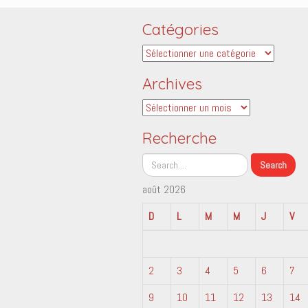
Catégories
Catégories
Archives
Archives
Recherche
août 2026
D
L
M
M
J
V
2
3
4
5
6
7
9
10
11
12
13
14