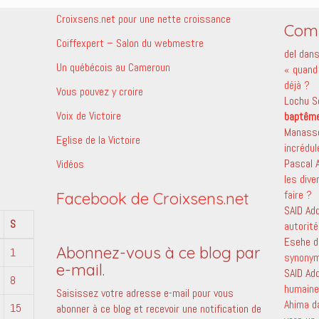
Croixsens.net pour une nette croissance
Comm
Coiffexpert – Salon du webmestre
del
dan
Un québécois au Cameroun
« quand 
déjà ?
Vous pouvez y croire
Lochu S
Voix de Victoire
baptêm
Manass
Eglise de la Victoire
incrédu
Pascal
Vidéos
les dive
faire ?
Facebook de Croixsens.net
SAID Ad
S
autorité
Esehe
d
Abonnez-vous à ce blog par
1
synony
e-mail.
SAID Ad
8
humaine 
Saisissez votre adresse e-mail pour vous
Ahima
d
15
abonner à ce blog et recevoir une notification de