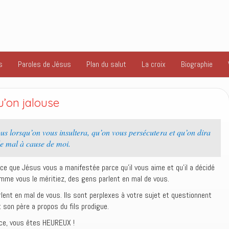
s
Paroles de Jésus
Plan du salut
La croix
Biographie
’on jalouse
s lorsqu’on vous insultera, qu’on vous persécutera et qu’on dira
de mal à cause de moi.
ce que Jésus vous a manifestée parce qu’il vous aime et qu’il a décidé
omme vous le méritiez, des gens parlent en mal de vous.
lent en mal de vous. Ils sont perplexes à votre sujet et questionnent
 son père a propos du fils prodigue.
âce, vous êtes HEUREUX !