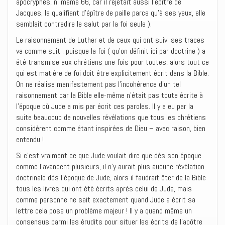
apocryphes, ni même 66, car il rejetait aussi l’épître de
Jacques, la qualifiant d’épître de paille parce qu’à ses yeux, elle
semblait contredire le salut par la foi seule ).
Le raisonnement de Luther et de ceux qui ont suivi ses traces
va comme suit : puisque la foi ( qu’on définit ici par doctrine ) a
été transmise aux chrétiens une fois pour toutes, alors tout ce
qui est matière de foi doit être explicitement écrit dans la Bible.
On ne réalise manifestement pas l’incohérence d’un tel
raisonnement car la Bible elle-même n’était pas toute écrite à
l’époque où Jude a mis par écrit ces paroles. Il y a eu par la
suite beaucoup de nouvelles révélations que tous les chrétiens
considèrent comme étant inspirées de Dieu – avec raison, bien
entendu !
Si c’est vraiment ce que Jude voulait dire que dès son époque
comme l’avancent plusieurs, il n’y aurait plus aucune révélation
doctrinale dès l’époque de Jude, alors il faudrait ôter de la Bible
tous les livres qui ont été écrits après celui de Jude, mais
comme personne ne sait exactement quand Jude a écrit sa
lettre cela pose un problème majeur ! Il y a quand même un
consensus parmi les érudits pour situer les écrits de l’apôtre