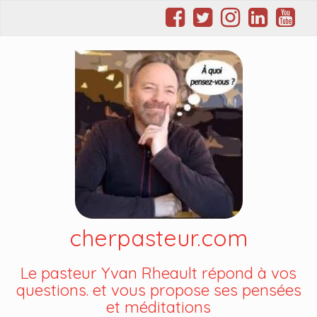
cherpasteur.com
Le pasteur Yvan Rheault répond à vos
questions. et vous propose ses pensées
et méditations