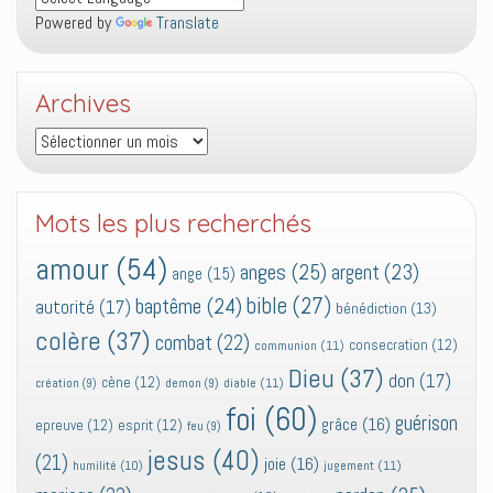
Powered by
Translate
Archives
Archives
Mots les plus recherchés
amour
(54)
anges
(25)
argent
(23)
ange
(15)
bible
(27)
baptême
(24)
autorité
(17)
bénédiction
(13)
colère
(37)
combat
(22)
consecration
(12)
communion
(11)
Dieu
(37)
don
(17)
cène
(12)
diable
(11)
création
(9)
demon
(9)
foi
(60)
guérison
grâce
(16)
epreuve
(12)
esprit
(12)
feu
(9)
jesus
(40)
(21)
joie
(16)
jugement
(11)
humilité
(10)