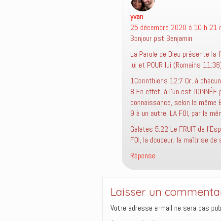
e
f
yvan
dit :
e
n
25 décembre 2020 à 10 h 21 
ê
t
Bonjour pst Benjamin
r
e
La Parole de Dieu présente la 
)
lui et POUR lui (Romains 11:36
1Corinthiens 12:7 Or, à chacun
8 En effet, à l’un est DONNÉE p
connaissance, selon le même E
9 à un autre, LA FOI, par le mê
Galates 5:22 Le FRUIT de l’Esprit
FOI, la douceur, la maîtrise de 
Réponse
Laisser un commenta
Votre adresse e-mail ne sera pas publ