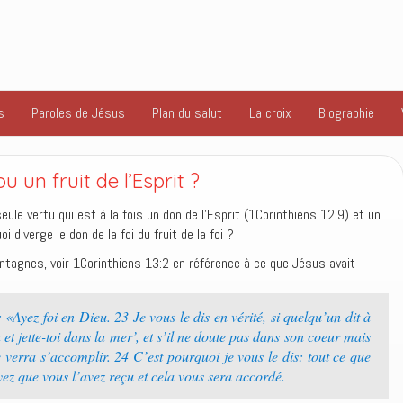
s
Paroles de Jésus
Plan du salut
La croix
Biographie
u un fruit de l’Esprit ?
seule vertu qui est à la fois un don de l’Esprit (1Corinthiens 12:9) et un
oi diverge le don de la foi du fruit de la foi ?
ontagnes, voir 1Corinthiens 13:2 en référence à ce que Jésus avait
 «Ayez foi en Dieu. 23 Je vous le dis en vérité, si quelqu’un dit à
 et jette-toi dans la mer’, et s’il ne doute pas dans son coeur mais
 le verra s’accomplir. 24 C’est pourquoi je vous le dis: tout ce que
ez que vous l’avez reçu et cela vous sera accordé.