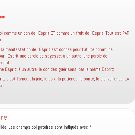
min
foi comme un don de l’Esprit ET comme un fruit de l’Esprit. Tout est PAR
).
 la manifestation de l’Esprit est donnée pour l’utilité commune.
ar l’Esprit une parole de sagesse; à un autre, une parole de
sprit;
me Esprit; à un autre, le don des guérisons, par le même Esprit;
, c’est l’amour, la joie, la paix, la patience, la bonté, la bienveillance, LA
soi.
ire
iée.
Les champs obligatoires sont indiqués avec
*