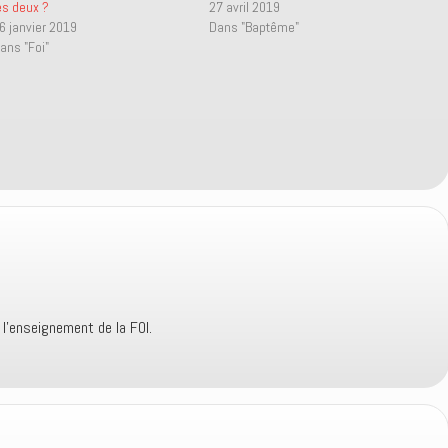
es deux ?
27 avril 2019
6 janvier 2019
Dans "Baptême"
ans "Foi"
 l’enseignement de la FOI.