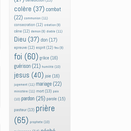
bénédiction
(13)
colère
(37)
combat
(22)
communion
(11)
consecration
(12)
création
(9)
cène
(12)
diable
(11)
demon
(9)
Dieu
(37)
don
(17)
epreuve
(12)
esprit
(12)
feu
(9)
foi
(60)
grâce
(16)
guérison
(21)
humilité
(10)
jesus
(40)
joie
(16)
mariage
(22)
jugement
(11)
mort
(13)
ministère
(11)
paix
pardon
(25)
parole
(15)
(10)
prière
pasteur
(13)
(65)
prophete
(10)
péché