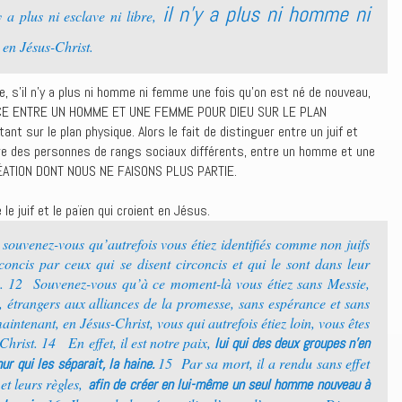
il n’y a plus ni homme ni
’y a plus ni esclave ni libre,
 en Jésus-Christ.
, s’il n’y a plus ni homme ni femme une fois qu’on est né de nouveau,
ENCE ENTRE UN HOMME ET UNE FEMME POUR DIEU SUR LE PLAN
ant sur le plan physique. Alors le fait de distinguer entre un juif et
ntre des personnes de rangs sociaux différents, entre un homme et une
ATION DONT NOUS NE FAISONS PLUS PARTIE.
le juif et le païen qui croient en Jésus.
souvenez-vous qu’autrefois vous étiez identifiés comme non juifs
concis par ceux qui se disent circoncis et qui le sont dans leur
. 12 Souvenez-vous qu’à ce moment-là vous étiez sans Messie,
l, étrangers aux alliances de la promesse, sans espérance et sans
tenant, en Jésus-Christ, vous qui autrefois étiez loin, vous êtes
hrist. 14 En effet, il est notre paix,
lui qui des deux groupes n’en
15 Par sa mort, il a rendu sans effet
ur qui les séparait, la haine.
t leurs règles,
afin de créer en lui-même un seul homme nouveau à