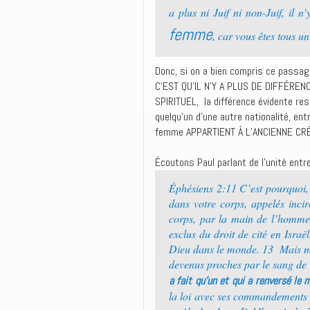
a plus ni Juif ni non-Juif, il n
femme
, car vous êtes tous un
Donc, si on a bien compris ce passage
C’EST QU’IL N’Y A PLUS DE DIFFÉR
SPIRITUEL, la différence évidente rest
quelqu’un d’une autre nationalité, e
femme APPARTIENT À L’ANCIENNE CRÉ
Écoutons Paul parlant de l’unité entre 
Éphésiens 2:11 C’est pourquoi, 
dans votre corps, appelés incir
corps, par la main de l’homme
exclus du droit de cité en Israë
Dieu dans le monde. 13 Mais main
devenus proches par le sang de C
a fait qu’un et qui a renversé le m
la loi avec ses commandements e