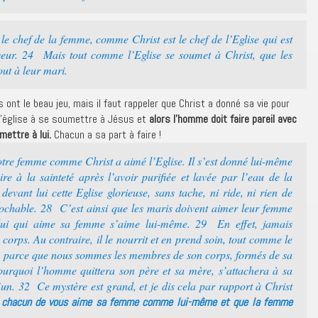
le chef de la femme, comme Christ est le chef de l’Eglise qui est
uveur. 24 Mais tout comme l’Eglise se soumet à Christ, que les
ut à leur mari.
is ont le beau jeu, mais il faut rappeler que Christ a donné sa vie pour
 l’église à se soumettre à Jésus et
alors l’homme doit faire pareil avec
ettre à lui.
Chacun a sa part à faire !
tre femme comme Christ a aimé l’Eglise. Il s’est donné lui-même
e à la sainteté après l’avoir purifiée et lavée par l’eau de la
evant lui cette Eglise glorieuse, sans tache, ni ride, ni rien de
rochable. 28 C’est ainsi que les maris doivent aimer leur femme
ui qui aime sa femme s’aime lui-même. 29 En effet, jamais
corps. Au contraire, il le nourrit et en prend soin, tout comme le
30 parce que nous sommes les membres de son corps, formés de sa
ourquoi l’homme quittera son père et sa mère, s’attachera à sa
’un. 32 Ce mystère est grand, et je dis cela par rapport à Christ
 chacun de vous aime sa femme comme lui-même et que la femme