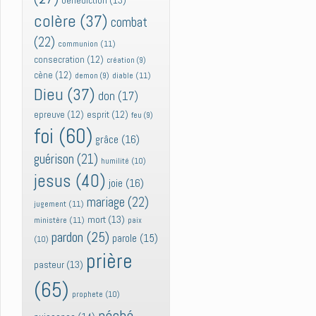
bénédiction
(13)
colère
(37)
combat
(22)
communion
(11)
consecration
(12)
création
(9)
cène
(12)
diable
(11)
demon
(9)
Dieu
(37)
don
(17)
epreuve
(12)
esprit
(12)
feu
(9)
foi
(60)
grâce
(16)
guérison
(21)
humilité
(10)
jesus
(40)
joie
(16)
mariage
(22)
jugement
(11)
mort
(13)
ministère
(11)
paix
pardon
(25)
parole
(15)
(10)
prière
pasteur
(13)
(65)
prophete
(10)
péché