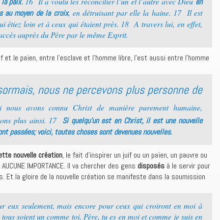
16 Il a voulu les réconcilier l’un et l’autre avec Dieu
la paix.
en
, en détruisant par elle la haine. 17 Il est
s au moyen de la croix
 étiez loin et à ceux qui étaient près. 18 A travers lui, en effet,
 accès auprès du Père par le même Esprit.
if et le païen, entre l’esclave et l’homme libre, l’est aussi entre l’homme
ésormais, nous ne percevons plus personne de
si nous avons connu Christ de manière purement humaine,
sons plus ainsi. 17
Si quelqu’un est en Christ, il est une nouvelle
nt passées; voici, toutes choses sont devenues nouvelles.
tte nouvelle création
, le fait d’inspirer un juif ou un païen, un pauvre ou
a AUCUNE IMPORTANCE. Il va chercher des gens
disposés
à le servir pour
us. Et la gloire de la nouvelle création se manifeste dans la soumission
r eux seulement, mais encore pour ceux qui croiront en moi à
 tous soient un comme toi, Père, tu es en moi et comme je suis en