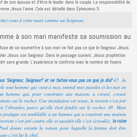
ef de son épouse et d’être le leader dans le couple. La responsabilité de
omme Jésus l’aime. Cela est détaillé dans Éphésiens 5.
tez-vous à votre mari comme au Seigneur,
emme à son mari manifeste sa soumission au
fuse de se soumettre à son mari ne fait pas ce que le Seigneur Jésus
eler Jésus son Seigneur. Dans le passage suivant, Jésus prophétise
obéit sera grande. L’expérience le confirme avec le nombre de foyers
47 Je
s ‘Seigneur, Seigneur!’ et ne faites-vous pas ce que je dis?
le tout homme qui vient à moi, entend mes paroles et les met en
un homme qui, pour construire une maison, a creusé, creusé
ions sur le rocher. Une inondation est venue, le torrent s’est jeté
r l’ébranler, parce qu’elle était fondée sur le rocher. 49 Mais
en pratique est semblable à un homme qui a construit une maison
torrent s’est jeté contre elle et aussitôt elle s’est écroulée;
la ruine
aul donne ensuite la raison pour laquelle la femme doit être
que c’est lui le chef.