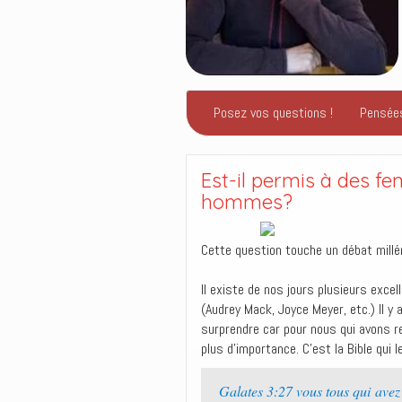
Posez vos questions !
Pensée
Est-il permis à des f
hommes?
Cette question touche un débat milléna
Il existe de nos jours plusieurs exce
(Audrey Mack, Joyce Meyer, etc.) Il y 
surprendre car pour nous qui avons re
plus d’importance. C’est la Bible qui l
Galates 3:27 vous tous qui avez 