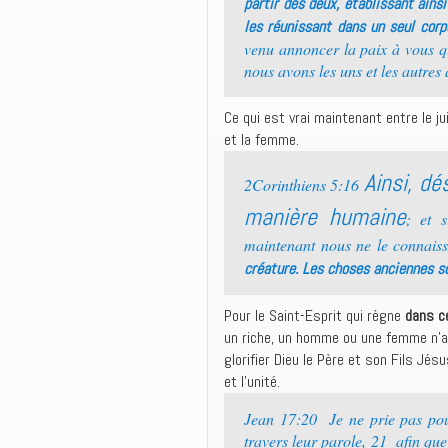
partir des deux, établissant ainsi 
les réunissant dans un seul corp
venu annoncer la paix à vous qui
nous avons les uns et les autres
Ce qui est vrai maintenant entre le ju
et la femme.
Ainsi, d
2Corinthiens 5:16
manière humaine
; et 
maintenant nous ne le connais
créature. Les choses anciennes so
Pour le Saint-Esprit qui règne
dans ce
un riche, un homme ou une femme n’
glorifier Dieu le Père et son Fils Jés
et l’unité.
Jean 17:20 Je ne prie pas pou
travers leur parole, 21 afin que