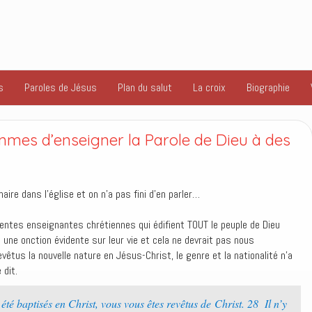
s
Paroles de Jésus
Plan du salut
La croix
Biographie
emmes d’enseigner la Parole de Dieu à des
ire dans l’église et on n’a pas fini d’en parler…
llentes enseignantes chrétiennes qui édifient TOUT le peuple de Dieu
a une onction évidente sur leur vie et cela ne devrait pas nous
vêtus la nouvelle nature en Jésus-Christ, le genre et la nationalité n’a
e dit.
été baptisés en Christ, vous vous êtes revêtus de Christ. 28 Il n’y