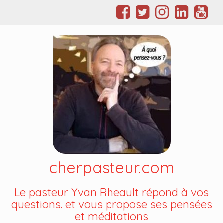
cherpasteur.com
Le pasteur Yvan Rheault répond à vos
questions. et vous propose ses pensées
et méditations