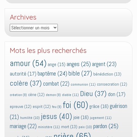
Archives
Archives
Mots les plus recherchés
amour
(54)
anges
(25)
argent
(23)
ange
(15)
bible
(27)
baptême
(24)
autorité
(17)
bénédiction
(13)
colère
(37)
combat
(22)
consecration
(12)
communion
(11)
Dieu
(37)
don
(17)
cène
(12)
diable
(11)
création
(9)
demon
(9)
foi
(60)
guérison
grâce
(16)
epreuve
(12)
esprit
(12)
feu
(9)
jesus
(40)
(21)
joie
(16)
jugement
(11)
humilité
(10)
pardon
(25)
mariage
(22)
mort
(13)
ministère
(11)
paix
(10)
prière
(65)