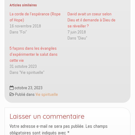
r
r
u
r
s
s
n
(
Articles similaires
u
u
l
o
r
r
i
u
La corde de l’espérance (Rope
David avait un coeur selon
T
F
e
v
of Hope)
Dieu et il demande à Dieu de
w
a
n
r
i
c
p
e
16 novembre 2018
se réveiller ?
t
e
a
d
Dans "Foi"
7 juin 2018
t
b
r
a
e
o
e
n
Dans "Dieu"
r
o
-
s
(
k
m
u
o
(
a
n
5 façons dans les évangiles
u
o
i
e
d’expérimenter le salut dans
v
u
l
n
r
v
à
o
cette vie
e
r
u
u
31 octobre 2023
d
e
n
v
a
d
a
e
Dans "Vie spirituelle"
n
a
m
l
s
n
i
l
u
s
(
e
n
u
o
f
octobre 23, 2023
e
n
u
e
Publié dans
Vie spirituelle
n
e
v
n
o
n
r
ê
u
o
e
t
v
u
d
r
e
v
a
e
l
e
n
)
Laisser un commentaire
l
l
s
e
l
u
Votre adresse e-mail ne sera pas publiée.
Les champs
f
e
n
e
f
e
obligatoires sont indiqués avec
*
n
e
n