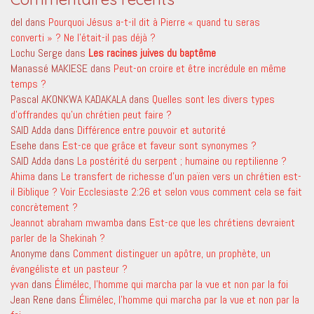
del
dans
Pourquoi Jésus a-t-il dit à Pierre « quand tu seras
converti » ? Ne l’était-il pas déjà ?
Lochu Serge
dans
Les racines juives du baptême
Manassé MAKIESE
dans
Peut-on croire et être incrédule en même
temps ?
Pascal AKONKWA KADAKALA
dans
Quelles sont les divers types
d’offrandes qu’un chrétien peut faire ?
SAID Adda
dans
Différence entre pouvoir et autorité
Esehe
dans
Est-ce que grâce et faveur sont synonymes ?
SAID Adda
dans
La postérité du serpent ; humaine ou reptilienne ?
Ahima
dans
Le transfert de richesse d’un païen vers un chrétien est-
il Biblique ? Voir Ecclesiaste 2:26 et selon vous comment cela se fait
concrètement ?
Jeannot abraham mwamba
dans
Est-ce que les chrétiens devraient
parler de la Shekinah ?
Anonyme
dans
Comment distinguer un apôtre, un prophète, un
évangéliste et un pasteur ?
yvan
dans
Élimélec, l’homme qui marcha par la vue et non par la foi
Jean Rene
dans
Élimélec, l’homme qui marcha par la vue et non par la