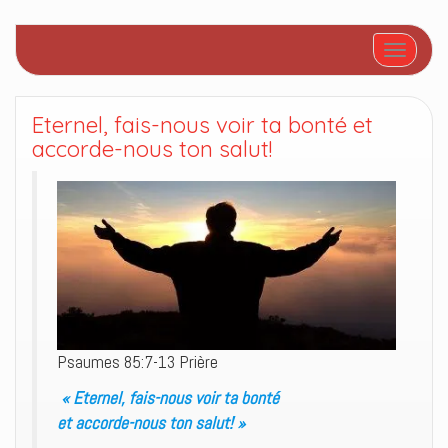
Afficher/
Eternel, fais-nous voir ta bonté et
accorde-nous ton salut!
Psaumes 85:7-13 Prière
« Eternel, fais-nous voir ta bonté
et accorde-nous ton salut! »