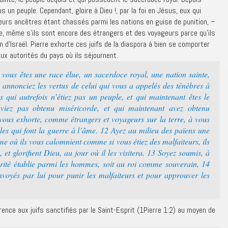
s un peuple. Cependant, gloire à Dieu !, par la foi en Jésus, eux qui
leurs ancêtres étant chassés parmi les nations en guise de punition, –
e, même s’ils sont encore des étrangers et des voyageurs parce qu’ils
 d’Israël. Pierre exhorte ces juifs de la diaspora à bien se comporter
ux autorités du pays où ils séjournent.
 vous êtes une race élue, un sacerdoce royal, une nation sainte,
 annonciez les vertus de celui qui vous a appelés des ténèbres à
 qui autrefois n’étiez pas un peuple, et qui maintenant êtes le
viez pas obtenu miséricorde, et qui maintenant avez obtenu
vous exhorte, comme étrangers et voyageurs sur la terre, à vous
lles qui font la guerre à l’âme. 12 Ayez au milieu des païens une
e où ils vous calomnient comme si vous étiez des malfaiteurs, ils
t glorifient Dieu, au jour où il les visitera. 13 Soyez soumis, à
orité établie parmi les hommes, soit au roi comme souverain, 14
oyés par lui pour punir les malfaiteurs et pour approuver les
érence aux juifs sanctifiés par le Saint-Esprit (1Pierre 1:2) au moyen de