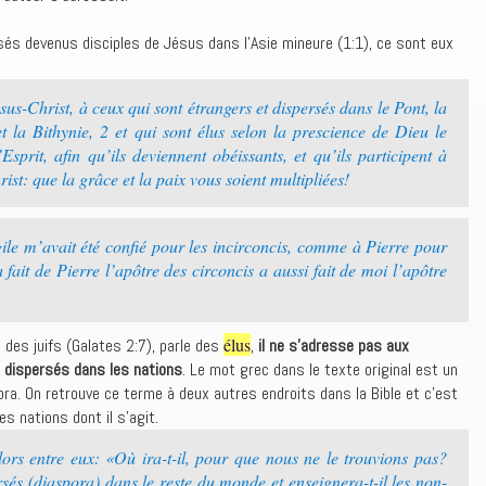
ersés devenus disciples de Jésus dans l’Asie mineure (1:1), ce sont eux
sus-Christ, à ceux qui sont étrangers et dispersés dans le Pont, la
t la Bithynie, 2 et qui sont élus selon la prescience de Dieu le
’Esprit, afin qu’ils deviennent obéissants, et qu’ils participent à
ist: que la grâce et la paix vous soient multipliées!
le m’avait été confié pour les incirconcis, comme à Pierre pour
a fait de Pierre l’apôtre des circoncis a aussi fait de moi l’apôtre
élus
 des juifs (Galates 2:7), parle des
,
il ne s’adresse pas aux
fs dispersés dans les nations
. Le mot grec dans le texte original est un
ora. On retrouve ce terme à deux autres endroits dans la Bible et c’est
s nations dont il s’agit.
lors entre eux: «Où ira-t-il, pour que nous ne le trouvions pas?
ersés (diaspora) dans le reste du monde et enseignera-t-il les non-