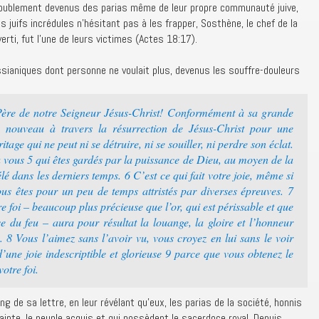
 doublement devenus des parias même de leur propre communauté juive,
 juifs incrédules n’hésitant pas à les frapper, Sosthène, le chef de la
rti, fut l’une de leurs victimes (Actes 18:17).
essianiques dont personne ne voulait plus, devenus les souffre-douleurs
 Père de notre Seigneur Jésus-Christ! Conformément à sa grande
de nouveau à travers la résurrection de Jésus-Christ pour une
tage qui ne peut ni se détruire, ni se souiller, ni perdre son éclat.
, à vous 5 qui êtes gardés par la puissance de Dieu, au moyen de la
vélé dans les derniers temps. 6 C’est ce qui fait votre joie, même si
vous êtes pour un peu de temps attristés par diverses épreuves. 7
e foi – beaucoup plus précieuse que l’or, qui est périssable et que
e du feu – aura pour résultat la louange, la gloire et l’honneur
. 8 Vous l’aimez sans l’avoir vu, vous croyez en lui sans le voir
’une joie indescriptible et glorieuse 9 parce que vous obtenez le
otre foi.
ng de sa lettre, en leur révélant qu’eux, les parias de la société, honnis
sainte, le peuple acquis et qui possèdent le sacerdoce royal. Depuis