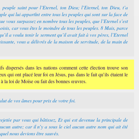
euple saint pour l’Eternel, ton Dieu; l’Eternel, ton Dieu, t’a
ple qui lui appartînt entre tous les peuples qui sont sur la face de
 que vous surpassez en nombre tous les peuples, que l’Eternel s’est
hoisis, car vous êtes le moindre de tous les peuples. 8 Mais, parce
’il a voulu tenir le serment qu’il avait fait à vos pères, l’Eternel
uissante, vous a délivrés de la maison de servitude, de la main de
uifs dispersés dans les nations comment cette élection trouve son
 qui ont placé leur foi en Jésus, pas dans le fait qu’ils étaient le
i à la loi de Moïse ou fait des bonnes œuvres.
alut de vos âmes pour prix de votre foi.
ejetée par vous qui bâtissez, Et qui est devenue la principale de
 aucun autre; car il n’y a sous le ciel aucun autre nom qui ait été
quel nous devions être sauvés.