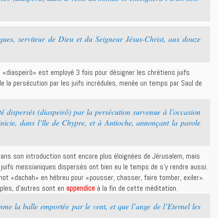
ues, serviteur de Dieu et du Seigneur Jésus-Christ, aux douze
e «diaspeirô» est employé 3 fois pour désigner les chrétiens juifs
e la persécution par les juifs incrédules, menée un temps par Saul de
é dispersés (diaspeirô) par la persécution survenue à l’occasion
nicie, dans l’île de Chypre, et à Antioche, annonçant la parole
dans son introduction sont encore plus éloignées de Jérusalem, mais
es juifs messianiques dispersés ont bien eu le temps de s’y rendre aussi.
ot «dachah» en hébreu pour «pousser, chasser, faire tomber, exiler».
ples, d’autres sont en
appendice
à la fin de cette méditation.
e la balle emportée par le vent, et que l’ange de l’Eternel les