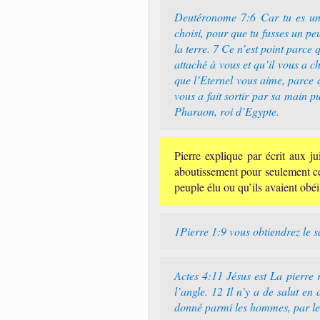
Deutéronome 7:6 Car tu es un p
choisi, pour que tu fusses un peu
la terre. 7 Ce n’est point parce
attaché à vous et qu’il vous a c
que l’Eternel vous aime, parce qu
vous a fait sortir par sa main p
Pharaon, roi d’Egypte.
Pierre explique par écrit aux j
aboutissement pour seulement ceux
peuple élu ou qu’ils avaient obé
1Pierre 1:9 vous obtiendrez le s
Actes 4:11 Jésus est La pierre r
l’angle. 12 Il n’y a de salut en
donné parmi les hommes, par le