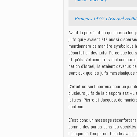
Psaumes 147:2 L’Eternel rebâtit 
Avant la persécution qui chassa les ju
juifs qui y avaient été aussi dispersé
mentionnera de manière symbolique à la
déportation des juifs. Parce que leur
et qu’ils s’étaient très mal comportés
nation d’Israël, ils étaient devenus
sont eux que les juifs messianiques 
C’était un sort honteux pour un juif d
plusieurs juifs de la diaspora est «L
lettres, Pierre et Jacques, de manièr
contenu.
C’est donc un message réconfortant q
comme des parias dans les sociétés q
l’époque où l’empereur Claude avait 