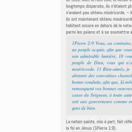
longtemps dispersés, ils n’étaient plu
n’avaient pas obtenu miséricorde, – 
ils ont maintenant obtenu miséricord
habitent encore en dehors de la nation
parmi les païens et à se soumettre a
1Pierre 2:9 Vous, au contraire,
un peuple acquis, afin que vous
son admirable lumière, 10 vous
peuple de Dieu, vous qui n’a
miséricorde. 11 Bien-aimés, je 
abstenir des convoitises charne
bonne conduite, afin que, là mêm
remarquent vos bonnes oeuvres, e
cause du Seigneur, à toute aut
soit aux gouverneurs comme env
gens de bien.
La nation sainte, mis à part, fait réf
la foi en Jésus (1Pierre 1:9).