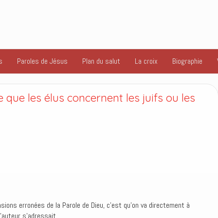
s
Paroles de Jésus
Plan du salut
La croix
Biographie
e que les élus concernent les juifs ou les
ons erronées de la Parole de Dieu, c’est qu’on va directement à
l’auteur s’adressait.