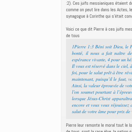
:2). Ces juifs messianiques étaient
comme on peut lire dans les Actes, les
synagogue à Corinthe qui s’était conve
Voici ce que dit Pierre à ces juifs m
de tous
1Pierre 1:3 Béni soit Dieu, le
bonté, il nous a fait naître 
espérance vivante, 4 pour un héri
Il vous est réservé dans le ciel
foi, pour le salut prêt à être ré
maintenant, puisqu’il le faut, 
Ainsi, la valeur éprouvée de votr
l’on soumet pourtant à l’épreuv
lorsque Jésus-Christ apparaîtra
encore et vous vous réjouissez d
salut de votre âme pour prix de v
Pierre leur remonte le moral tout le lo
de tous, sont la race élue, la nation 