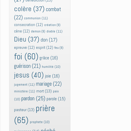
bénédiction
(13)
colère
(37)
combat
(22)
communion
(11)
consecration
(12)
création
(9)
cène
(12)
diable
(11)
demon
(9)
Dieu
(37)
don
(17)
epreuve
(12)
esprit
(12)
feu
(9)
foi
(60)
grâce
(16)
guérison
(21)
humilité
(10)
jesus
(40)
joie
(16)
mariage
(22)
jugement
(11)
mort
(13)
ministère
(11)
paix
pardon
(25)
parole
(15)
(10)
prière
pasteur
(13)
(65)
prophete
(10)
péché