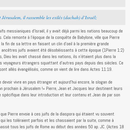
Jérusalem, il rassemble les exilés (dachah) d’Israël;
ifs messianiques d’Israël, il y avait déjà parmi les nations beaucoup de
s. Cela remonte à l’époque de la conquête de Babylone, ville que Pierre
 fin de sa lettre en faisant un clin d’oeil à la première grande
s ancêtres juifs avaient été désobéissants à cette époque (1Pierre 1:2)
, Dieu les avait chassé dans les nations, ils n’étaient plus dans la
 des voyageurs étrangers squattant d’autres pays depuis des siècles. Ce
sont allés évangélisés, comme on vient de lire dans Actes 11:19.
e devoir vivre en pays étranger et aujourd’hui encore, le slogan de
’an prochain à Jérusalem !» Pierre, Jean et Jacques leur destinent leurs
e spécifique dans leur introduction et leur contenu et Jean de par son
ue Pierre envoie à ces juifs de la diaspora qui étaient vu souvent
ui les toléraient parfois et les chassaient par la suite, comme à
chassé tous les juifs de Rome au début des années 50 ap. JC. (Actes 18