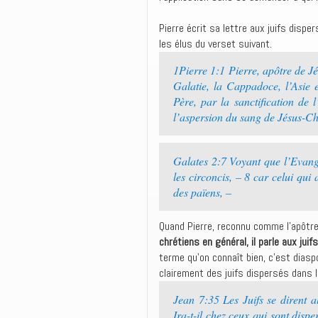
Pierre écrit sa lettre aux juifs disp
les élus du verset suivant.
1Pierre 1:1 Pierre, apôtre de Jé
Galatie, la Cappadoce, l’Asie e
Père, par la sanctification de l
l’aspersion du sang de Jésus-Chr
Galates 2:7 Voyant que l’Evangi
les circoncis, – 8 car celui qui 
des païens, –
Quand Pierre, reconnu comme l’apôtre
chrétiens en général, il parle aux jui
terme qu’on connaît bien, c’est diasp
clairement des juifs dispersés dans le
Jean 7:35 Les Juifs se dirent a
Ira-t-il chez ceux qui sont disp