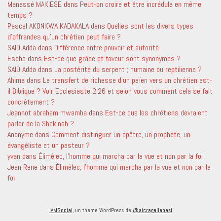
Manassé MAKIESE
dans
Peut-on croire et être incrédule en même
temps ?
Pascal AKONKWA KADAKALA
dans
Quelles sont les divers types
d’offrandes qu’un chrétien peut faire ?
SAID Adda
dans
Différence entre pouvoir et autorité
Esehe
dans
Est-ce que grâce et faveur sont synonymes ?
SAID Adda
dans
La postérité du serpent ; humaine ou reptilienne ?
Ahima
dans
Le transfert de richesse d’un païen vers un chrétien est-
il Biblique ? Voir Ecclesiaste 2:26 et selon vous comment cela se fait
concrètement ?
Jeannot abraham mwamba
dans
Est-ce que les chrétiens devraient
parler de la Shekinah ?
Anonyme
dans
Comment distinguer un apôtre, un prophète, un
évangéliste et un pasteur ?
yvan
dans
Élimélec, l’homme qui marcha par la vue et non par la foi
Jean Rene
dans
Élimélec, l’homme qui marcha par la vue et non par la
foi
IAMSocial
, un theme WordPress de
@aicragellebasi