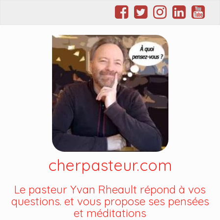
cherpasteur.com
Le pasteur Yvan Rheault répond à vos
questions. et vous propose ses pensées
et méditations