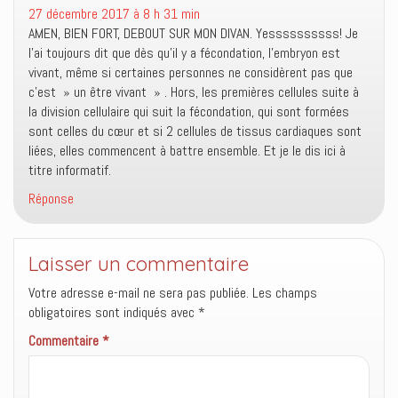
e
l
u
27 décembre 2017 à 8 h 31 min
f
e
n
e
f
e
AMEN, BIEN FORT, DEBOUT SUR MON DIVAN. Yessssssssss! Je
n
e
n
ê
n
o
l’ai toujours dit que dès qu’il y a fécondation, l’embryon est
t
ê
u
vivant, même si certaines personnes ne considèrent pas que
r
t
v
e
r
e
c’est » un être vivant » . Hors, les premières cellules suite à
)
e
l
)
l
la division cellulaire qui suit la fécondation, qui sont formées
e
sont celles du cœur et si 2 cellules de tissus cardiaques sont
f
e
liées, elles commencent à battre ensemble. Et je le dis ici à
n
ê
titre informatif.
t
r
Réponse
e
)
Laisser un commentaire
Votre adresse e-mail ne sera pas publiée.
Les champs
obligatoires sont indiqués avec
*
Commentaire
*