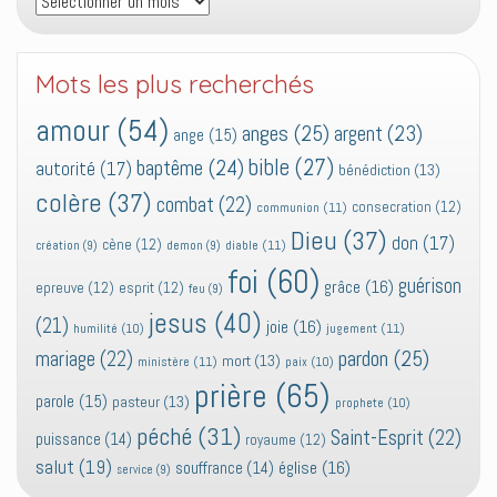
Mots les plus recherchés
amour
(54)
anges
(25)
argent
(23)
ange
(15)
bible
(27)
baptême
(24)
autorité
(17)
bénédiction
(13)
colère
(37)
combat
(22)
consecration
(12)
communion
(11)
Dieu
(37)
don
(17)
cène
(12)
diable
(11)
création
(9)
demon
(9)
foi
(60)
guérison
grâce
(16)
epreuve
(12)
esprit
(12)
feu
(9)
jesus
(40)
(21)
joie
(16)
jugement
(11)
humilité
(10)
pardon
(25)
mariage
(22)
mort
(13)
ministère
(11)
paix
(10)
prière
(65)
parole
(15)
pasteur
(13)
prophete
(10)
péché
(31)
Saint-Esprit
(22)
puissance
(14)
royaume
(12)
salut
(19)
église
(16)
souffrance
(14)
service
(9)