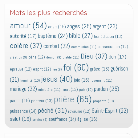
Mots les plus recherchés
amour
(54)
anges
(25)
argent
(23)
ange
(15)
bible
(27)
baptême
(24)
autorité
(17)
bénédiction
(13)
colère
(37)
combat
(22)
consecration
(12)
communion
(11)
Dieu
(37)
don
(17)
cène
(12)
diable
(11)
création
(9)
demon
(9)
foi
(60)
guérison
grâce
(16)
epreuve
(12)
esprit
(12)
feu
(9)
jesus
(40)
(21)
joie
(16)
jugement
(11)
humilité
(10)
pardon
(25)
mariage
(22)
mort
(13)
ministère
(11)
paix
(10)
prière
(65)
parole
(15)
pasteur
(13)
prophete
(10)
péché
(31)
Saint-Esprit
(22)
puissance
(14)
royaume
(12)
salut
(19)
église
(16)
souffrance
(14)
service
(9)