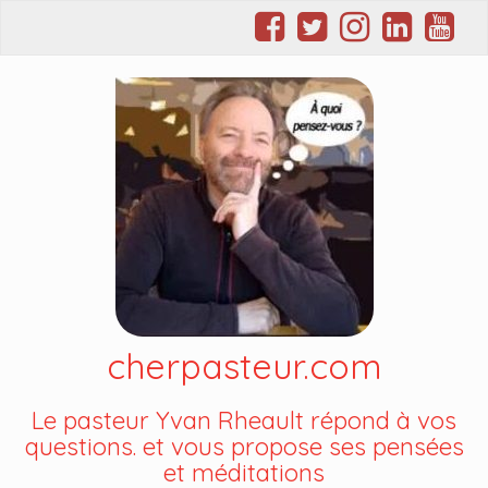
cherpasteur.com
Le pasteur Yvan Rheault répond à vos
questions. et vous propose ses pensées
et méditations