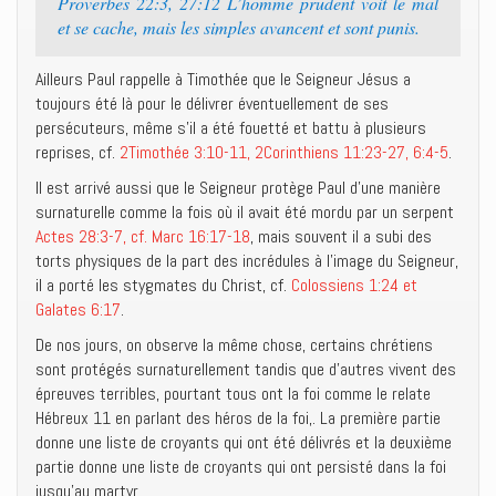
Proverbes 22:3, 27:12 L’homme prudent voit le mal
et se cache, mais les simples avancent et sont punis.
Ailleurs Paul rappelle à Timothée que le Seigneur Jésus a
toujours été là pour le délivrer éventuellement de ses
persécuteurs, même s’il a été fouetté et battu à plusieurs
reprises, cf.
2Timothée 3:10-11, 2Corinthiens 11:23-27, 6:4-5
.
Il est arrivé aussi que le Seigneur protège Paul d’une manière
surnaturelle comme la fois où il avait été mordu par un serpent
Actes 28:3-7, cf. Marc 16:17-18
, mais souvent il a subi des
torts physiques de la part des incrédules à l’image du Seigneur,
il a porté les stygmates du Christ, cf.
Colossiens 1:24 et
Galates 6:17
.
De nos jours, on observe la même chose, certains chrétiens
sont protégés surnaturellement tandis que d’autres vivent des
épreuves terribles, pourtant tous ont la foi comme le relate
Hébreux 11 en parlant des héros de la foi,. La première partie
donne une liste de croyants qui ont été délivrés et la deuxième
partie donne une liste de croyants qui ont persisté dans la foi
jusqu’au martyr.