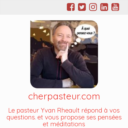
cherpasteur.com
Le pasteur Yvan Rheault répond à vos
questions. et vous propose ses pensées
et méditations