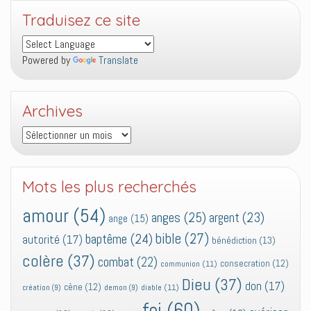
Traduisez ce site
Powered by
Translate
Archives
Archives
Mots les plus recherchés
amour
(54)
anges
(25)
argent
(23)
ange
(15)
bible
(27)
baptême
(24)
autorité
(17)
bénédiction
(13)
colère
(37)
combat
(22)
consecration
(12)
communion
(11)
Dieu
(37)
don
(17)
cène
(12)
diable
(11)
création
(9)
demon
(9)
foi
(60)