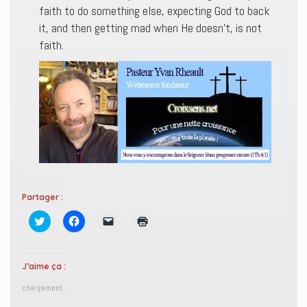
faith to do something else, expecting God to back
it, and then getting mad when He doesn’t, is not
faith.
Partager :
C
C
C
C
l
l
l
l
i
i
i
i
q
q
q
q
u
u
u
u
e
e
e
e
J’aime ça :
z
z
r
r
p
p
p
p
chargement…
o
o
o
o
u
u
u
u