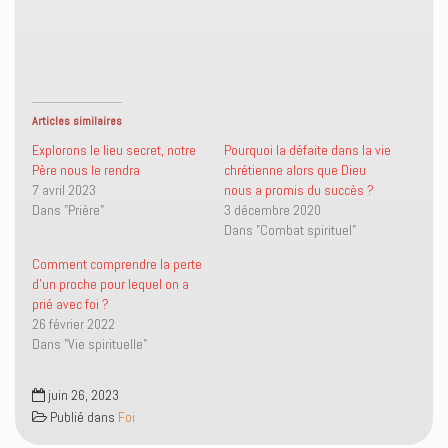
r
r
r
r
p
p
e
i
a
a
n
m
r
r
v
p
t
t
o
r
a
a
y
i
g
g
e
m
e
e
r
e
r
r
u
r
s
s
n
(
Articles similaires
u
u
l
o
r
r
i
u
Explorons le lieu secret, notre
Pourquoi la défaite dans la vie
T
F
e
v
Père nous le rendra
chrétienne alors que Dieu
w
a
n
r
i
c
p
e
7 avril 2023
nous a promis du succès ?
t
e
a
d
Dans "Prière"
3 décembre 2020
t
b
r
a
e
o
e
n
Dans "Combat spirituel"
r
o
-
s
(
k
m
u
o
(
a
n
Comment comprendre la perte
u
o
i
e
d’un proche pour lequel on a
v
u
l
n
r
v
à
o
prié avec foi ?
e
r
u
u
26 février 2022
d
e
n
v
a
d
a
e
Dans "Vie spirituelle"
n
a
m
l
s
n
i
l
u
s
(
e
n
u
o
f
juin 26, 2023
e
n
u
e
Publié dans
Foi
n
e
v
n
o
n
r
ê
u
o
e
t