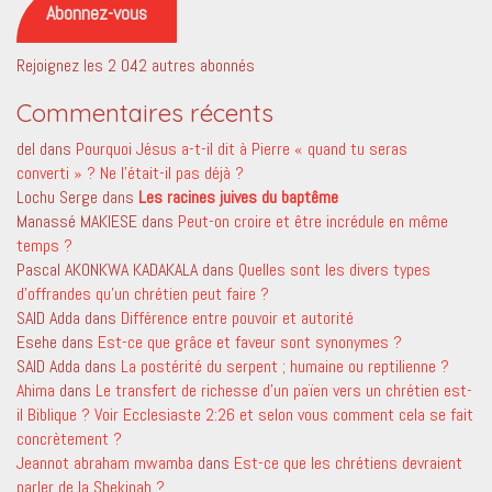
Abonnez-vous
Rejoignez les 2 042 autres abonnés
Commentaires récents
del
dans
Pourquoi Jésus a-t-il dit à Pierre « quand tu seras
converti » ? Ne l’était-il pas déjà ?
Lochu Serge
dans
Les racines juives du baptême
Manassé MAKIESE
dans
Peut-on croire et être incrédule en même
temps ?
Pascal AKONKWA KADAKALA
dans
Quelles sont les divers types
d’offrandes qu’un chrétien peut faire ?
SAID Adda
dans
Différence entre pouvoir et autorité
Esehe
dans
Est-ce que grâce et faveur sont synonymes ?
SAID Adda
dans
La postérité du serpent ; humaine ou reptilienne ?
Ahima
dans
Le transfert de richesse d’un païen vers un chrétien est-
il Biblique ? Voir Ecclesiaste 2:26 et selon vous comment cela se fait
concrètement ?
Jeannot abraham mwamba
dans
Est-ce que les chrétiens devraient
parler de la Shekinah ?