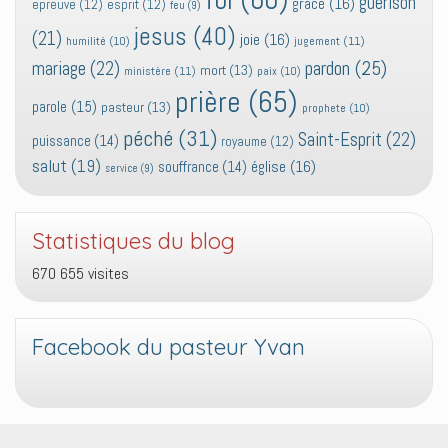
guérison
grâce
(16)
epreuve
(12)
esprit
(12)
feu
(9)
jesus
(40)
(21)
joie
(16)
jugement
(11)
humilité
(10)
pardon
(25)
mariage
(22)
mort
(13)
ministère
(11)
paix
(10)
prière
(65)
parole
(15)
pasteur
(13)
prophete
(10)
péché
(31)
Saint-Esprit
(22)
puissance
(14)
royaume
(12)
salut
(19)
église
(16)
souffrance
(14)
service
(9)
Statistiques du blog
670 655 visites
Facebook du pasteur Yvan