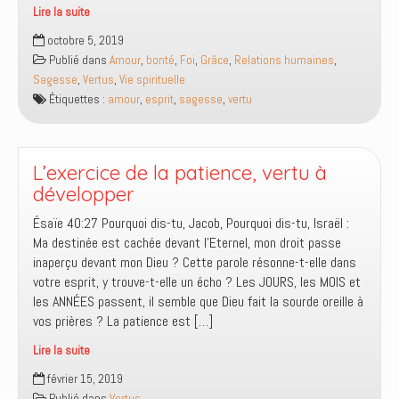
du
Lire la suite
niveau
Maturation
octobre 5, 2019
de
du
Publié dans
Amour
,
bonté
,
Foi
,
Grâce
,
Relations humaines
,
compréhension
fruit
Sagesse
,
Vertus
,
Vie spirituelle
de
Étiquettes :
amour
,
esprit
,
sagesse
,
vertu
l’Esprit
pour
des
relations
L’exercice de la patience, vertu à
agréables
développer
Ésaïe 40:27 Pourquoi dis-tu, Jacob, Pourquoi dis-tu, Israël :
Ma destinée est cachée devant l’Eternel, mon droit passe
inaperçu devant mon Dieu ? Cette parole résonne-t-elle dans
votre esprit, y trouve-t-elle un écho ? Les JOURS, les MOIS et
les ANNÉES passent, il semble que Dieu fait la sourde oreille à
vos prières ? La patience est […]
Lire la suite
L’exercice
février 15, 2019
de
Publié dans
Vertus