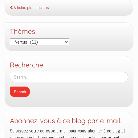
plus
précieuse
Articles plus anciens
que
l’or
parce
Thèmes
qu’elle
Thèmes
purifie
la
foi
Recherche
Abonnez-vous à ce blog par e-mail.
Saisissez votre adresse e-mail pour vous abonner à ce blog et
recevoir une notification de chaque nouvel article par e-mail.