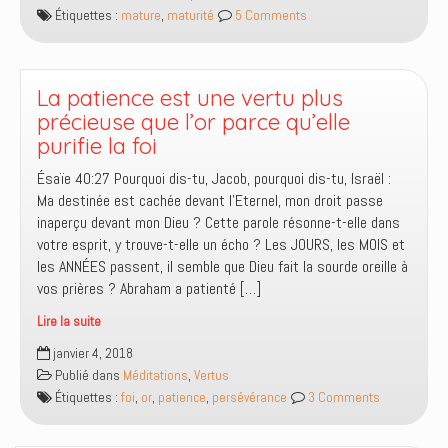
les
Étiquettes :
mature
,
maturité
5 Comments
signes
d’une
maturité
spirituelle
La patience est une vertu plus
?
précieuse que l’or parce qu’elle
purifie la foi
Ésaïe 40:27 Pourquoi dis-tu, Jacob, pourquoi dis-tu, Israël :
Ma destinée est cachée devant l’Eternel, mon droit passe
inaperçu devant mon Dieu ? Cette parole résonne-t-elle dans
votre esprit, y trouve-t-elle un écho ? Les JOURS, les MOIS et
les ANNÉES passent, il semble que Dieu fait la sourde oreille à
vos prières ? Abraham a patienté […]
Lire la suite
La
janvier 4, 2018
patience
Publié dans
Méditations
,
Vertus
est
Étiquettes :
foi
,
or
,
patience
,
persévérance
3 Comments
une
vertu