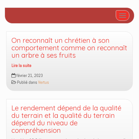
Afficher/
On reconnaît un chrétien à son
comportement comme on reconnaît
un arbre à ses fruits
Lire la suite
On
février 21, 2023
reconnaît
Publié dans
Vertus
un
chrétien
à
son
Le rendement dépend de la qualité
comportement
du terrain et la qualité du terrain
comme
dépend du niveau de
on
compréhension
reconnaît