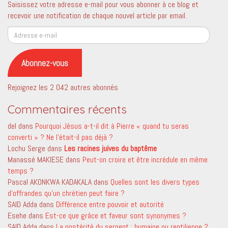
Saisissez votre adresse e-mail pour vous abonner à ce blog et
recevoir une notification de chaque nouvel article par email.
Adresse
e-
mail
Abonnez-vous
Rejoignez les 2 042 autres abonnés
Commentaires récents
del
dans
Pourquoi Jésus a-t-il dit à Pierre « quand tu seras
converti » ? Ne l’était-il pas déjà ?
Lochu Serge
dans
Les racines juives du baptême
Manassé MAKIESE
dans
Peut-on croire et être incrédule en même
temps ?
Pascal AKONKWA KADAKALA
dans
Quelles sont les divers types
d’offrandes qu’un chrétien peut faire ?
SAID Adda
dans
Différence entre pouvoir et autorité
Esehe
dans
Est-ce que grâce et faveur sont synonymes ?
SAID Adda
dans
La postérité du serpent ; humaine ou reptilienne ?