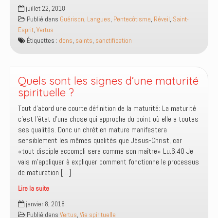
A-
juillet 22, 2018
t-
Publié dans
Guérison
,
Langues
,
Pentecôtisme
,
Réveil
,
Saint-
on
Esprit
,
Vertus
besoin
Étiquettes :
dons
,
saints
,
sanctification
d’être
sanctifié
pour
exercer
Quels sont les signes d’une maturité
les
spirituelle ?
dons
Tout d’abord une courte définition de la maturité: La maturité
spirituels
c’est l’état d’une chose qui approche du point où elle a toutes
?
ses qualités. Donc un chrétien mature manifestera
sensiblement les mêmes qualités que Jésus-Christ, car
«tout disciple accompli sera comme son maître» Lu.6:40 Je
vais m’appliquer à expliquer comment fonctionne le processus
de maturation […]
Lire la suite
Quels
janvier 8, 2018
sont
Publié dans
Vertus
,
Vie spirituelle