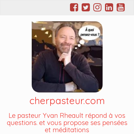
cherpasteur.com
Le pasteur Yvan Rheault répond à vos
questions. et vous propose ses pensées
et méditations