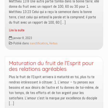
un
Matthieu 13:8 Une autre partie tomba dans la bonne terre; elle
arbre
donna du fruit avec un rapport de 100, 60 ou 30 pour 1.
à
Matthieu 13:23 Celui qui a reçu la semence dans la bonne
ses
terre, c’est celui qui entend la parole et la comprend; il porte
fruits
du fruit avec un rapport de 100, 60 […]
Lire la suite
Le
janvier 8, 2023
rendement
Publié dans
sanctification
,
Vertus
dépend
de
la
qualité
Maturation du fruit de l’Esprit pour
du
des relations agréables
terrain
Plus le fruit de l’Esprit arrivera à maturité en toi, plus tu te
et
rendras intéressant à côtoyer. 1. L’amour – tu penses aux
la
besoins et aux désirs de l’autre et tu donnes de toi-même, de
qualité
ton temps, de tes efforts et de ton argent pour les
du
satisfaire. L’amour c’est la marque par excellence du disciple
terrain
[…]
dépend