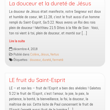
semblable
La douceur et la dureté de Jésus
(Esaïe
La douceur de Jésus était manifeste, notre Seigneur est doux
58:7)
et humble de coeur, Mt.11:28, c’est le fruit aussi d’un homme
rempli du Saint-Esprit, Ga.5:22. Nous avons un Roi des rois
plein de douceur ! Matthieu 21:5 Dites à la fille de Sion : Voici,
ton roi vient à toi, plein de douceur, et monté sur […]
Lire la suite
La
décembre 4, 2018
douceur
Publié dans
Colère
,
Jésus
,
Vertus
et
Étiquettes :
douceur
,
dureté
,
fermeté
la
dureté
de
Jésus
LE fruit du Saint-Esprit
LE – et non les – fruit de l’Esprit a bien des alvéoles ! Galates
5:22 le fruit de l’Esprit, c’est l’amour, la joie, la paix, la
patience, la bonté, la bienveillance, la foi, la douceur, la
maîtrise de soi. Cette liste de Paul concernant le fruit de
l’Esprit (appelé aussi fruit de la lumière […]