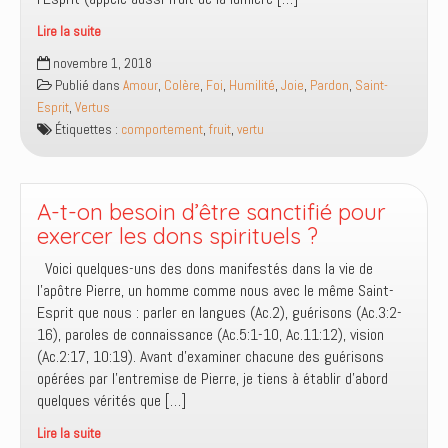
Lire la suite
LE
novembre 1, 2018
fruit
Publié dans
Amour
,
Colère
,
Foi
,
Humilité
,
Joie
,
Pardon
,
Saint-
du
Esprit
,
Vertus
Saint-
Étiquettes :
comportement
,
fruit
,
vertu
Esprit
A-t-on besoin d’être sanctifié pour
exercer les dons spirituels ?
Voici quelques-uns des dons manifestés dans la vie de
l’apôtre Pierre, un homme comme nous avec le même Saint-
Esprit que nous : parler en langues (Ac.2), guérisons (Ac.3:2-
16), paroles de connaissance (Ac.5:1-10, Ac.11:12), vision
(Ac.2:17, 10:19). Avant d’examiner chacune des guérisons
opérées par l’entremise de Pierre, je tiens à établir d’abord
quelques vérités que […]
Lire la suite