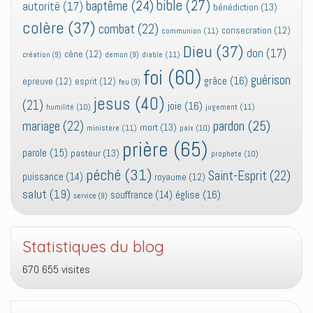
bible
(27)
baptême
(24)
autorité
(17)
bénédiction
(13)
colère
(37)
combat
(22)
consecration
(12)
communion
(11)
Dieu
(37)
don
(17)
cène
(12)
diable
(11)
création
(9)
demon
(9)
foi
(60)
guérison
grâce
(16)
epreuve
(12)
esprit
(12)
feu
(9)
jesus
(40)
(21)
joie
(16)
jugement
(11)
humilité
(10)
pardon
(25)
mariage
(22)
mort
(13)
ministère
(11)
paix
(10)
prière
(65)
parole
(15)
pasteur
(13)
prophete
(10)
péché
(31)
Saint-Esprit
(22)
puissance
(14)
royaume
(12)
salut
(19)
église
(16)
souffrance
(14)
service
(9)
Statistiques du blog
670 655 visites