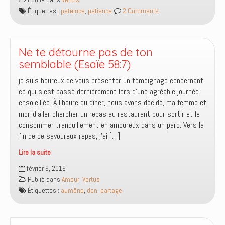
la
Étiquettes :
pateince
,
patience
2 Comments
patience,
vertu
à
développer
Ne te détourne pas de ton
semblable (Esaïe 58:7)
je suis heureux de vous présenter un témoignage concernant
ce qui s’est passé dernièrement lors d’une agréable journée
ensoleillée. À l’heure du dîner, nous avons décidé, ma femme et
moi, d’aller chercher un repas au restaurant pour sortir et le
consommer tranquillement en amoureux dans un parc. Vers la
fin de ce savoureux repas, j’ai […]
Lire la suite
Ne
février 9, 2019
te
Publié dans
Amour
,
Vertus
détourne
Étiquettes :
aumône
,
don
,
partage
pas
de
ton