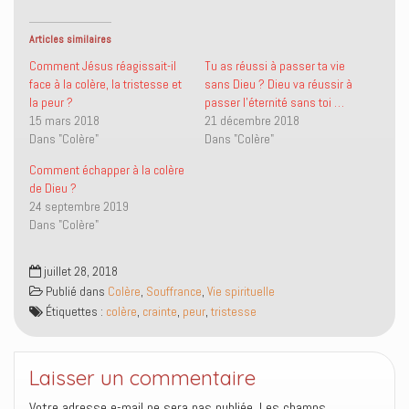
g
g
e
m
e
e
r
e
r
r
u
r
s
s
n
(
Articles similaires
u
u
l
o
r
r
i
u
Comment Jésus réagissait-il
Tu as réussi à passer ta vie
T
F
e
v
face à la colère, la tristesse et
sans Dieu ? Dieu va réussir à
w
a
n
r
i
c
p
e
la peur ?
passer l’éternité sans toi …
t
e
a
d
15 mars 2018
21 décembre 2018
t
b
r
a
e
o
e
n
Dans "Colère"
Dans "Colère"
r
o
-
s
(
k
m
u
o
(
a
n
Comment échapper à la colère
u
o
i
e
de Dieu ?
v
u
l
n
r
v
à
o
24 septembre 2019
e
r
u
u
Dans "Colère"
d
e
n
v
a
d
a
e
n
a
m
l
s
n
i
l
juillet 28, 2018
u
s
(
e
n
u
o
f
Publié dans
Colère
,
Souffrance
,
Vie spirituelle
e
n
u
e
n
e
v
n
Étiquettes :
colère
,
crainte
,
peur
,
tristesse
o
n
r
ê
u
o
e
t
v
u
d
r
e
v
a
e
l
e
n
)
Laisser un commentaire
l
l
s
e
l
u
Votre adresse e-mail ne sera pas publiée.
f
e
n
Les champs