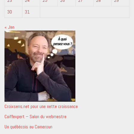
23
24
25
26
27
28
29
30
31
« Jan
Croixsens.net pour une nette croissance
Coiffexpert – Salon du webmestre
Un québécois au Cameroun