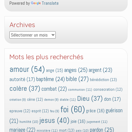
Powered by
Translate
Archives
Archives
Mots les plus recherchés
amour
(54)
anges
(25)
argent
(23)
ange
(15)
bible
(27)
baptême
(24)
autorité
(17)
bénédiction
(13)
colère
(37)
combat
(22)
consecration
(12)
communion
(11)
Dieu
(37)
don
(17)
cène
(12)
diable
(11)
création
(9)
demon
(9)
foi
(60)
guérison
grâce
(16)
epreuve
(12)
esprit
(12)
feu
(9)
jesus
(40)
(21)
joie
(16)
jugement
(11)
humilité
(10)
pardon
(25)
mariage
(22)
mort
(13)
ministère
(11)
paix
(10)