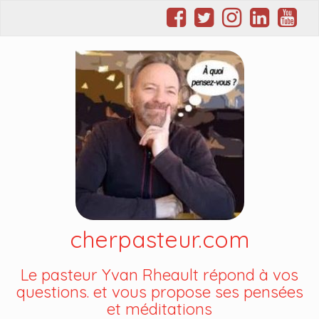
cherpasteur.com
Le pasteur Yvan Rheault répond à vos
questions. et vous propose ses pensées
et méditations