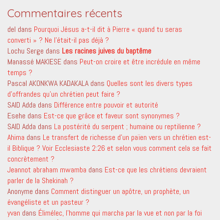
Commentaires récents
del
dans
Pourquoi Jésus a-t-il dit à Pierre « quand tu seras
converti » ? Ne l’était-il pas déjà ?
Lochu Serge
dans
Les racines juives du baptême
Manassé MAKIESE
dans
Peut-on croire et être incrédule en même
temps ?
Pascal AKONKWA KADAKALA
dans
Quelles sont les divers types
d’offrandes qu’un chrétien peut faire ?
SAID Adda
dans
Différence entre pouvoir et autorité
Esehe
dans
Est-ce que grâce et faveur sont synonymes ?
SAID Adda
dans
La postérité du serpent ; humaine ou reptilienne ?
Ahima
dans
Le transfert de richesse d’un païen vers un chrétien est-
il Biblique ? Voir Ecclesiaste 2:26 et selon vous comment cela se fait
concrètement ?
Jeannot abraham mwamba
dans
Est-ce que les chrétiens devraient
parler de la Shekinah ?
Anonyme
dans
Comment distinguer un apôtre, un prophète, un
évangéliste et un pasteur ?
yvan
dans
Élimélec, l’homme qui marcha par la vue et non par la foi