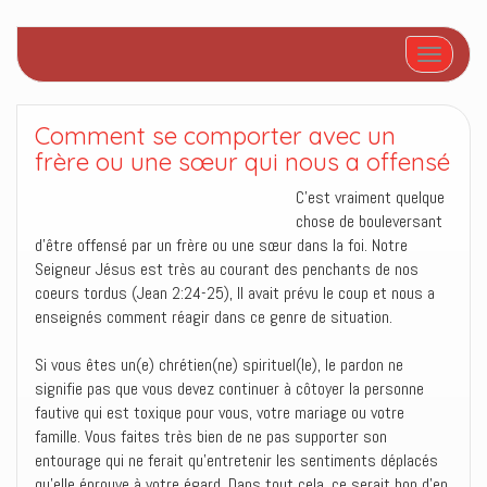
Afficher/
Comment se comporter avec un
frère ou une sœur qui nous a offensé
C’est vraiment quelque
chose de bouleversant
d’être offensé par un frère ou une sœur dans la foi. Notre
Seigneur Jésus est très au courant des penchants de nos
coeurs tordus (Jean 2:24-25), Il avait prévu le coup et nous a
enseignés comment réagir dans ce genre de situation.
Si vous êtes un(e) chrétien(ne) spirituel(le), le pardon ne
signifie pas que vous devez continuer à côtoyer la personne
fautive qui est toxique pour vous, votre mariage ou votre
famille. Vous faites très bien de ne pas supporter son
entourage qui ne ferait qu’entretenir les sentiments déplacés
qu’elle éprouve à votre égard. Dans tout cela, ce serait bon d’en