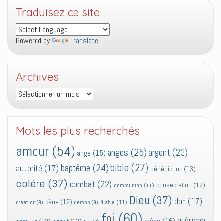
Traduisez ce site
Powered by
Translate
Archives
Archives
Mots les plus recherchés
amour
(54)
anges
(25)
argent
(23)
ange
(15)
bible
(27)
baptême
(24)
autorité
(17)
bénédiction
(13)
colère
(37)
combat
(22)
consecration
(12)
communion
(11)
Dieu
(37)
don
(17)
cène
(12)
diable
(11)
création
(9)
demon
(9)
foi
(60)
guérison
grâce
(16)