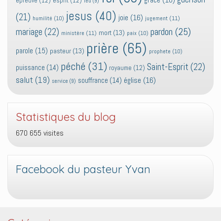
epreuve
(12)
esprit
(12)
feu
(9)
jesus
(40)
(21)
joie
(16)
jugement
(11)
humilité
(10)
pardon
(25)
mariage
(22)
mort
(13)
ministère
(11)
paix
(10)
prière
(65)
parole
(15)
pasteur
(13)
prophete
(10)
péché
(31)
Saint-Esprit
(22)
puissance
(14)
royaume
(12)
salut
(19)
église
(16)
souffrance
(14)
service
(9)
Statistiques du blog
670 655 visites
Facebook du pasteur Yvan