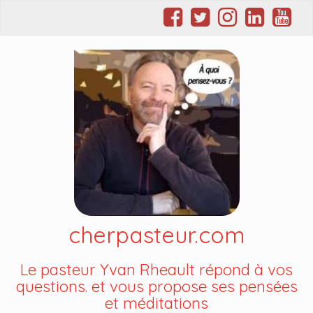
cherpasteur.com
Le pasteur Yvan Rheault répond à vos
questions. et vous propose ses pensées
et méditations