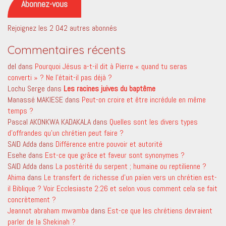
Abonnez-vous
Rejoignez les 2 042 autres abonnés
Commentaires récents
del
dans
Pourquoi Jésus a-t-il dit à Pierre « quand tu seras
converti » ? Ne l’était-il pas déjà ?
Lochu Serge
dans
Les racines juives du baptême
Manassé MAKIESE
dans
Peut-on croire et être incrédule en même
temps ?
Pascal AKONKWA KADAKALA
dans
Quelles sont les divers types
d’offrandes qu’un chrétien peut faire ?
SAID Adda
dans
Différence entre pouvoir et autorité
Esehe
dans
Est-ce que grâce et faveur sont synonymes ?
SAID Adda
dans
La postérité du serpent ; humaine ou reptilienne ?
Ahima
dans
Le transfert de richesse d’un païen vers un chrétien est-
il Biblique ? Voir Ecclesiaste 2:26 et selon vous comment cela se fait
concrètement ?
Jeannot abraham mwamba
dans
Est-ce que les chrétiens devraient
parler de la Shekinah ?