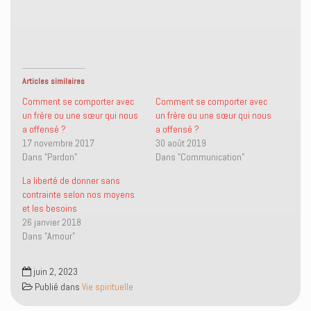
p
p
e
i
a
a
n
m
r
r
v
p
t
t
o
r
a
a
y
i
g
g
e
m
e
e
r
e
r
r
u
r
s
s
n
(
Articles similaires
u
u
l
o
r
r
i
u
Comment se comporter avec
Comment se comporter avec
T
F
e
v
un frère ou une sœur qui nous
un frère ou une sœur qui nous
w
a
n
r
i
c
p
e
a offensé ?
a offensé ?
t
e
a
d
17 novembre 2017
30 août 2019
t
b
r
a
e
o
e
n
Dans "Pardon"
Dans "Communication"
r
o
-
s
(
k
m
u
o
(
a
n
La liberté de donner sans
u
o
i
e
contrainte selon nos moyens
v
u
l
n
r
v
à
o
et les besoins
e
r
u
u
26 janvier 2018
d
e
n
v
a
d
a
e
Dans "Amour"
n
a
m
l
s
n
i
l
u
s
(
e
n
u
o
f
juin 2, 2023
e
n
u
e
Publié dans
Vie spirituelle
n
e
v
n
o
n
r
ê
u
o
e
t