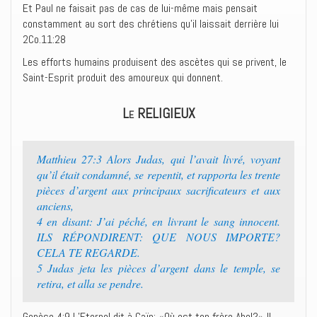
Et Paul ne faisait pas de cas de lui-même mais pensait
constamment au sort des chrétiens qu’il laissait derrière lui
2Co.11:28
Les efforts humains produisent des ascètes qui se privent, le
Saint-Esprit produit des amoureux qui donnent.
Le RELIGIEUX
Matthieu 27:3 Alors Judas, qui l’avait livré, voyant
qu’il était condamné, se repentit, et rapporta les trente
pièces d’argent aux principaux sacrificateurs et aux
anciens,
4 en disant: J’ai péché, en livrant le sang innocent.
ILS RÉPONDIRENT: QUE NOUS IMPORTE?
CELA TE REGARDE.
5 Judas jeta les pièces d’argent dans le temple, se
retira, et alla se pendre.
Genèse 4:9 L’Eternel dit à Caïn: «Où est ton frère Abel?» Il