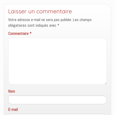
e
l
u
f
e
n
e
f
e
Laisser un commentaire
n
e
n
ê
n
o
t
ê
u
Votre adresse e-mail ne sera pas publiée.
Les champs
r
t
v
e
r
e
obligatoires sont indiqués avec
*
)
e
l
)
l
Commentaire
*
e
f
e
n
ê
t
r
e
)
Nom
E-mail