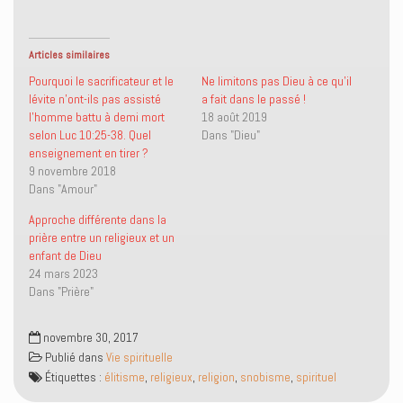
a
a
y
i
g
g
e
m
e
e
r
e
r
r
u
r
s
s
n
(
Articles similaires
u
u
l
o
r
r
i
u
Pourquoi le sacrificateur et le
Ne limitons pas Dieu à ce qu’il
T
F
e
v
lévite n’ont-ils pas assisté
a fait dans le passé !
w
a
n
r
i
c
p
e
l’homme battu à demi mort
18 août 2019
t
e
a
d
selon Luc 10:25-38. Quel
Dans "Dieu"
t
b
r
a
e
o
e
n
enseignement en tirer ?
r
o
-
s
9 novembre 2018
(
k
m
u
o
(
a
n
Dans "Amour"
u
o
i
e
v
u
l
n
r
v
à
o
Approche différente dans la
e
r
u
u
prière entre un religieux et un
d
e
n
v
a
d
a
e
enfant de Dieu
n
a
m
l
24 mars 2023
s
n
i
l
u
s
(
e
Dans "Prière"
n
u
o
f
e
n
u
e
n
e
v
n
o
n
r
ê
novembre 30, 2017
u
o
e
t
Publié dans
v
u
Vie spirituelle
d
r
e
v
a
e
Étiquettes :
élitisme
,
religieux
,
religion
,
snobisme
,
spirituel
l
e
n
)
l
l
s