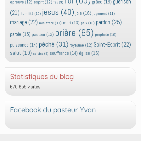
foi
(60)
guérison
grâce
(16)
epreuve
(12)
esprit
(12)
feu
(9)
jesus
(40)
(21)
joie
(16)
jugement
(11)
humilité
(10)
pardon
(25)
mariage
(22)
mort
(13)
ministère
(11)
paix
(10)
prière
(65)
parole
(15)
pasteur
(13)
prophete
(10)
péché
(31)
Saint-Esprit
(22)
puissance
(14)
royaume
(12)
salut
(19)
église
(16)
souffrance
(14)
service
(9)
Statistiques du blog
670 655 visites
Facebook du pasteur Yvan