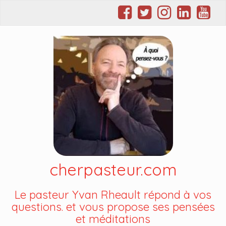
cherpasteur.com
Le pasteur Yvan Rheault répond à vos
questions. et vous propose ses pensées
et méditations