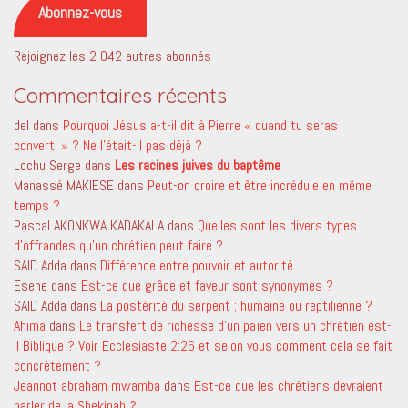
Abonnez-vous
Rejoignez les 2 042 autres abonnés
Commentaires récents
del
dans
Pourquoi Jésus a-t-il dit à Pierre « quand tu seras
converti » ? Ne l’était-il pas déjà ?
Lochu Serge
dans
Les racines juives du baptême
Manassé MAKIESE
dans
Peut-on croire et être incrédule en même
temps ?
Pascal AKONKWA KADAKALA
dans
Quelles sont les divers types
d’offrandes qu’un chrétien peut faire ?
SAID Adda
dans
Différence entre pouvoir et autorité
Esehe
dans
Est-ce que grâce et faveur sont synonymes ?
SAID Adda
dans
La postérité du serpent ; humaine ou reptilienne ?
Ahima
dans
Le transfert de richesse d’un païen vers un chrétien est-
il Biblique ? Voir Ecclesiaste 2:26 et selon vous comment cela se fait
concrètement ?
Jeannot abraham mwamba
dans
Est-ce que les chrétiens devraient
parler de la Shekinah ?