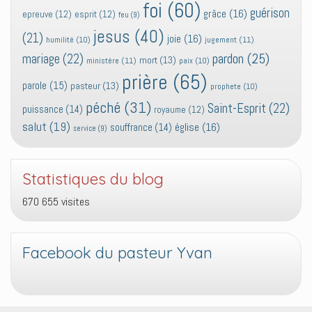
foi
(60)
guérison
grâce
(16)
epreuve
(12)
esprit
(12)
feu
(9)
jesus
(40)
(21)
joie
(16)
jugement
(11)
humilité
(10)
pardon
(25)
mariage
(22)
mort
(13)
ministère
(11)
paix
(10)
prière
(65)
parole
(15)
pasteur
(13)
prophete
(10)
péché
(31)
Saint-Esprit
(22)
puissance
(14)
royaume
(12)
salut
(19)
église
(16)
souffrance
(14)
service
(9)
Statistiques du blog
670 655 visites
Facebook du pasteur Yvan