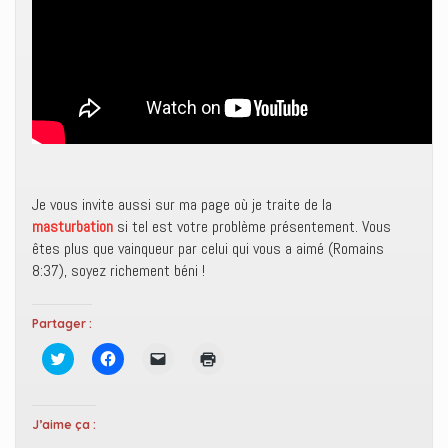
Je vous invite aussi sur ma page où je traite de la
masturbation
si tel est votre problème présentement. Vous
êtes plus que vainqueur par celui qui vous a aimé (Romains
8:37), soyez richement béni !
Partager :
C
C
C
C
l
l
l
l
i
i
i
i
q
q
q
q
u
u
u
u
e
e
e
e
J’aime ça :
z
z
r
r
p
p
p
p