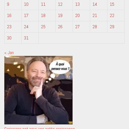
9
10
11
12
13
14
15
16
17
18
19
20
21
22
23
24
25
26
27
28
29
30
31
« Jan
Croixsens.net pour une nette croissance