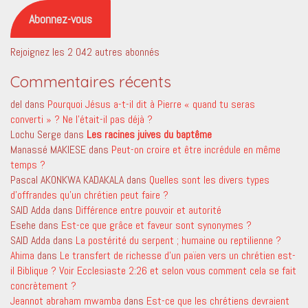
mail
Abonnez-vous
Rejoignez les 2 042 autres abonnés
Commentaires récents
del
dans
Pourquoi Jésus a-t-il dit à Pierre « quand tu seras
converti » ? Ne l’était-il pas déjà ?
Lochu Serge
dans
Les racines juives du baptême
Manassé MAKIESE
dans
Peut-on croire et être incrédule en même
temps ?
Pascal AKONKWA KADAKALA
dans
Quelles sont les divers types
d’offrandes qu’un chrétien peut faire ?
SAID Adda
dans
Différence entre pouvoir et autorité
Esehe
dans
Est-ce que grâce et faveur sont synonymes ?
SAID Adda
dans
La postérité du serpent ; humaine ou reptilienne ?
Ahima
dans
Le transfert de richesse d’un païen vers un chrétien est-
il Biblique ? Voir Ecclesiaste 2:26 et selon vous comment cela se fait
concrètement ?
Jeannot abraham mwamba
dans
Est-ce que les chrétiens devraient