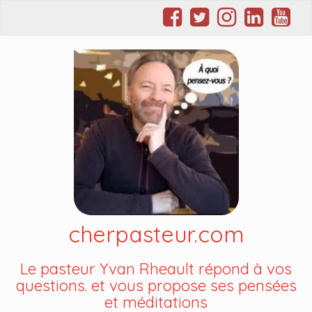
cherpasteur.com
Le pasteur Yvan Rheault répond à vos
questions. et vous propose ses pensées
et méditations