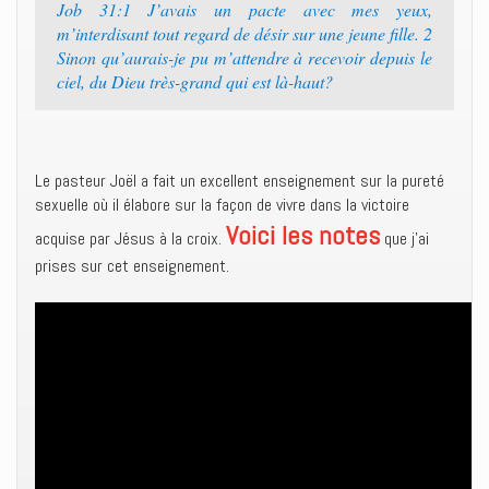
Job 31:1 J’avais un pacte avec mes yeux,
m’interdisant tout regard de désir sur une jeune fille. 2
Sinon qu’aurais-je pu m’attendre à recevoir depuis le
ciel, du Dieu très-grand qui est là-haut?
Le pasteur Joël a fait un excellent enseignement sur la pureté
sexuelle où il élabore sur la façon de vivre dans la victoire
Voici les notes
acquise par Jésus à la croix.
que j’ai
prises sur cet enseignement.