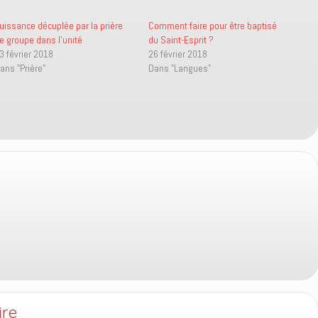
uissance décuplée par la prière
Comment faire pour être baptisé
e groupe dans l’unité
du Saint-Esprit ?
3 février 2018
26 février 2018
ans "Prière"
Dans "Langues"
ire