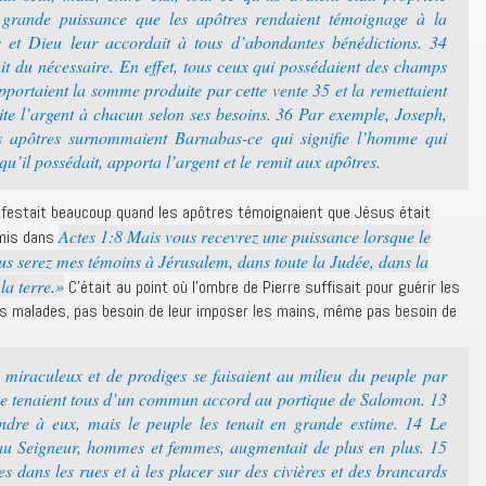
rande puissance que les apôtres rendaient témoignage à la
s et Dieu leur accordait à tous d’abondantes bénédictions. 34
 du nécessaire. En effet, tous ceux qui possédaient des champs
pportaient la somme produite par cette vente 35 et la remettaient
uite l’argent à chacun selon ses besoins. 36 Par exemple, Joseph,
s apôtres surnommaient Barnabas-ce qui signifie l’homme qui
’il possédait, apporta l’argent et le remit aux apôtres.
ifestait beaucoup quand les apôtres témoignaient que Jésus était
Actes 1:8 Mais vous recevrez une puissance lorsque le
omis dans
ous serez mes témoins à Jérusalem, dans toute la Judée, dans la
la terre.»
C’était au point où l’ombre de Pierre suffisait pour guérir les
es malades, pas besoin de leur imposer les mains, même pas besoin de
miraculeux et de prodiges se faisaient au milieu du peuple par
s se tenaient tous d’un commun accord au portique de Salomon. 13
indre à eux, mais le peuple les tenait en grande estime. 14 Le
au Seigneur, hommes et femmes, augmentait de plus en plus. 15
s dans les rues et à les placer sur des civières et des brancards