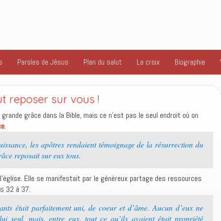
s
Paroles de Jésus
Plan du salut
La croix
Biographie
 reposer sur vous !
ne grande grâce dans la Bible, mais ce n’est pas le seul endroit où on
ce
.
issance, les apôtres rendaient témoignage de la résurrection du
âce reposait sur eux tous.
l’église. Elle se manifestait par le généreux partage des ressources
ts 32 à 37.
nts était parfaitement uni, de coeur et d’âme. Aucun d’eux ne
lui seul, mais, entre eux, tout ce qu’ils avaient était propriété