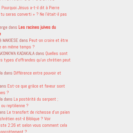
s
Pourquoi Jésus a-t-il dit à Pierre
tu seras converti » ? Ne l’était-il pas
erge
dans
Les racines juives du
e
é MAKIESE
dans
Peut-on croire et être
le en même temps ?
 AKONKWA KADAKALA
dans
Quelles sont
rs types d’offrandes qu’un chrétien peut
da
dans
Différence entre pouvoir et
ans
Est-ce que grâce et faveur sont
mes ?
da
dans
La postérité du serpent ;
ou reptilienne ?
ans
Le transfert de richesse d’un païen
chrétien est-il Biblique ? Voir
aste 2:26 et selon vous comment cela
 concrètement ?