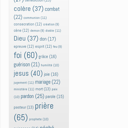
bénédiction
(13)
colère
(37)
combat
(22)
communion
(11)
consecration
(12)
création
(9)
cène
(12)
diable
(11)
demon
(9)
Dieu
(37)
don
(17)
epreuve
(12)
esprit
(12)
feu
(9)
foi
(60)
grâce
(16)
guérison
(21)
humilité
(10)
jesus
(40)
joie
(16)
mariage
(22)
jugement
(11)
mort
(13)
ministère
(11)
paix
pardon
(25)
parole
(15)
(10)
prière
pasteur
(13)
(65)
prophete
(10)
péché