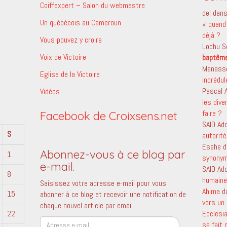
Coiffexpert – Salon du webmestre
del
dan
Un québécois au Cameroun
« quand 
déjà ?
Vous pouvez y croire
Lochu S
Voix de Victoire
baptêm
Manass
Eglise de la Victoire
incrédu
Pascal
Vidéos
les dive
faire ?
Facebook de Croixsens.net
SAID Ad
S
autorité
Esehe
d
Abonnez-vous à ce blog par
1
synony
e-mail.
SAID Ad
8
humaine 
Saisissez votre adresse e-mail pour vous
Ahima
d
15
abonner à ce blog et recevoir une notification de
vers un 
chaque nouvel article par email.
22
Ecclesi
Adresse
se fait