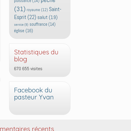
puissance
(14)
(31)
Saint-
royaume
(12)
Esprit
(22)
salut
(19)
souffrance
(14)
service
(9)
église
(16)
Statistiques du
blog
670 655 visites
Facebook du
pasteur Yvan
entaires récents