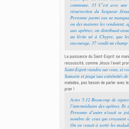
commune. 33 C’est avec une g
résurrection du Seigneur Jésu
Personne parmi eux ne manquait
ou des maisons les vendaient, a
aux apôtres; on distribuait ens
un lévite né à Chypre, que le
encourage, 37 vendit un champ qu
La puissance du Saint-Esprit se man
ressuscité, comme Jésus l’avait pr
Saint-Esprit viendra sur vous, et v
Samarie et jusqu’aux extrémités de 
malades, pas besoin de parler avec l
prier !
Actes 5:12 Beaucoup de signes 
l’intermédiaire des apôtres. Il
Personne d’autre n’osait se jo
nombre de ceux qui croyaient 
On en venait à sortir les malade