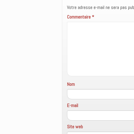
t
ê
u
Votre adresse e-mail ne sera pas publ
r
t
v
e
r
e
)
e
l
Commentaire
*
)
l
e
f
e
n
ê
t
r
e
)
Nom
E-mail
Site web