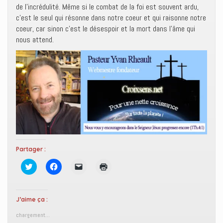
de l’incrédulité. Même si le combat de la foi est souvent ardu,
c’est le seul qui résonne dans notre coeur et qui raisonne notre
coeur, car sinon c’est le désespoir et la mort dans l’âme qui
nous attend.
Partager :
C
C
C
C
l
l
l
l
i
i
i
i
q
q
q
q
u
u
u
u
e
e
e
e
J’aime ça :
z
z
r
r
p
p
p
p
chargement…
o
o
o
o