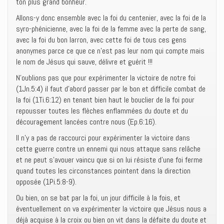
ton plus grand bonheur.
Allons-y donc ensemble avec la foi du centenier, avec la foi de la
syro-phénicienne, avec la foi de la femme avec la perte de sang,
avec la foi du bon larron, avec cette foi de tous ces gens
anonymes parce ce que ce n’est pas leur nom qui compte mais
le nom de Jésus qui sauve, délivre et guérit !!!
N’oublions pas que pour expérimenter la victoire de notre foi
(1Jn.5:4) il faut d’abord passer par le bon et difficile combat de
la foi (1Ti.6:12) en tenant bien haut le bouclier de la foi pour
repousser toutes les flèches enflammées du doute et du
découragement lancées contre nous (Ep.6:16).
Il n’y a pas de raccourci pour expérimenter la victoire dans
cette guerre contre un ennemi qui nous attaque sans relâche
et ne peut s’avouer vaincu que si on lui résiste d’une foi ferme
quand toutes les circonstances pointent dans la direction
opposée (1Pi.5:8-9).
Ou bien, on se bat par la foi, un jour difficile à la fois, et
éventuellement on va expérimenter la victoire que Jésus nous a
déjà acquise à la croix ou bien on vit dans la défaite du doute et