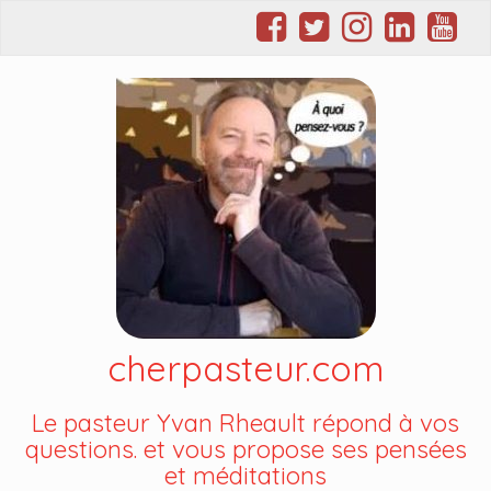
cherpasteur.com
Le pasteur Yvan Rheault répond à vos
questions. et vous propose ses pensées
et méditations