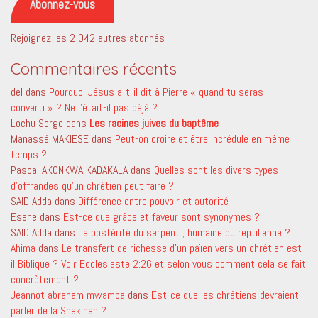
Abonnez-vous
Rejoignez les 2 042 autres abonnés
Commentaires récents
del
dans
Pourquoi Jésus a-t-il dit à Pierre « quand tu seras
converti » ? Ne l’était-il pas déjà ?
Lochu Serge
dans
Les racines juives du baptême
Manassé MAKIESE
dans
Peut-on croire et être incrédule en même
temps ?
Pascal AKONKWA KADAKALA
dans
Quelles sont les divers types
d’offrandes qu’un chrétien peut faire ?
SAID Adda
dans
Différence entre pouvoir et autorité
Esehe
dans
Est-ce que grâce et faveur sont synonymes ?
SAID Adda
dans
La postérité du serpent ; humaine ou reptilienne ?
Ahima
dans
Le transfert de richesse d’un païen vers un chrétien est-
il Biblique ? Voir Ecclesiaste 2:26 et selon vous comment cela se fait
concrètement ?
Jeannot abraham mwamba
dans
Est-ce que les chrétiens devraient
parler de la Shekinah ?