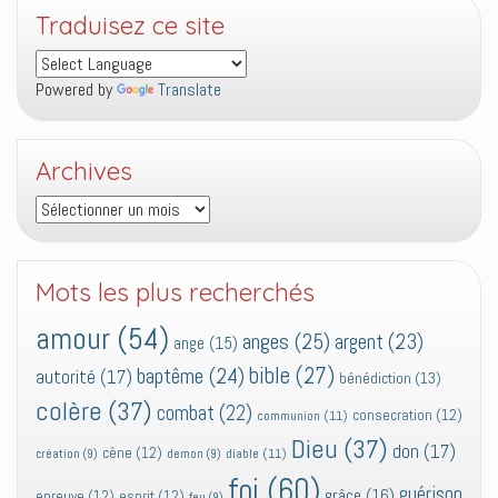
Traduisez ce site
Powered by
Translate
Archives
Archives
Mots les plus recherchés
amour
(54)
anges
(25)
argent
(23)
ange
(15)
bible
(27)
baptême
(24)
autorité
(17)
bénédiction
(13)
colère
(37)
combat
(22)
consecration
(12)
communion
(11)
Dieu
(37)
don
(17)
cène
(12)
diable
(11)
création
(9)
demon
(9)
foi
(60)
guérison
grâce
(16)
epreuve
(12)
esprit
(12)
feu
(9)