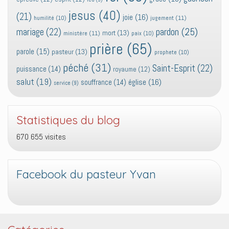
jesus
(40)
(21)
joie
(16)
jugement
(11)
humilité
(10)
pardon
(25)
mariage
(22)
mort
(13)
ministère
(11)
paix
(10)
prière
(65)
parole
(15)
pasteur
(13)
prophete
(10)
péché
(31)
Saint-Esprit
(22)
puissance
(14)
royaume
(12)
salut
(19)
église
(16)
souffrance
(14)
service
(9)
Statistiques du blog
670 655 visites
Facebook du pasteur Yvan