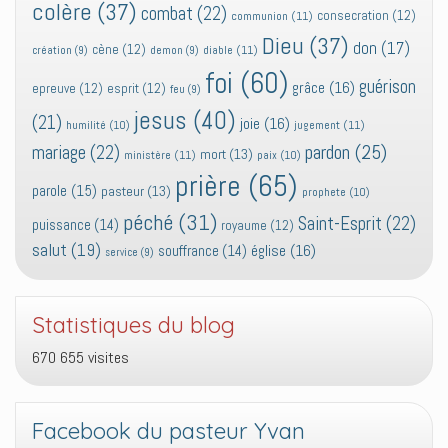
colère
(37)
combat
(22)
consecration
(12)
communion
(11)
Dieu
(37)
don
(17)
cène
(12)
diable
(11)
création
(9)
demon
(9)
foi
(60)
guérison
grâce
(16)
epreuve
(12)
esprit
(12)
feu
(9)
jesus
(40)
(21)
joie
(16)
jugement
(11)
humilité
(10)
pardon
(25)
mariage
(22)
mort
(13)
ministère
(11)
paix
(10)
prière
(65)
parole
(15)
pasteur
(13)
prophete
(10)
péché
(31)
Saint-Esprit
(22)
puissance
(14)
royaume
(12)
salut
(19)
église
(16)
souffrance
(14)
service
(9)
Statistiques du blog
670 655 visites
Facebook du pasteur Yvan