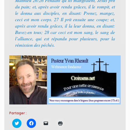
Matthieu 26:26 Pendant qu’ils mangeaient, Jésus prit
du pain; et, après avoir rendu grâces, il le rompit, et
le donna aux disciples, en disant: Prenez, mangez,
ceci est mon corps. 27 Il prit ensuite une coupe; et,
après avoir rendu grâces, il la leur donna, en disant:
Buvez-en tous; 28 car ceci est mon sang, le sang de
l’alliance, qui est répandu pour plusieurs, pour la
rémission des péchés.
Partager :
C
C
C
C
l
l
l
l