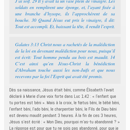
J’ai soif. 29 Il y avait là un vase plein de vinaigre. Les
soldats en remplirent une éponge, et, l’ayant fixée à
une branche d’hysope, ils l’approchèrent de sa
bouche. 30 Quand Jésus eut pris le vinaigre, il dit:
Tout est accompli. Et, baissant la tête, il rendit l’esprit.
Galates 3:13 Christ nous a rachetés de la malédiction
de la loi en devenant malédiction pour nous, puisqu’il
est écrit: Tout homme pendu au bois est maudit. 14
C’est ainsi qu’en Jésus-Christ la bénédiction
d’Abraham touche aussi les non-Juifs et que nous
recevons par la foi l’Esprit qui avait été promis.
Dès sa naissance, Jésus était béni, comme Élisabeth l’avait
déclaré à Marie d’une voix forte dans Luc 1:42 : « l’enfant que
tu portes est béni ». Mais à la croix, le fœtus béni, le bébé béni,
l’enfant béni, l’ado béni, le charpentier béni, le Fils de Dieu béni
est devenu maudit pendant 3 heures. À la fin de ces 3 heures,
Jésus s’est écrié : « Mon Dieu, pourquoi m’as-tu abandonné ? »
La réponse est pour que tu ne sois pas abandonné, pour que je