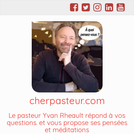
cherpasteur.com
Le pasteur Yvan Rheault répond à vos
questions. et vous propose ses pensées
et méditations