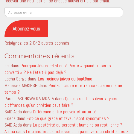
recevoir une notification de chaque nouvel article par email.
Adresse
e-
mail
Abonnez-vous
Rejoignez les 2 042 autres abonnés
Commentaires récents
del
dans
Pourquoi Jésus a-t-il dit à Pierre « quand tu seras
converti » ? Ne l’était-il pas déjà ?
Lochu Serge
dans
Les racines juives du baptême
Manassé MAKIESE
dans
Peut-on croire et être incrédule en même
temps ?
Pascal AKONKWA KADAKALA
dans
Quelles sont les divers types
d’offrandes qu’un chrétien peut faire ?
SAID Adda
dans
Différence entre pouvoir et autorité
Esehe
dans
Est-ce que grâce et faveur sont synonymes ?
SAID Adda
dans
La postérité du serpent ; humaine ou reptilienne ?
Ahima
dans
Le transfert de richesse d’un païen vers un chrétien est-