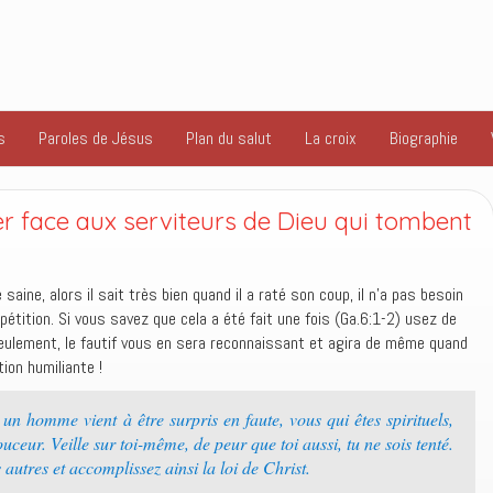
s
Paroles de Jésus
Plan du salut
La croix
Biographie
er face aux serviteurs de Dieu qui tombent
saine, alors il sait très bien quand il a raté son coup, il n’a pas besoin
pétition. Si vous savez que cela a été fait une fois (Ga.6:1-2) usez de
 seulement, le fautif vous en sera reconnaissant et agira de même quand
ion humiliante !
 un homme vient à être surpris en faute, vous qui êtes spirituels,
uceur. Veille sur toi-même, de peur que toi aussi, tu ne sois tenté.
 autres et accomplissez ainsi la loi de Christ.