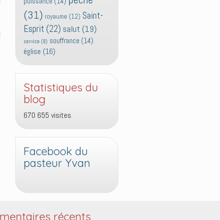
puissance
(14)
(31)
Saint-
royaume
(12)
Esprit
(22)
salut
(19)
souffrance
(14)
service
(9)
église
(16)
Statistiques du
blog
670 655 visites
Facebook du
pasteur Yvan
entaires récents