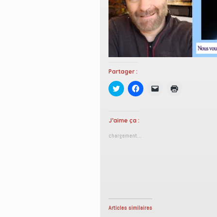
Partager :
C
C
C
C
l
l
l
l
i
i
i
i
q
q
q
q
u
u
u
u
e
e
e
e
J’aime ça :
z
z
r
r
p
p
p
p
chargement…
o
o
o
o
u
u
u
u
r
r
r
r
p
p
e
i
a
a
n
m
r
r
v
p
t
t
o
r
a
a
y
i
g
g
e
m
e
e
r
e
r
r
u
r
s
s
n
(
Articles similaires
u
u
l
o