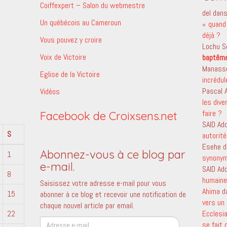
Coiffexpert – Salon du webmestre
del
dan
Un québécois au Cameroun
« quand 
déjà ?
Vous pouvez y croire
Lochu S
Voix de Victoire
baptêm
Manass
Eglise de la Victoire
incrédu
Pascal
Vidéos
les dive
faire ?
Facebook de Croixsens.net
SAID Ad
S
autorité
Esehe
d
Abonnez-vous à ce blog par
1
synony
e-mail.
SAID Ad
8
humaine 
Saisissez votre adresse e-mail pour vous
Ahima
d
15
abonner à ce blog et recevoir une notification de
vers un 
chaque nouvel article par email.
22
Ecclesi
Adresse
se fait