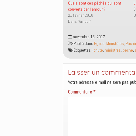
r
r
i
u
Quels sont ces péchés qui sont
L
T
F
e
v
couverts par l’amour ?
3
w
a
n
r
i
c
p
e
21 février 2018
D
t
e
a
d
Dans "Amour"
t
b
r
a
e
o
e
n
r
o
-
s
(
k
m
u
novembre 13, 2017
o
(
a
n
u
o
i
e
Publié dans
Eglise
,
Ministères
,
Péché
v
u
l
n
r
v
à
o
Étiquettes :
chute
,
ministres
,
péché
,
e
r
u
u
d
e
n
v
a
d
a
e
n
a
m
l
s
n
i
l
Laisser un commenta
u
s
(
e
n
u
o
f
e
n
u
e
Votre adresse e-mail ne sera pas publ
n
e
v
n
o
n
r
ê
Commentaire
*
u
o
e
t
v
u
d
r
e
v
a
e
l
e
n
)
l
l
s
e
l
u
f
e
n
e
f
e
n
e
n
ê
n
o
t
ê
u
r
t
v