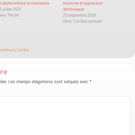
e péché entrave la croissance
Insomnie et oppression
1 juillet 2023
démoniaque
ans "Péché"
23 septembre 2018
Dans "Combat spirituel"
serviteurs
,
tomber
ire
iée.
Les champs obligatoires sont indiqués avec
*