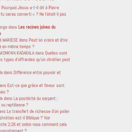
s
Pourquoi Jésus a-t-il dit à Pierre
tu seras converti » ? Ne l’était-il pas
erge
dans
Les racines juives du
e
é MAKIESE
dans
Peut-on croire et être
le en même temps ?
 AKONKWA KADAKALA
dans
Quelles sont
rs types d’offrandes qu’un chrétien peut
da
dans
Différence entre pouvoir et
ans
Est-ce que grâce et faveur sont
mes ?
da
dans
La postérité du serpent ;
ou reptilienne ?
ans
Le transfert de richesse d’un païen
chrétien est-il Biblique ? Voir
aste 2:26 et selon vous comment cela
 concrètement ?