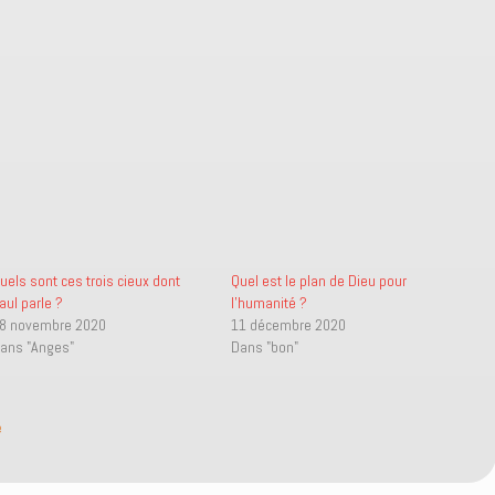
uels sont ces trois cieux dont
Quel est le plan de Dieu pour
aul parle ?
l’humanité ?
8 novembre 2020
11 décembre 2020
ans "Anges"
Dans "bon"
é