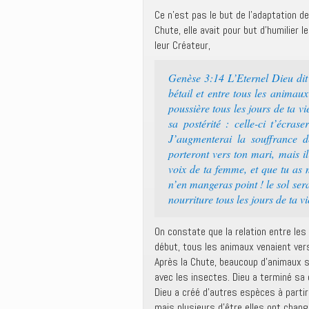
Ce n’est pas le but de l’adaptation d
Chute, elle avait pour but d’humilier
leur Créateur,
Genèse 3:14 L’Eternel Dieu dit a
bétail et entre tous les animau
poussière tous les jours de ta vie
sa postérité : celle-ci t’écras
J’augmenterai la souffrance de
porteront vers ton mari, mais i
voix de ta femme, et que tu as 
n’en mangeras point ! le sol sera
nourriture tous les jours de ta vi
On constate que la relation entre les
début, tous les animaux venaient ver
Après la Chute, beaucoup d’animaux s
avec les insectes. Dieu a terminé sa c
Dieu a créé d’autres espèces à partir
mais plusieurs d’être elles ont chang