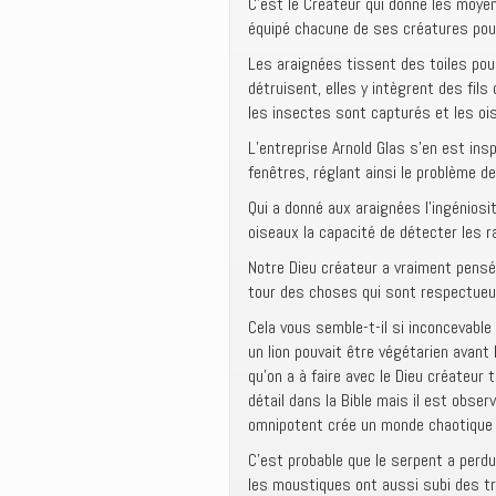
C’est le Créateur qui donne les moyen
équipé chacune de ses créatures pour
Les araignées tissent des toiles pour
détruisent, elles y intègrent des fils
les insectes sont capturés et les ois
L’entreprise Arnold Glas s’en est ins
fenêtres, réglant ainsi le problème d
Qui a donné aux araignées l’ingéniosit
oiseaux la capacité de détecter les 
Notre Dieu créateur a vraiment pensé
tour des choses qui sont respectueu
Cela vous semble-t-il si inconcevabl
un lion pouvait être végétarien avant 
qu’on a à faire avec le Dieu créateur 
détail dans la Bible mais il est obser
omnipotent crée un monde chaotique t
C’est probable que le serpent a perdu
les moustiques ont aussi subi des tra