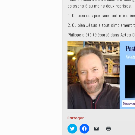
poissons à au moins deux reprises.
1. Ou bien ces poissons ont été créé
2. Ou bien Jésus a tout simplement t
Philippe a été téléporté dans Actes 8
Partager :
C
C
C
C
l
l
l
l