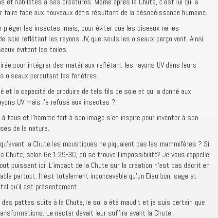
s et habiletés à ses créatures. Même après la Chute, c’est lui qui a
 faire face aux nouveaux défis résultant de la désobéissance humaine.
 piéger les insectes, mais, pour éviter que les oiseaux ne les
 de soie reflétant les rayons UV, que seuls les oiseaux perçoivent. Ainsi
eaux évitent les toiles.
pirée pour intégrer des matériaux reflétant les rayons UV dans leurs
es oiseaux percutant les fenêtres.
é et la capacité de produire de tels fils de soie et qui a donné aux
rayons UV mais l’a refusé aux insectes ?
 à tous et l’homme fait à son image s’en inspire pour inventer à son
ses de la nature.
e qu’avant la Chute les moustiques ne piquaient pas les mammifères ? Si
la Chute, selon Ge.1:29-30, où se trouve l’impossibilité? Je vous rappelle
tout puissant ici. L’impact de la Chute sur la création n’est pas décrit en
vable partout. Il est totalement inconcevable qu’un Dieu bon, sage et
el qu’il est présentement.
 des pattes suite à la Chute, le sol a été maudit et je suis certain que
nsformations. Le nectar devait leur suffire avant la Chute.