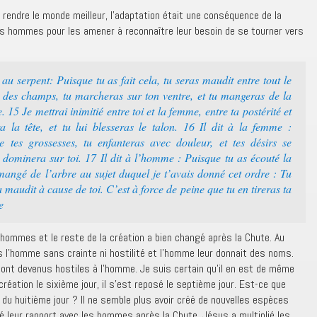
e rendre le monde meilleur, l’adaptation était une conséquence de la
 les hommes pour les amener à reconnaître leur besoin de se tourner vers
u serpent: Puisque tu as fait cela, tu seras maudit entre tout le
x des champs, tu marcheras sur ton ventre, et tu mangeras de la
. 15 Je mettrai inimitié entre toi et la femme, entre ta postérité et
era la tête, et tu lui blesseras le talon. 16 Il dit à la femme :
 tes grossesses, tu enfanteras avec douleur, et tes désirs se
l dominera sur toi. 17 Il dit à l’homme : Puisque tu as écouté la
mangé de l’arbre au sujet duquel je t’avais donné cet ordre : Tu
 maudit à cause de toi. C’est à force de peine que tu en tireras ta
e
 hommes et le reste de la création a bien changé après la Chute. Au
s l’homme sans crainte ni hostilité et l’homme leur donnait des noms.
ont devenus hostiles à l’homme. Je suis certain qu’il en est de même
réation le sixième jour, il s’est reposé le septième jour. Est-ce que
 du huitième jour ? Il ne semble plus avoir créé de nouvelles espèces
é leur rapport avec les hommes après la Chute. Jésus a multiplié les