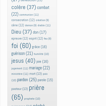
bénédiction
(13)
colère
(37)
combat
(22)
communion
(11)
consecration
(12)
création
(9)
cène
(12)
diable
(11)
demon
(9)
Dieu
(37)
don
(17)
epreuve
(12)
esprit
(12)
feu
(9)
foi
(60)
grâce
(16)
guérison
(21)
humilité
(10)
jesus
(40)
joie
(16)
mariage
(22)
jugement
(11)
mort
(13)
ministère
(11)
paix
pardon
(25)
parole
(15)
(10)
prière
pasteur
(13)
(65)
prophete
(10)
péché