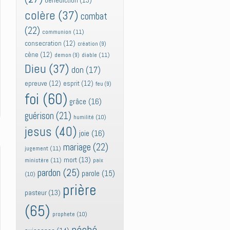
bénédiction
(13)
colère
(37)
combat
(22)
communion
(11)
consecration
(12)
création
(9)
cène
(12)
diable
(11)
demon
(9)
Dieu
(37)
don
(17)
epreuve
(12)
esprit
(12)
feu
(9)
foi
(60)
grâce
(16)
guérison
(21)
humilité
(10)
jesus
(40)
joie
(16)
mariage
(22)
jugement
(11)
mort
(13)
ministère
(11)
paix
pardon
(25)
parole
(15)
(10)
prière
pasteur
(13)
(65)
prophete
(10)
péché