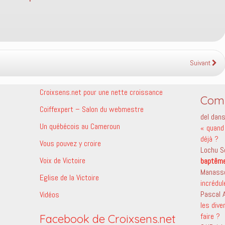
Suivant
Croixsens.net pour une nette croissance
Comm
Coiffexpert – Salon du webmestre
del
dan
Un québécois au Cameroun
« quand 
déjà ?
Vous pouvez y croire
Lochu S
Voix de Victoire
baptêm
Manass
Eglise de la Victoire
incrédu
Pascal
Vidéos
les dive
faire ?
Facebook de Croixsens.net