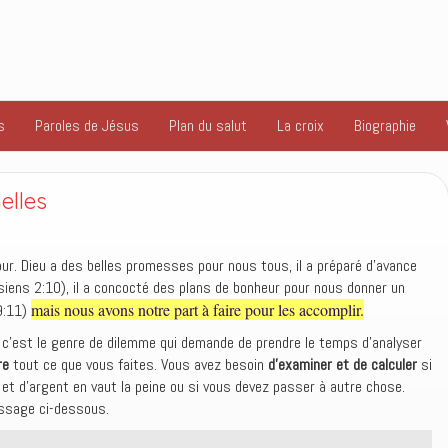
s
Paroles de Jésus
Plan du salut
La croix
Biographie
elles
our. Dieu a des belles promesses pour nous tous, il a préparé d’avance
iens 2:10), il a concocté des plans de bonheur pour nous donner un
mais nous avons notre part à faire pour les accomplir.
9:11)
 c’est le genre de dilemme qui demande de prendre le temps d’analyser
re
tout ce que vous faites. Vous avez besoin
d’examiner et de calculer
si
et d’argent en vaut la peine ou si vous devez passer à autre chose.
assage ci-dessous.