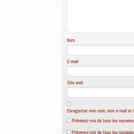
e
f
e
n
e
n
ê
n
o
t
ê
u
r
t
v
e
r
e
)
e
l
)
l
e
f
Nom
e
n
ê
t
r
e
E-mail
)
Site web
Enregistrer mon nom, mon e-mail et 
Prévenez-moi de tous les nouveau
Prévenez-moi de tous les nouveaux 