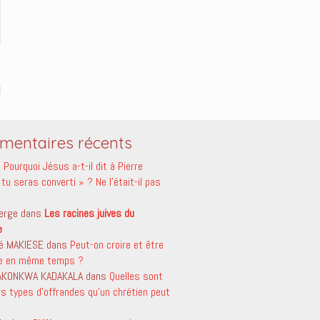
entaires récents
s
Pourquoi Jésus a-t-il dit à Pierre
tu seras converti » ? Ne l’était-il pas
erge
dans
Les racines juives du
e
é MAKIESE
dans
Peut-on croire et être
le en même temps ?
 AKONKWA KADAKALA
dans
Quelles sont
rs types d’offrandes qu’un chrétien peut