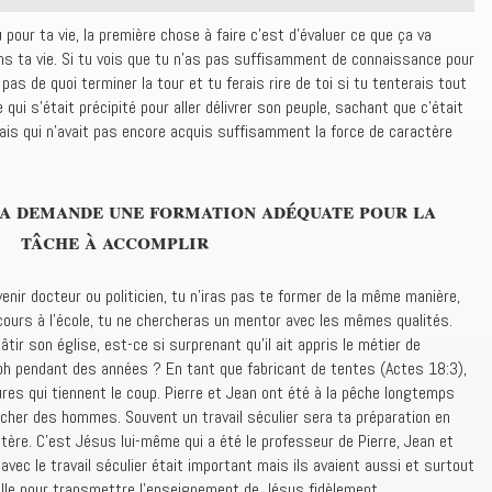
 pour ta vie, la première chose à faire c’est d’évaluer ce que ça va
ns ta vie. Si tu vois que tu n’as pas suffisamment de connaissance pour
as de quoi terminer la tour et tu ferais rire de toi si tu tenterais tout
qui s’était précipité pour aller délivrer son peuple, sachant que c’était
 mais qui n’avait pas encore acquis suffisamment la force de caractère
a demande une formation adéquate pour la
tâche à accomplir
venir docteur ou politicien, tu n’iras pas te former de la même manière,
ours à l’école, tu ne chercheras un mentor avec les mêmes qualités.
tir son église, est-ce si surprenant qu’il ait appris le métier de
ph pendant des années ? En tant que fabricant de tentes (Actes 18:3),
res qui tiennent le coup. Pierre et Jean ont été à la pêche longtemps
êcher des hommes. Souvent un travail séculier sera ta préparation en
istère. C’est Jésus lui-même qui a été le professeur de Pierre, Jean et
n avec le travail séculier était important mais ils avaient aussi et surtout
elle pour transmettre l’enseignement de Jésus fidèlement.