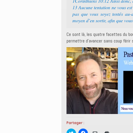
1Corinthiens 10:12 Ainsi donc, q
13 Aucune tentation ne vous est 
pas que vous soyez tentés au-d
moyen d’en sortir, afin que vous 
Ce sont là, les quatre facettes du bou
permettre d’avancer sans coup férir s
Partager :
C
C
C
C