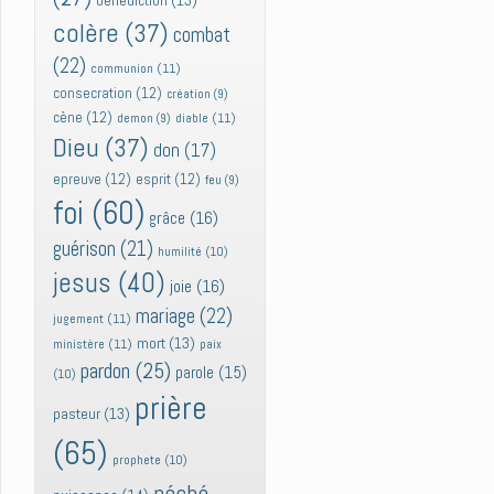
bénédiction
(13)
colère
(37)
combat
(22)
communion
(11)
consecration
(12)
création
(9)
cène
(12)
diable
(11)
demon
(9)
Dieu
(37)
don
(17)
epreuve
(12)
esprit
(12)
feu
(9)
foi
(60)
grâce
(16)
guérison
(21)
humilité
(10)
jesus
(40)
joie
(16)
mariage
(22)
jugement
(11)
mort
(13)
ministère
(11)
paix
pardon
(25)
parole
(15)
(10)
prière
pasteur
(13)
(65)
prophete
(10)
péché