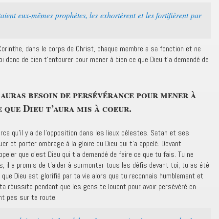
taient eux-mêmes prophètes, les exhortèrent et les fortifièrent par
orinthe, dans le corps de Christ, chaque membre a sa fonction et ne
i donc de bien t’entourer pour mener à bien ce que Dieu t’a demandé de
auras besoin de persévérance pour mener à
e que Dieu t’aura mis à coeur.
arce qu’il y a de l’opposition dans les lieux célestes. Satan et ses
er et porter ombrage à la gloire du Dieu qui t’a appelé. Devant
ppeler que c’est Dieu qui t’a demandé de faire ce que tu fais. Tu ne
 il a promis de t’aider à surmonter tous les défis devant toi, tu as été
i que Dieu est glorifié par ta vie alors que tu reconnais humblement et
 ta réussite pendant que les gens te louent pour avoir persévéré en
t pas sur ta route.