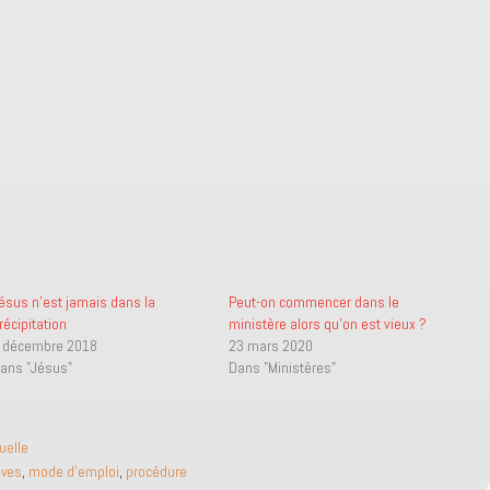
ésus n’est jamais dans la
Peut-on commencer dans le
récipitation
ministère alors qu’on est vieux ?
 décembre 2018
23 mars 2020
ans "Jésus"
Dans "Ministères"
tuelle
ives
,
mode d'emploi
,
procédure