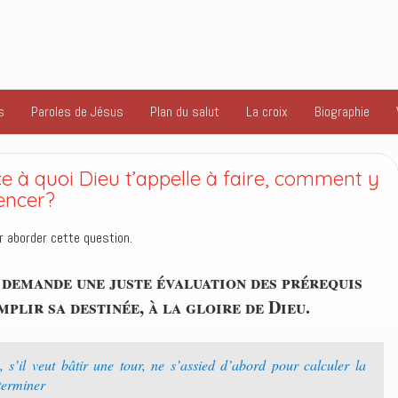
s
Paroles de Jésus
Plan du salut
La croix
Biographie
e à quoi Dieu t’appelle à faire, comment y
encer?
 aborder cette question.
demande une juste évaluation des prérequis
plir sa destinée, à la gloire de Dieu.
 s’il veut bâtir une tour, ne s’assied d’abord pour calculer la
 terminer