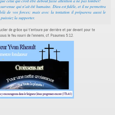
ue celui qui croit être debout fasse attention à ne pas tomber!
survenue qui n’ait été humaine. Dieu est fidèle, et il ne permettra
elà de vos forces; mais avec la tentation il préparera aussi le
puissiez la supporter.
clier de grâce qui t’entoure par derrière et par devant pour te
ous le feu nourri de l’ennemi, cf. Psaumes 5:12.