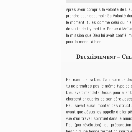
Après avoir compris la volonté de Dieu
prendre pour accomplir Sa Volonté da
le moment, tu es comme celui qui n’a p
de suite de t’y mettre. Pense à Moïse 
la mission que Dieu lui avait confié,
pour la mener à bien.
Deuxièmement – Cel
Par exemple, si Dieu t’a inspiré de de
tu ne prendras pas le même type de c
Dieu avait mandaté Jésus pour aller bâ
charpentier auprès de son père Jose
Paul savait aussi monter des structu
avant que Jésus les appelle à aller p
vue d’un travail spirituel dans le min
Paul (par révélation), leur préparatio
besoin d’une bonne formation spiritu