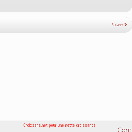
Suivant
Croixsens.net pour une nette croissance
Comm