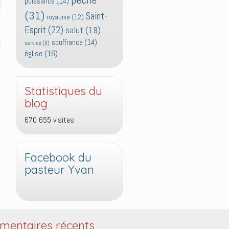
puissance
(14)
(31)
Saint-
royaume
(12)
Esprit
(22)
salut
(19)
souffrance
(14)
service
(9)
église
(16)
Statistiques du
blog
670 655 visites
Facebook du
pasteur Yvan
entaires récents