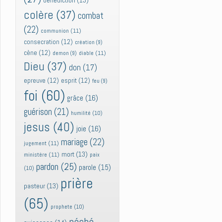
bénédiction
(13)
colère
(37)
combat
(22)
communion
(11)
consecration
(12)
création
(9)
cène
(12)
diable
(11)
demon
(9)
Dieu
(37)
don
(17)
epreuve
(12)
esprit
(12)
feu
(9)
foi
(60)
grâce
(16)
guérison
(21)
humilité
(10)
jesus
(40)
joie
(16)
mariage
(22)
jugement
(11)
mort
(13)
ministère
(11)
paix
pardon
(25)
parole
(15)
(10)
prière
pasteur
(13)
(65)
prophete
(10)
péché