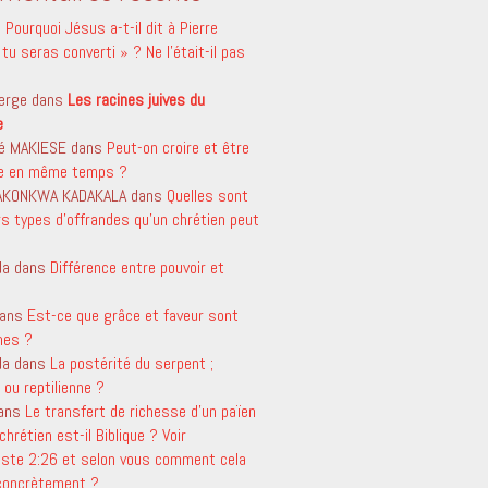
s
Pourquoi Jésus a-t-il dit à Pierre
tu seras converti » ? Ne l’était-il pas
erge
dans
Les racines juives du
e
é MAKIESE
dans
Peut-on croire et être
le en même temps ?
 AKONKWA KADAKALA
dans
Quelles sont
rs types d’offrandes qu’un chrétien peut
da
dans
Différence entre pouvoir et
ans
Est-ce que grâce et faveur sont
mes ?
da
dans
La postérité du serpent ;
ou reptilienne ?
ans
Le transfert de richesse d’un païen
chrétien est-il Biblique ? Voir
aste 2:26 et selon vous comment cela
 concrètement ?