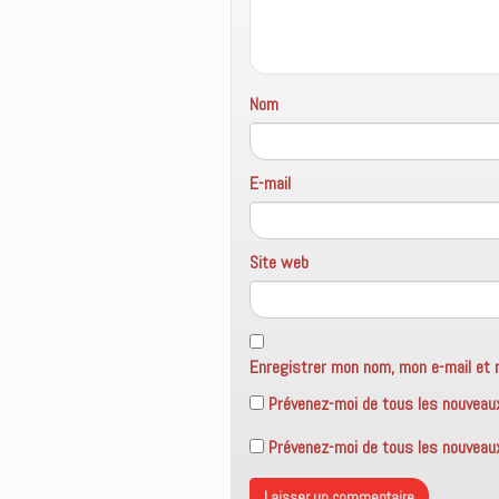
e
r
e
)
e
l
)
l
e
f
e
n
Nom
ê
t
r
e
)
E-mail
Site web
Enregistrer mon nom, mon e-mail et 
Prévenez-moi de tous les nouveau
Prévenez-moi de tous les nouveaux 