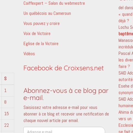
Coiffexpert – Salon du webmestre
del
dan
Un québécois au Cameroun
« quand 
déjà ?
Vous pouvez y croire
Lochu S
Voix de Victoire
baptêm
Manass
Eglise de la Victoire
incrédu
Pascal
Vidéos
les dive
faire ?
Facebook de Croixsens.net
SAID Ad
S
autorité
Esehe
d
Abonnez-vous à ce blog par
1
synony
e-mail.
SAID Ad
8
humaine 
Saisissez votre adresse e-mail pour vous
Ahima
d
15
abonner à ce blog et recevoir une notification de
vers un 
chaque nouvel article par email.
22
Ecclesi
Adresse
se fait