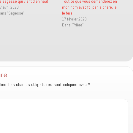
a sagesse qui vient d’en haut
Tout ce que vous demanderez en
7 avril 2023
mon nom avec foi par la prière, je
ans "Sagesse"
le ferai
17 février 2023
Dans "Prière"
ire
iée.
Les champs obligatoires sont indiqués avec
*