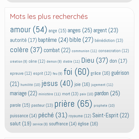
Mots les plus recherchés
amour
(54)
anges
(25)
argent
(23)
ange
(15)
bible
(27)
baptême
(24)
autorité
(17)
bénédiction
(13)
colère
(37)
combat
(22)
consecration
(12)
communion
(11)
Dieu
(37)
don
(17)
cène
(12)
diable
(11)
création
(9)
demon
(9)
foi
(60)
guérison
grâce
(16)
epreuve
(12)
esprit
(12)
feu
(9)
jesus
(40)
(21)
joie
(16)
jugement
(11)
humilité
(10)
pardon
(25)
mariage
(22)
mort
(13)
ministère
(11)
paix
(10)
prière
(65)
parole
(15)
pasteur
(13)
prophete
(10)
péché
(31)
Saint-Esprit
(22)
puissance
(14)
royaume
(12)
salut
(19)
église
(16)
souffrance
(14)
service
(9)