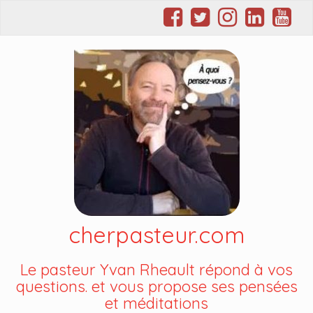
cherpasteur.com
Le pasteur Yvan Rheault répond à vos
questions. et vous propose ses pensées
et méditations