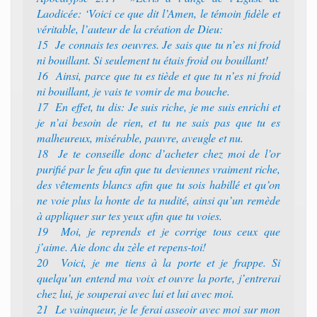
Laodicée: ‘Voici ce que dit l’Amen, le témoin fidèle et
véritable, l’auteur de la création de Dieu:
15 Je connais tes oeuvres. Je sais que tu n’es ni froid
ni bouillant. Si seulement tu étais froid ou bouillant!
16 Ainsi, parce que tu es tiède et que tu n’es ni froid
ni bouillant, je vais te vomir de ma bouche.
17 En effet, tu dis: Je suis riche, je me suis enrichi et
je n’ai besoin de rien, et tu ne sais pas que tu es
malheureux, misérable, pauvre, aveugle et nu.
18 Je te conseille donc d’acheter chez moi de l’or
purifié par le feu afin que tu deviennes vraiment riche,
des vêtements blancs afin que tu sois habillé et qu’on
ne voie plus la honte de ta nudité, ainsi qu’un remède
à appliquer sur tes yeux afin que tu voies.
19 Moi, je reprends et je corrige tous ceux que
j’aime. Aie donc du zèle et repens-toi!
20 Voici, je me tiens à la porte et je frappe. Si
quelqu’un entend ma voix et ouvre la porte, j’entrerai
chez lui, je souperai avec lui et lui avec moi.
21 Le vainqueur, je le ferai asseoir avec moi sur mon