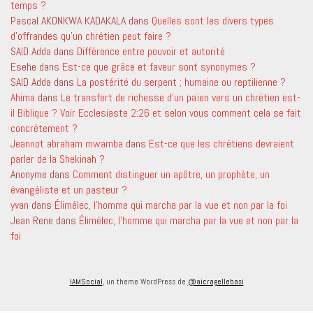
temps ?
Pascal AKONKWA KADAKALA
dans
Quelles sont les divers types
d’offrandes qu’un chrétien peut faire ?
SAID Adda
dans
Différence entre pouvoir et autorité
Esehe
dans
Est-ce que grâce et faveur sont synonymes ?
SAID Adda
dans
La postérité du serpent ; humaine ou reptilienne ?
Ahima
dans
Le transfert de richesse d’un païen vers un chrétien est-
il Biblique ? Voir Ecclesiaste 2:26 et selon vous comment cela se fait
concrètement ?
Jeannot abraham mwamba
dans
Est-ce que les chrétiens devraient
parler de la Shekinah ?
Anonyme
dans
Comment distinguer un apôtre, un prophète, un
évangéliste et un pasteur ?
yvan
dans
Élimélec, l’homme qui marcha par la vue et non par la foi
Jean Rene
dans
Élimélec, l’homme qui marcha par la vue et non par la
foi
IAMSocial
, un theme WordPress de
@aicragellebasi