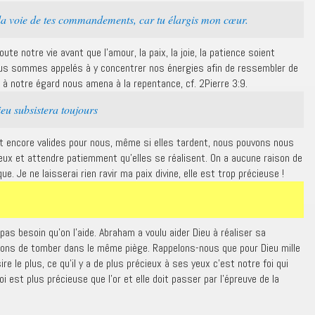
a voie de tes commandements, car tu élargis mon cœur.
te notre vie avant que l’amour, la paix, la joie, la patience soient
us sommes appelés à y concentrer nos énergies afin de ressembler de
 à notre égard nous amena à la repentance, cf. 2Pierre 3:9.
eu subsistera toujours
t encore valides pour nous, même si elles tardent, nous pouvons nous
ux et attendre patiemment qu’elles se réalisent. On a aucune raison de
e. Je ne laisserai rien ravir ma paix divine, elle est trop précieuse !
a pas besoin qu’on l’aide. Abraham a voulu aider Dieu à réaliser sa
itons de tomber dans le même piège. Rappelons-nous que pour Dieu mille
re le plus, ce qu’il y a de plus précieux à ses yeux c’est notre foi qui
 est plus précieuse que l’or et elle doit passer par l’épreuve de la