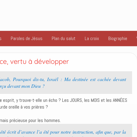
s
Paroles de Jésus
Plan du salut
La croix
Biographie
nce, vertu à développer
acob, Pourquoi dis-tu, Israël : Ma destinée est cachée devant
perçu devant mon Dieu ?
e esprit, y trouve-t-elle un écho ? Les JOURS, les MOIS et les ANNÉES
urde oreille à vos prières ?
 mais précieuse pour les hommes.
té écrit d’avance l’a été pour notre instruction, afin que, par la