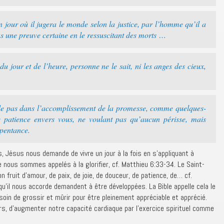
n jour où il jugera le monde selon la justice, par l’homme qu’il a
us une preuve certaine en le ressuscitant des morts …
u jour et de l’heure, personne ne le sait, ni les anges des cieux,
de pas dans l’accomplissement de la promesse, comme quelques-
e patience envers vous, ne voulant pas qu’aucun périsse, mais
epentance.
, Jésus nous demande de vivre un jour à la fois en s’appliquant à
 nous sommes appelés à la glorifier, cf. Matthieu 6:33-34. Le Saint-
n fruit d’amour, de paix, de joie, de douceur, de patience, de… cf.
 qu’il nous accorde demandent à être développées. La Bible appelle cela le
besoin de grossir et mûrir pour être pleinement appréciable et apprécié.
rs, d’augmenter notre capacité cardiaque par l’exercice spirituel comme