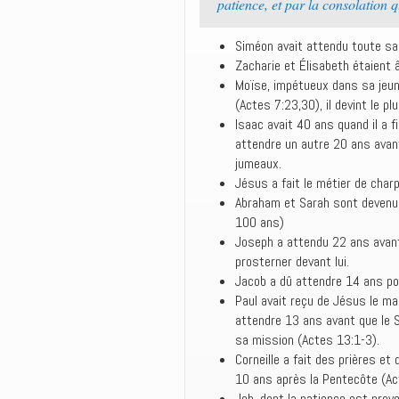
patience, et par la consolation 
Siméon avait attendu toute sa 
Zacharie et Élisabeth étaient
Moïse, impétueux dans sa jeun
(Actes 7:23,30), il devint le p
Isaac avait 40 ans quand il a
attendre un autre 20 ans avant 
jumeaux.
Jésus a fait le métier de cha
Abraham et Sarah sont devenu
100 ans)
Joseph a attendu 22 ans avant 
prosterner devant lui.
Jacob a dû attendre 14 ans po
Paul avait reçu de Jésus le man
attendre 13 ans avant que le S
sa mission (Actes 13:1-3).
Corneille a fait des prières e
10 ans après la Pentecôte (Ac
Job, dont la patience est prove