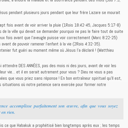
ésus pendant plusieurs jours pendant que leur frère Lazare se mourait
ept fois avant de voir arriver la pluie (1Rois 18:42-45, Jacques 5:17-8)
de la ville qui devait se demander pourquoi ne pas le faire tout de suite
ux fois avant que l’aveugle puisse voir correctement (Marc 8:22-25)
 avant de pouvoir ramener l’enfant à la vie (2Rois 4:32-35).
entenier fut guéri au moment même où Jésus l’a déclaré ! (Matthieu
ssi attendre DES ANNÉES, pas des mois ni des jours, avant de voir les
eur vie… et il en serait autrement pour vous ? Dieu ne vous a pas
es que vous priez sans réponse ! En bon entraîneur spirituel qu’Il est,
es situations où notre patience sera exercée pour former notre
ience accomplisse parfaitement son œuvre, afin que vous soyez
r en rien.
s ce que Habakuk a prophétisé bien longtemps après eux ; les temps