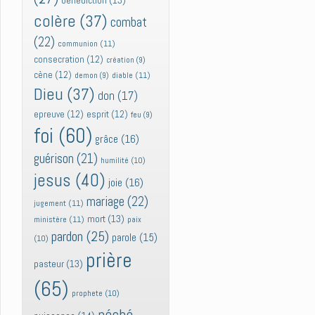
bénédiction
(13)
colère
(37)
combat
(22)
communion
(11)
consecration
(12)
création
(9)
cène
(12)
diable
(11)
demon
(9)
Dieu
(37)
don
(17)
epreuve
(12)
esprit
(12)
feu
(9)
foi
(60)
grâce
(16)
guérison
(21)
humilité
(10)
jesus
(40)
joie
(16)
mariage
(22)
jugement
(11)
mort
(13)
ministère
(11)
paix
pardon
(25)
parole
(15)
(10)
prière
pasteur
(13)
(65)
prophete
(10)
péché