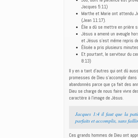
Jacques 5:11)
Marthe et Marie ont attendu J
(Jean 11:17).
Élie a dû se mettre en prière s
Jésus a amené un aveugle hors 
et Jésus s’est même repris de
Élisée a pris plusieurs minutes
Et pourtant, le serviteur du c
8:13)
Il y en a tant d’autres qui ont dû au
promesses de Dieu s’accomplir dans l
abandonnés parce que ça fait des anné
Dieu se charge de nous faire vivre d
caractère à l’image de Jésus.
Jacques 1:4 il faut que la pat
parfaits et accomplis, sans failli
Ces grands hommes de Dieu ont appri