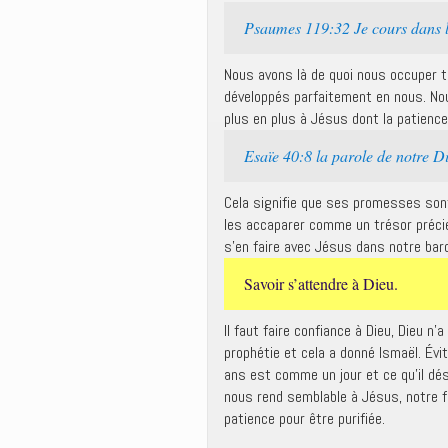
Psaumes 119:32 Je cours dans l
Nous avons là de quoi nous occuper tou
développés parfaitement en nous. No
plus en plus à Jésus dont la patience
Esaïe 40:8 la parole de notre Di
Cela signifie que ses promesses son
les accaparer comme un trésor précie
s’en faire avec Jésus dans notre barqu
Savoir s’attendre à Dieu.
Il faut faire confiance à Dieu, Dieu n’
prophétie et cela a donné Ismaël. Év
ans est comme un jour et ce qu’il dési
nous rend semblable à Jésus, notre foi
patience pour être purifiée.