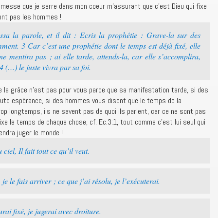
promesse que je serre dans mon coeur m’assurant que c’est Dieu qui fixe
ont pas les hommes !
a la parole, et il dit : Ecris la prophétie : Grave-la sur des
mment. 3 Car c’est une prophétie dont le temps est déjà fixé, elle
e mentira pas ; ai elle tarde, attends-la, car elle s’accomplira,
 (…) le juste vivra par sa foi.
 la grâce n’est pas pour vous parce que sa manifestation tarde, si des
ute espérance, si des hommes vous disent que le temps de la
rop longtemps, ils ne savent pas de quoi ils parlent, car ce ne sont pas
fixe le temps de chaque chose, cf. Ec.3:1, tout comme c’est lui seul qui
ndra juger le monde !
el, Il fait tout ce qu’il veut.
e le fais arriver ; ce que j’ai résolu, je l’exécuterai.
i fixé, je jugerai avec droiture.