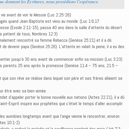
que donnent les Ecritures, nous possédions l’espérance.
vie avant de voir le Messie (Luc 2:25-26)
 âgés quand Jean-Baptiste est venu au monde. (Luc 1:6,17
esse (Exode 2:11-15), passa 40 ans dans la salle d’attente du désert
lus patient de tous, Nombres 12:3)
 finalement rencontré sa femme Rebecca (Genèse 25:21) et il a dû
de devenir papa (Genèse 25:26). L’attente en valait la peine, il a eu des
rpentier jusqu’à 30 ans avant de commencer enfin sa mission (Luc 3:23)
s parents 25 ans après la promesse (Genèse 11:4 – 75 ans, 21:5 –
que son rêve se réalise dans lequel son père et ses frères allaient se
ur être avec sa bien-aimée.
dat d’appeler porter la bonne nouvelle aux nations (Actes 22:21), il a dû
aint-Esprit inspire aux prophètes que c’était le temps d’aller accomplir
t des aumônes longtemps avant que l’ange vienne le rencontrer, environ
tes 10:1-2)
rbiale, a enduré la maladie et la souffrance pendant des mois (Job 7:3,