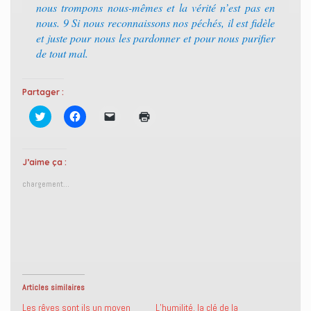
nous trompons nous-mêmes et la vérité n’est pas en
nous. 9 Si nous reconnaissons nos péchés, il est fidèle
et juste pour nous les pardonner et pour nous purifier
de tout mal.
Partager :
C
C
C
C
l
l
l
l
i
i
i
i
q
q
q
q
u
u
u
u
e
e
e
e
J’aime ça :
z
z
r
r
p
p
p
p
chargement…
o
o
o
o
u
u
u
u
r
r
r
r
p
p
e
i
a
a
n
m
r
r
v
p
t
t
o
r
a
a
y
i
g
g
e
m
e
e
r
e
r
r
u
r
s
s
n
(
Articles similaires
u
u
l
o
r
r
i
u
Les rêves sont ils un moyen
L’humilité, la clé de la