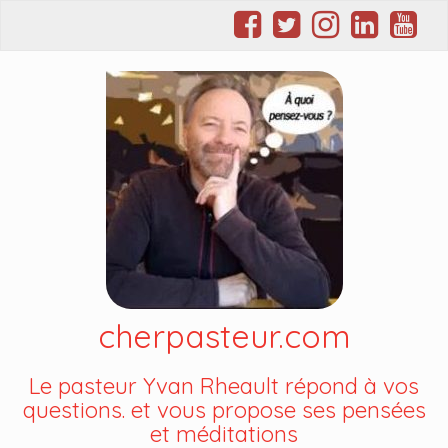
cherpasteur.com
Le pasteur Yvan Rheault répond à vos
questions. et vous propose ses pensées
et méditations