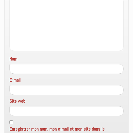
)
e
l
)
l
e
f
e
n
ê
t
r
e
)
Nom
E-mail
Site web
Enregistrer mon nom, mon e-mail et mon site dans le