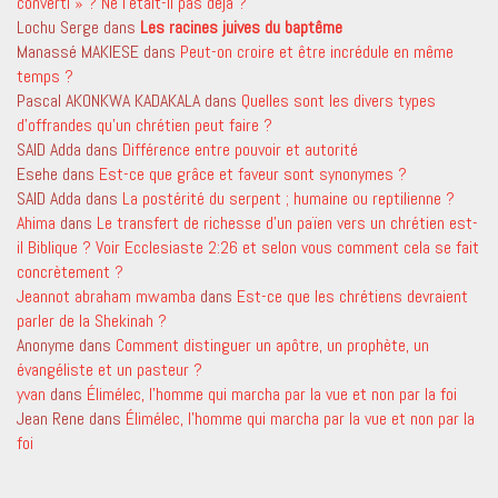
converti » ? Ne l’était-il pas déjà ?
Lochu Serge
dans
Les racines juives du baptême
Manassé MAKIESE
dans
Peut-on croire et être incrédule en même
temps ?
Pascal AKONKWA KADAKALA
dans
Quelles sont les divers types
d’offrandes qu’un chrétien peut faire ?
SAID Adda
dans
Différence entre pouvoir et autorité
Esehe
dans
Est-ce que grâce et faveur sont synonymes ?
SAID Adda
dans
La postérité du serpent ; humaine ou reptilienne ?
Ahima
dans
Le transfert de richesse d’un païen vers un chrétien est-
il Biblique ? Voir Ecclesiaste 2:26 et selon vous comment cela se fait
concrètement ?
Jeannot abraham mwamba
dans
Est-ce que les chrétiens devraient
parler de la Shekinah ?
Anonyme
dans
Comment distinguer un apôtre, un prophète, un
évangéliste et un pasteur ?
yvan
dans
Élimélec, l’homme qui marcha par la vue et non par la foi
Jean Rene
dans
Élimélec, l’homme qui marcha par la vue et non par la
foi