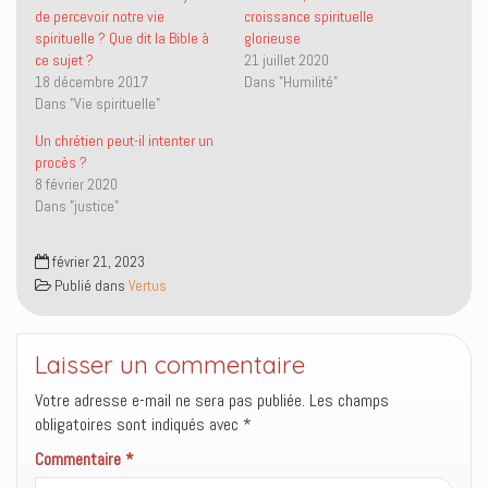
T
F
e
v
de percevoir notre vie
croissance spirituelle
w
a
n
r
i
c
p
e
spirituelle ? Que dit la Bible à
glorieuse
t
e
a
d
ce sujet ?
21 juillet 2020
t
b
r
a
e
o
e
n
18 décembre 2017
Dans "Humilité"
r
o
-
s
Dans "Vie spirituelle"
(
k
m
u
o
(
a
n
u
o
i
e
Un chrétien peut-il intenter un
v
u
l
n
r
v
à
o
procès ?
e
r
u
u
8 février 2020
d
e
n
v
a
d
a
e
Dans "justice"
n
a
m
l
s
n
i
l
u
s
(
e
n
u
o
f
février 21, 2023
e
n
u
e
Publié dans
Vertus
n
e
v
n
o
n
r
ê
u
o
e
t
v
u
d
r
e
v
a
e
l
e
n
)
Laisser un commentaire
l
l
s
e
l
u
Votre adresse e-mail ne sera pas publiée.
Les champs
f
e
n
e
f
e
obligatoires sont indiqués avec
*
n
e
n
ê
n
o
Commentaire
t
*
ê
u
r
t
v
e
r
e