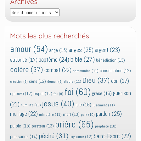
Archives
Archives
Mots les plus recherchés
amour
(54)
anges
(25)
argent
(23)
ange
(15)
bible
(27)
baptême
(24)
autorité
(17)
bénédiction
(13)
colère
(37)
combat
(22)
consecration
(12)
communion
(11)
Dieu
(37)
don
(17)
cène
(12)
diable
(11)
création
(9)
demon
(9)
foi
(60)
guérison
grâce
(16)
epreuve
(12)
esprit
(12)
feu
(9)
jesus
(40)
(21)
joie
(16)
jugement
(11)
humilité
(10)
pardon
(25)
mariage
(22)
mort
(13)
ministère
(11)
paix
(10)
prière
(65)
parole
(15)
pasteur
(13)
prophete
(10)
péché
(31)
Saint-Esprit
(22)
puissance
(14)
royaume
(12)