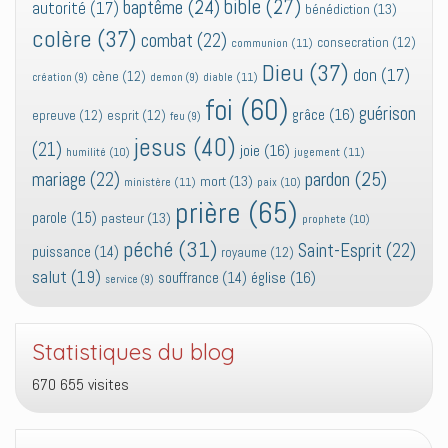
bible
(27)
baptême
(24)
autorité
(17)
bénédiction
(13)
colère
(37)
combat
(22)
consecration
(12)
communion
(11)
Dieu
(37)
don
(17)
cène
(12)
diable
(11)
création
(9)
demon
(9)
foi
(60)
guérison
grâce
(16)
epreuve
(12)
esprit
(12)
feu
(9)
jesus
(40)
(21)
joie
(16)
jugement
(11)
humilité
(10)
pardon
(25)
mariage
(22)
mort
(13)
ministère
(11)
paix
(10)
prière
(65)
parole
(15)
pasteur
(13)
prophete
(10)
péché
(31)
Saint-Esprit
(22)
puissance
(14)
royaume
(12)
salut
(19)
église
(16)
souffrance
(14)
service
(9)
Statistiques du blog
670 655 visites