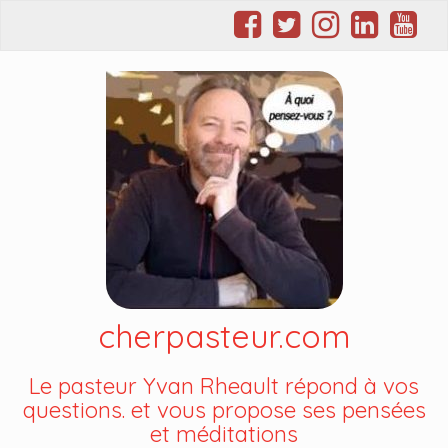
cherpasteur.com
Le pasteur Yvan Rheault répond à vos
questions. et vous propose ses pensées
et méditations