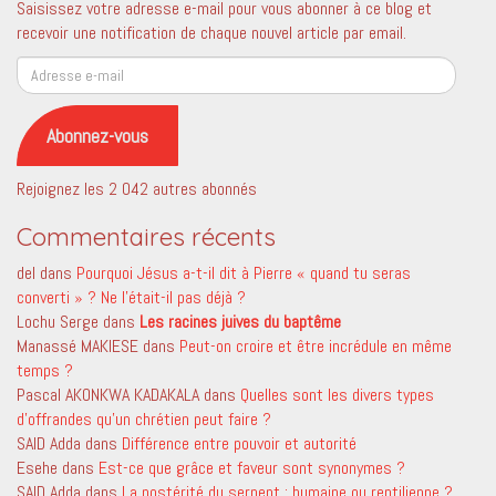
Saisissez votre adresse e-mail pour vous abonner à ce blog et
recevoir une notification de chaque nouvel article par email.
Adresse
e-
mail
Abonnez-vous
Rejoignez les 2 042 autres abonnés
Commentaires récents
del
dans
Pourquoi Jésus a-t-il dit à Pierre « quand tu seras
converti » ? Ne l’était-il pas déjà ?
Lochu Serge
dans
Les racines juives du baptême
Manassé MAKIESE
dans
Peut-on croire et être incrédule en même
temps ?
Pascal AKONKWA KADAKALA
dans
Quelles sont les divers types
d’offrandes qu’un chrétien peut faire ?
SAID Adda
dans
Différence entre pouvoir et autorité
Esehe
dans
Est-ce que grâce et faveur sont synonymes ?
SAID Adda
dans
La postérité du serpent ; humaine ou reptilienne ?