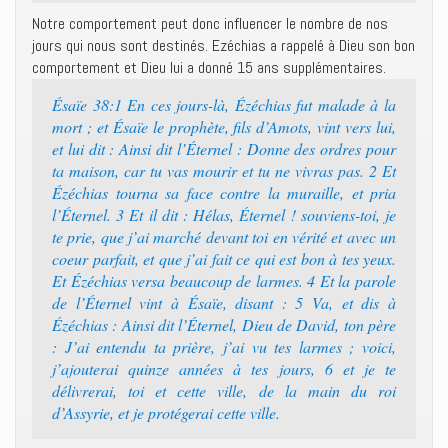
Notre comportement peut donc influencer le nombre de nos
jours qui nous sont destinés. Ezéchias a rappelé à Dieu son bon
comportement et Dieu lui a donné 15 ans supplémentaires.
Ésaïe 38:1 En ces jours-là, Ézéchias fut malade à la
mort ; et Ésaïe le prophète, fils d’Amots, vint vers lui,
et lui dit : Ainsi dit l’Éternel : Donne des ordres pour
ta maison, car tu vas mourir et tu ne vivras pas. 2 Et
Ézéchias tourna sa face contre la muraille, et pria
l’Éternel. 3 Et il dit : Hélas, Éternel ! souviens-toi, je
te prie, que j’ai marché devant toi en vérité et avec un
coeur parfait, et que j’ai fait ce qui est bon à tes yeux.
Et Ézéchias versa beaucoup de larmes. 4 Et la parole
de l’Éternel vint à Ésaïe, disant : 5 Va, et dis à
Ézéchias : Ainsi dit l’Éternel, Dieu de David, ton père
: J’ai entendu ta prière, j’ai vu tes larmes ; voici,
j’ajouterai quinze années à tes jours, 6 et je te
délivrerai, toi et cette ville, de la main du roi
d’Assyrie, et je protégerai cette ville.