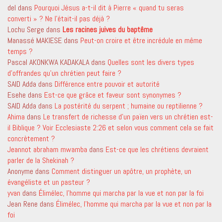
del
dans
Pourquoi Jésus a-t-il dit à Pierre « quand tu seras
converti » ? Ne l’était-il pas déjà ?
Lochu Serge
dans
Les racines juives du baptême
Manassé MAKIESE
dans
Peut-on croire et être incrédule en même
temps ?
Pascal AKONKWA KADAKALA
dans
Quelles sont les divers types
d’offrandes qu’un chrétien peut faire ?
SAID Adda
dans
Différence entre pouvoir et autorité
Esehe
dans
Est-ce que grâce et faveur sont synonymes ?
SAID Adda
dans
La postérité du serpent ; humaine ou reptilienne ?
Ahima
dans
Le transfert de richesse d’un païen vers un chrétien est-
il Biblique ? Voir Ecclesiaste 2:26 et selon vous comment cela se fait
concrètement ?
Jeannot abraham mwamba
dans
Est-ce que les chrétiens devraient
parler de la Shekinah ?
Anonyme
dans
Comment distinguer un apôtre, un prophète, un
évangéliste et un pasteur ?
yvan
dans
Élimélec, l’homme qui marcha par la vue et non par la foi
Jean Rene
dans
Élimélec, l’homme qui marcha par la vue et non par la
foi