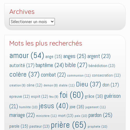
Archives
Archives
Mots les plus recherchés
amour
(54)
anges
(25)
argent
(23)
ange
(15)
bible
(27)
baptême
(24)
autorité
(17)
bénédiction
(13)
colère
(37)
combat
(22)
consecration
(12)
communion
(11)
Dieu
(37)
don
(17)
cène
(12)
diable
(11)
création
(9)
demon
(9)
foi
(60)
guérison
grâce
(16)
epreuve
(12)
esprit
(12)
feu
(9)
jesus
(40)
(21)
joie
(16)
jugement
(11)
humilité
(10)
pardon
(25)
mariage
(22)
mort
(13)
ministère
(11)
paix
(10)
prière
(65)
parole
(15)
pasteur
(13)
prophete
(10)