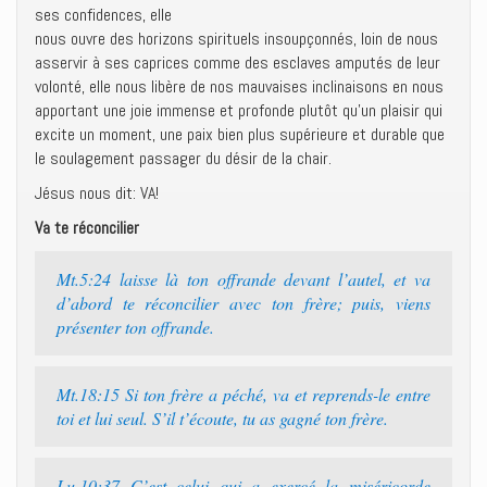
ses confidences, elle
nous ouvre des horizons spirituels insoupçonnés, loin de nous
asservir à ses caprices comme des esclaves amputés de leur
volonté, elle nous libère de nos mauvaises inclinaisons en nous
apportant une joie immense et profonde plutôt qu’un plaisir qui
excite un moment, une paix bien plus supérieure et durable que
le soulagement passager du désir de la chair.
Jésus nous dit: VA!
Va te réconcilier
Mt.5:24 laisse là ton offrande devant l’autel, et va
d’abord te réconcilier avec ton frère; puis, viens
présenter ton offrande.
Mt.18:15 Si ton frère a péché, va et reprends-le entre
toi et lui seul. S’il t’écoute, tu as gagné ton frère.
Lu.10:37 C’est celui qui a exercé la miséricorde