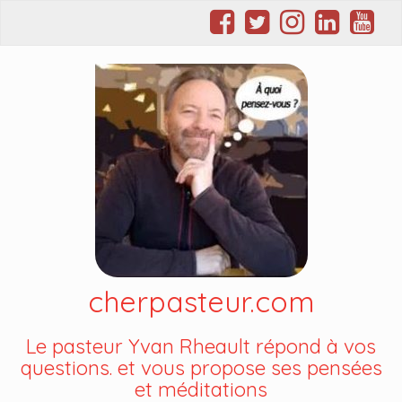
cherpasteur.com
Le pasteur Yvan Rheault répond à vos
questions. et vous propose ses pensées
et méditations