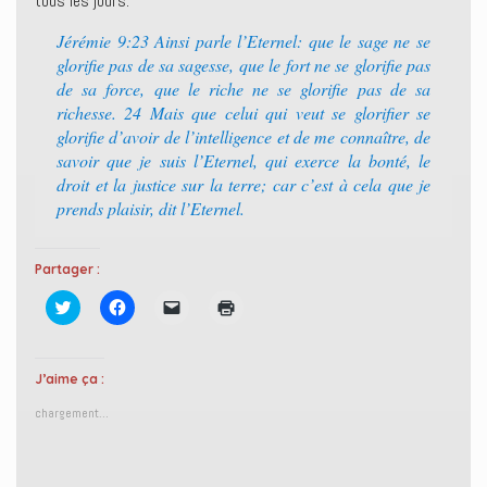
tous les jours.
Jérémie 9:23 Ainsi parle l’Eternel: que le sage ne se
glorifie pas de sa sagesse, que le fort ne se glorifie pas
de sa force, que le riche ne se glorifie pas de sa
richesse. 24 Mais que celui qui veut se glorifier se
glorifie d’avoir de l’intelligence et de me connaître, de
savoir que je suis l’Eternel, qui exerce la bonté, le
droit et la justice sur la terre; car c’est à cela que je
prends plaisir, dit l’Eternel.
Partager :
C
C
C
C
l
l
l
l
i
i
i
i
q
q
q
q
u
u
u
u
e
e
e
e
J’aime ça :
z
z
r
r
p
p
p
p
chargement…
o
o
o
o
u
u
u
u
r
r
r
r
p
p
e
i
a
a
n
m