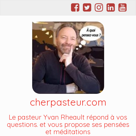
cherpasteur.com
Le pasteur Yvan Rheault répond à vos
questions. et vous propose ses pensées
et méditations