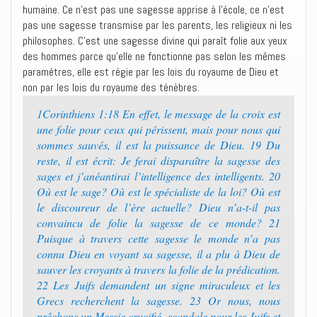
humaine. Ce n’est pas une sagesse apprise à l’école, ce n’est
pas une sagesse transmise par les parents, les religieux ni les
philosophes. C’est une sagesse divine qui paraît folie aux yeux
des hommes parce qu’elle ne fonctionne pas selon les mêmes
paramètres, elle est régie par les lois du royaume de Dieu et
non par les lois du royaume des ténèbres.
1Corinthiens 1:18 En effet, le message de la croix est
une folie pour ceux qui périssent, mais pour nous qui
sommes sauvés, il est la puissance de Dieu. 19 Du
reste, il est écrit: Je ferai disparaître la sagesse des
sages et j’anéantirai l’intelligence des intelligents. 20
Où est le sage? Où est le spécialiste de la loi? Où est
le discoureur de l’ère actuelle? Dieu n’a-t-il pas
convaincu de folie la sagesse de ce monde? 21
Puisque à travers cette sagesse le monde n’a pas
connu Dieu en voyant sa sagesse, il a plu à Dieu de
sauver les croyants à travers la folie de la prédication.
22 Les Juifs demandent un signe miraculeux et les
Grecs recherchent la sagesse. 23 Or nous, nous
prêchons un Messie crucifié, scandale pour les Juifs et