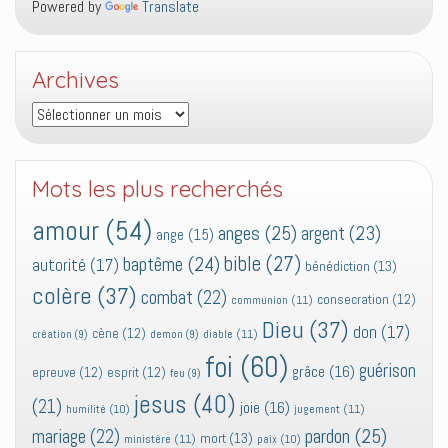
Powered by
Translate
Archives
Archives
Mots les plus recherchés
amour
(54)
anges
(25)
argent
(23)
ange
(15)
bible
(27)
baptême
(24)
autorité
(17)
bénédiction
(13)
colère
(37)
combat
(22)
consecration
(12)
communion
(11)
Dieu
(37)
don
(17)
cène
(12)
diable
(11)
création
(9)
demon
(9)
foi
(60)
guérison
grâce
(16)
epreuve
(12)
esprit
(12)
feu
(9)
jesus
(40)
(21)
joie
(16)
jugement
(11)
humilité
(10)
pardon
(25)
mariage
(22)
mort
(13)
ministère
(11)
paix
(10)