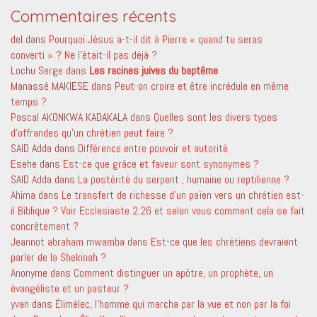
Commentaires récents
del
dans
Pourquoi Jésus a-t-il dit à Pierre « quand tu seras
converti » ? Ne l’était-il pas déjà ?
Lochu Serge
dans
Les racines juives du baptême
Manassé MAKIESE
dans
Peut-on croire et être incrédule en même
temps ?
Pascal AKONKWA KADAKALA
dans
Quelles sont les divers types
d’offrandes qu’un chrétien peut faire ?
SAID Adda
dans
Différence entre pouvoir et autorité
Esehe
dans
Est-ce que grâce et faveur sont synonymes ?
SAID Adda
dans
La postérité du serpent ; humaine ou reptilienne ?
Ahima
dans
Le transfert de richesse d’un païen vers un chrétien est-
il Biblique ? Voir Ecclesiaste 2:26 et selon vous comment cela se fait
concrètement ?
Jeannot abraham mwamba
dans
Est-ce que les chrétiens devraient
parler de la Shekinah ?
Anonyme
dans
Comment distinguer un apôtre, un prophète, un
évangéliste et un pasteur ?
yvan
dans
Élimélec, l’homme qui marcha par la vue et non par la foi