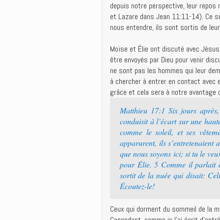
depuis notre perspective, leur repos
et Lazare dans Jean 11:11-14). Ce so
nous entendre, ils sont sortis de leur
Moïse et Élie ont discuté avec Jésus
être envoyés par Dieu pour venir discu
ne sont pas les hommes qui leur dem
à chercher à entrer en contact avec e
grâce et cela sera à notre avantage d’
Matthieu 17:1 Six jours après, 
conduisit à l’écart sur une haut
comme le soleil, et ses vêtem
apparurent, ils s’entretenaient a
que nous soyons ici; si tu le veu
pour Élie. 5 Comme il parlait 
sortit de la nuée qui disait: Ce
Écoutez-le!
Ceux qui dorment du sommeil de la 
Cependant, comme je l’ai écrit d’entré