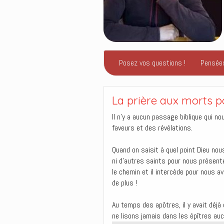
Posez vos questions !
Pensée
La prière aux morts p
Il n’y a aucun passage biblique qui n
faveurs et des révélations.
Quand on saisit à quel point Dieu nou
ni d’autres saints pour nous présente
le chemin et il intercède pour nous av
de plus !
Au temps des apôtres, il y avait déj
ne lisons jamais dans les épîtres auc