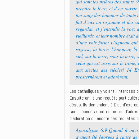
qui sont les prières des saints.
prendre le livre, et d’en ouvrir
ton sang des hommes de toute tri
fait d’eux un royaume et des sac
regardai, et j’entendis la voix
vieillards, et leur nombre était 
d’une voix forte: L’agneau qui 
sagesse, la force, l’honneur, la
ciel, sur la terre, sous la terre,
celui qui est assis sur le trône,
aux siècles des siècles! 14 Et
prosternèrent et adorèrent.
Les catholiques y voient l’intercessi
Ensuite on lit une requête particulièr
Jésus. Ils demandent à Dieu d’exerce
sont décédés sont en msure d’adresse
d’adoration ou encore des requêtes p
Apocalypse 6:9 Quand il ouvrit
avaient été égorgés à cause de 