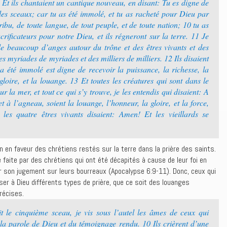
 9 Et ils chantaient un cantique nouveau, en disant: Tu es digne de
 les sceaux; car tu as été immolé, et tu as racheté pour Dieu par
bu, de toute langue, de tout peuple, et de toute nation; 10 tu as
rificateurs pour notre Dieu, et ils régneront sur la terre. 11 Je
 de beaucoup d’anges autour du trône et des êtres vivants et des
des myriades de myriades et des milliers de milliers. 12 Ils disaient
a été immolé est digne de recevoir la puissance, la richesse, la
 gloire, et la louange. 13 Et toutes les créatures qui sont dans le
 sur la mer, et tout ce qui s’y trouve, je les entendis qui disaient: A
 et à l’agneau, soient la louange, l’honneur, la gloire, et la force,
 les quatre êtres vivants disaient: Amen! Et les vieillards se
on en faveur des chrétiens restés sur la terre dans la prière des saints.
e faite par des chrétiens qui ont été décapités à cause de leur foi en
r son jugement sur leurs bourreaux (Apocalypse 6:9-11). Donc, ceux qui
r à Dieu différents types de prière, que ce soit des louanges
récises.
 le cinquième sceau, je vis sous l’autel les âmes de ceux qui
la parole de Dieu et du témoignage rendu. 10 Ils crièrent d’une