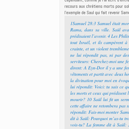
recours aux chrétiens morts pour soll
l’exemple de Saul qui fait revenir Sam
1Samuel 28:3 Samuel était mort; t
Rama, dans sa ville. Saül ava
prédisaient l’avenir. 4 Les Phil
tout Israël, et ils campèrent 
crainte, et un violent trembleme
ne lui répondit pas, ni par des
serviteurs: Cherchez-moi une fem
dirent: A Eyn-Dor il y a une fe
vêtements et partit avec deux ho
la divination pour moi en évoqu
lui répondit: Voici: tu sais ce 
les morts et ceux qui prédisent
mourir? 10 Saül lui fit un serm
cette affaire ne retombera pas s
répondit: Fais-moi monter Samu
dit à Saül: Pourquoi m’as-tu tr
vois-tu? La femme dit à Saül: J