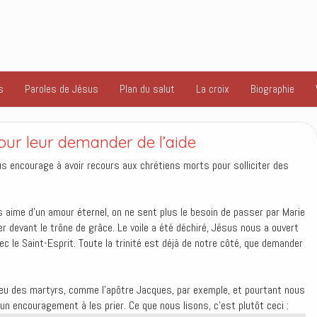
s
Paroles de Jésus
Plan du salut
La croix
Biographie
our leur demander de l’aide
ous encourage à avoir recours aux chrétiens morts pour solliciter des
s aime d’un amour éternel, on ne sent plus le besoin de passer par Marie
r devant le trône de grâce. Le voile a été déchiré, Jésus nous a ouvert
ec le Saint-Esprit. Toute la trinité est déjà de notre côté, que demander
à eu des martyrs, comme l’apôtre Jacques, par exemple, et pourtant nous
un encouragement à les prier. Ce que nous lisons, c’est plutôt ceci :