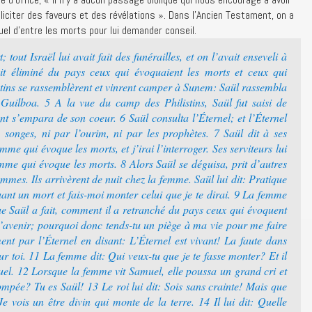
iciter des faveurs et des révélations ». Dans l’Ancien Testament, on a
uel d’entre les morts pour lui demander conseil.
out Israël lui avait fait des funérailles, et on l’avait enseveli à
it éliminé du pays ceux qui évoquaient les morts et ceux qui
istins se rassemblèrent et vinrent camper à Sunem: Saül rassembla
à Guilboa. 5 A la vue du camp des Philistins, Saül fut saisi de
nt s’empara de son coeur. 6 Saül consulta l’Éternel; et l’Éternel
 songes, ni par l’ourim, ni par les prophètes. 7 Saül dit à ses
me qui évoque les morts, et j’irai l’interroger. Ses serviteurs lui
mme qui évoque les morts. 8 Alors Saül se déguisa, prit d’autres
mmes. Ils arrivèrent de nuit chez la femme. Saül lui dit: Pratique
ant un mort et fais-moi monter celui que je te dirai. 9 La femme
que Saül a fait, comment il a retranché du pays ceux qui évoquent
 l’avenir; pourquoi donc tends-tu un piège à ma vie pour me faire
ent par l’Éternel en disant: L’Éternel est vivant! La faute dans
ur toi. 11 La femme dit: Qui veux-tu que je te fasse monter? Et il
el. 12 Lorsque la femme vit Samuel, elle poussa un grand cri et
ompée? Tu es Saül! 13 Le roi lui dit: Sois sans crainte! Mais que
e vois un être divin qui monte de la terre. 14 Il lui dit: Quelle