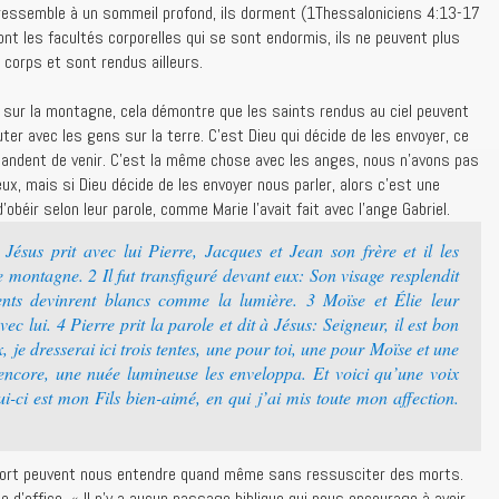
 ressemble à un sommeil profond, ils dorment (1Thessaloniciens 4:13-17
nt les facultés corporelles qui se sont endormis, ils ne peuvent plus
 corps et sont rendus ailleurs.
 sur la montagne, cela démontre que les saints rendus au ciel peuvent
ter avec les gens sur la terre. C’est Dieu qui décide de les envoyer, ce
andent de venir. C’est la même chose avec les anges, nous n’avons pas
ux, mais si Dieu décide de les envoyer nous parler, alors c’est une
obéir selon leur parole, comme Marie l’avait fait avec l’ange Gabriel.
Jésus prit avec lui Pierre, Jacques et Jean son frère et il les
e montagne. 2 Il fut transfiguré devant eux: Son visage resplendit
ents devinrent blancs comme la lumière. 3 Moïse et Élie leur
vec lui. 4 Pierre prit la parole et dit à Jésus: Seigneur, il est bon
x, je dresserai ici trois tentes, une pour toi, une pour Moïse et une
encore, une nuée lumineuse les enveloppa. Et voici qu’une voix
lui-ci est mon Fils bien-aimé, en qui j’ai mis toute mon affection.
mort peuvent nous entendre quand même sans ressusciter des morts.
e d’office, « Il n’y a aucun passage biblique qui nous encourage à avoir