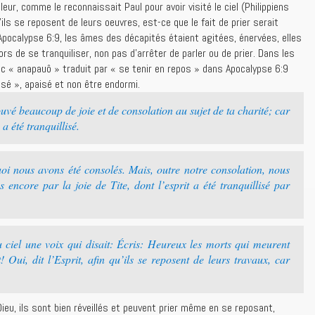
eur, comme le reconnaissait Paul pour avoir visité le ciel (Philippiens
ils se reposent de leurs oeuvres, est-ce que le fait de prier serait
Apocalypse 6:9, les âmes des décapités étaient agitées, énervées, elles
alors de se tranquiliser, non pas d’arrêter de parler ou de prier. Dans les
c « anapauô » traduit par « se tenir en repos » dans Apocalypse 6:9
lisé », apaisé et non être endormi.
ouvé beaucoup de joie et de consolation au sujet de ta charité; car
 a été tranquillisé.
oi nous avons été consolés. Mais, outre notre consolation, nous
 encore par la joie de Tite, dont l’esprit a été tranquillisé par
 ciel une voix qui disait: Écris: Heureux les morts qui meurent
 Oui, dit l’Esprit, afin qu’ils se reposent de leurs travaux, car
ieu, ils sont bien réveillés et peuvent prier même en se reposant,