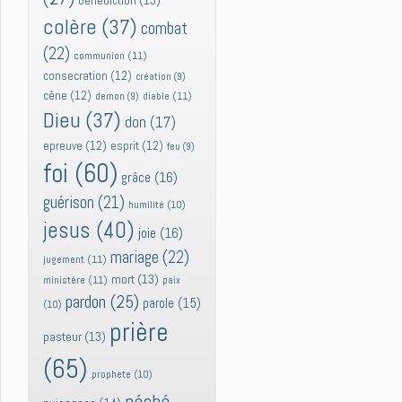
bénédiction
(13)
colère
(37)
combat
(22)
communion
(11)
consecration
(12)
création
(9)
cène
(12)
diable
(11)
demon
(9)
Dieu
(37)
don
(17)
epreuve
(12)
esprit
(12)
feu
(9)
foi
(60)
grâce
(16)
guérison
(21)
humilité
(10)
jesus
(40)
joie
(16)
mariage
(22)
jugement
(11)
mort
(13)
ministère
(11)
paix
pardon
(25)
parole
(15)
(10)
prière
pasteur
(13)
(65)
prophete
(10)
péché