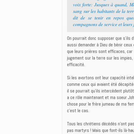
voix forte: Jusques à quand, Maî
sang sur les habitants de la ter
dit de se tenir en repos que
compagnons de service et leurs 
On pourrait donc supposer que s’ils de
aussi demander à Dieu de bénir ceux q
que leurs prières sont efficaces, car 
jugement sur la terre sur les impies,
efficacité.
Si les avortons ont leur capacité inte
comme ceux qui avaient été décapités
il se pourrait qu’ils intercèdent plu
a ce rôle maintenant et ma soeur Jo
chose pour le frère jumeau de ma femm
c’est le cas.
Tous les chrétiens décédés n’ont pa
pas martyrs ! Mais que font-ils là-hau