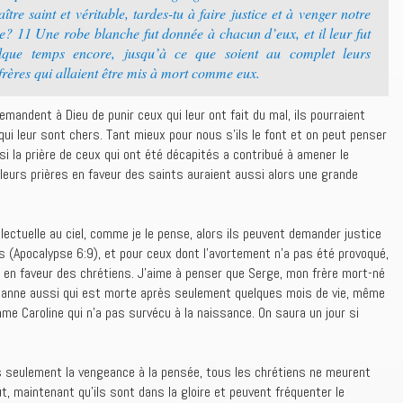
tre saint et véritable, tardes-tu à faire justice et à venger notre
re? 11 Une robe blanche fut donnée à chacun d’eux, et il leur fut
lque temps encore, jusqu’à ce que soient au complet leurs
frères qui allaient être mis à mort comme eux.
mandent à Dieu de punir ceux qui leur ont fait du mal, ils pourraient
ui leur sont chers. Tant mieux pour nous s’ils le font et on peut penser
si la prière de ceux qui ont été décapités a contribué à amener le
 leurs prières en faveur des saints auraient aussi alors une grande
llectuelle au ciel, comme je le pense, alors ils peuvent demander justice
 (Apocalypse 6:9), et pour ceux dont l’avortement n’a pas été provoqué,
tôt en faveur des chrétiens. J’aime à penser que Serge, mon frère mort-né
hanne aussi qui est morte après seulement quelques mois de vie, même
e Caroline qui n’a pas survécu à la naissance. On saura un jour si
s seulement la vengeance à la pensée, tous les chrétiens ne meurent
t, maintenant qu’ils sont dans la gloire et peuvent fréquenter le