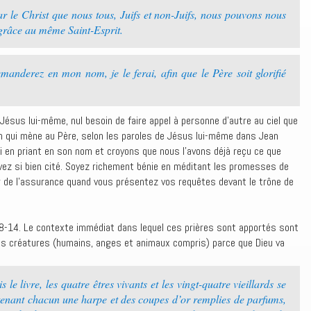
ar le Christ que nous tous, Juifs et non-Juifs, nous pouvons nous
 grâce au même Saint-Esprit.
anderez en mon nom, je le ferai, afin que le Père soit glorifié
ésus lui-même, nul besoin de faire appel à personne d’autre au ciel que
min qui mène au Père, selon les paroles de Jésus lui-même dans Jean
i en priant en son nom et croyons que nous l’avons déjà reçu ce que
z si bien cité. Soyez richement bénie en méditant les promesses de
ir de l’assurance quand vous présentez vos requêtes devant le trône de
-14. Le contexte immédiat dans lequel ces prières sont apportés sont
 les créatures (humains, anges et animaux compris) parce que Dieu va
le livre, les quatre êtres vivants et les vingt-quatre vieillards se
tenant chacun une harpe et des coupes d’or remplies de parfums,