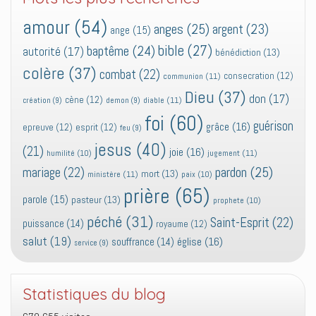
amour
(54)
anges
(25)
argent
(23)
ange
(15)
bible
(27)
baptême
(24)
autorité
(17)
bénédiction
(13)
colère
(37)
combat
(22)
consecration
(12)
communion
(11)
Dieu
(37)
don
(17)
cène
(12)
diable
(11)
création
(9)
demon
(9)
foi
(60)
guérison
grâce
(16)
epreuve
(12)
esprit
(12)
feu
(9)
jesus
(40)
(21)
joie
(16)
jugement
(11)
humilité
(10)
pardon
(25)
mariage
(22)
mort
(13)
ministère
(11)
paix
(10)
prière
(65)
parole
(15)
pasteur
(13)
prophete
(10)
péché
(31)
Saint-Esprit
(22)
puissance
(14)
royaume
(12)
salut
(19)
église
(16)
souffrance
(14)
service
(9)
Statistiques du blog