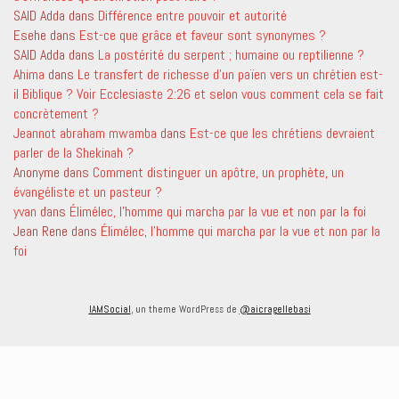
SAID Adda
dans
Différence entre pouvoir et autorité
Esehe
dans
Est-ce que grâce et faveur sont synonymes ?
SAID Adda
dans
La postérité du serpent ; humaine ou reptilienne ?
Ahima
dans
Le transfert de richesse d’un païen vers un chrétien est-
il Biblique ? Voir Ecclesiaste 2:26 et selon vous comment cela se fait
concrètement ?
Jeannot abraham mwamba
dans
Est-ce que les chrétiens devraient
parler de la Shekinah ?
Anonyme
dans
Comment distinguer un apôtre, un prophète, un
évangéliste et un pasteur ?
yvan
dans
Élimélec, l’homme qui marcha par la vue et non par la foi
Jean Rene
dans
Élimélec, l’homme qui marcha par la vue et non par la
foi
IAMSocial
, un theme WordPress de
@aicragellebasi