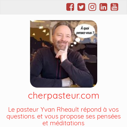
cherpasteur.com
Le pasteur Yvan Rheault répond à vos
questions. et vous propose ses pensées
et méditations