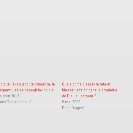
’orgueil évacue toute prudence, le
Que signifie blesser la tête et
erpent rusé se pensait invincible
blesser le talon dans la prophétie
4 août 2018
de Dieu au serpent ?
ans "Vie spirituelle"
9 mai 2018
Dans "Anges"