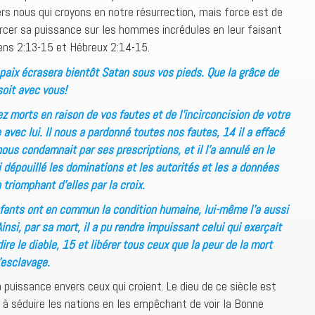
ers nous qui croyons en notre résurrection, mais force est de
ercer sa puissance sur les hommes incrédules en leur faisant
iens 2:13-15 et Hébreux 2:14-15.
paix écrasera bientôt Satan sous vos pieds. Que la grâce de
soit avec vous!
z morts en raison de vos fautes et de l’incirconcision de votre
e avec lui. Il nous a pardonné toutes nos fautes, 14 il a effacé
nous condamnait par ses prescriptions, et il l’a annulé en le
si dépouillé les dominations et les autorités et les a données
triomphant d’elles par la croix.
ants ont en commun la condition humaine, lui-même l’a aussi
insi, par sa mort, il a pu rendre impuissant celui qui exerçait
dire le diable, 15 et libérer tous ceux que la peur de la mort
l’esclavage.
 puissance envers ceux qui croient. Le dieu de ce siècle est
e à séduire les nations en les empêchant de voir la Bonne