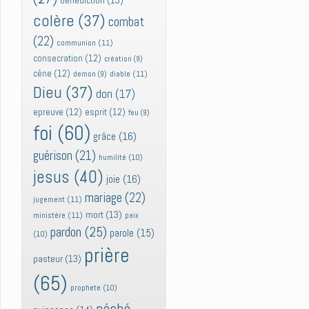
bénédiction
(13)
colère
(37)
combat
(22)
communion
(11)
consecration
(12)
création
(9)
cène
(12)
diable
(11)
demon
(9)
Dieu
(37)
don
(17)
epreuve
(12)
esprit
(12)
feu
(9)
foi
(60)
grâce
(16)
guérison
(21)
humilité
(10)
jesus
(40)
joie
(16)
mariage
(22)
jugement
(11)
mort
(13)
ministère
(11)
paix
pardon
(25)
parole
(15)
(10)
prière
pasteur
(13)
(65)
prophete
(10)
péché