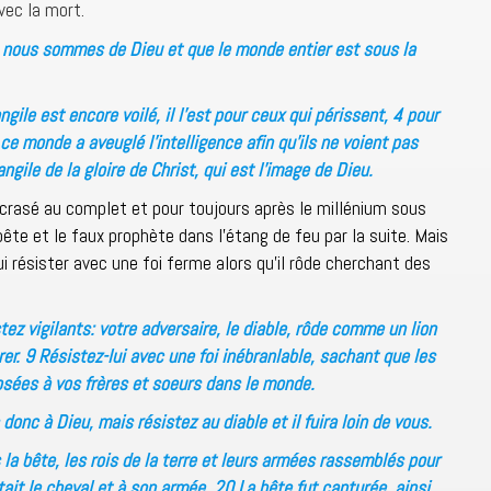
vec la mort.
nous sommes de Dieu et que le monde entier est sous la
gile est encore voilé, il l’est pour ceux qui périssent, 4 pour
 ce monde a aveuglé l’intelligence afin qu’ils ne voient pas
vangile de la gloire de Christ, qui est l’image de Dieu.
écrasé au complet et pour toujours après le millénium sous
a bête et le faux prophète dans l’étang de feu par la suite. Mais
 résister avec une foi ferme alors qu’il rôde cherchant des
ez vigilants: votre adversaire, le diable, rôde comme un lion
er. 9 Résistez-lui avec une foi inébranlable, sachant que les
ées à vos frères et soeurs dans le monde.
nc à Dieu, mais résistez au diable et il fuira loin de vous.
 la bête, les rois de la terre et leurs armées rassemblés pour
ntait le cheval et à son armée. 20 La bête fut capturée, ainsi