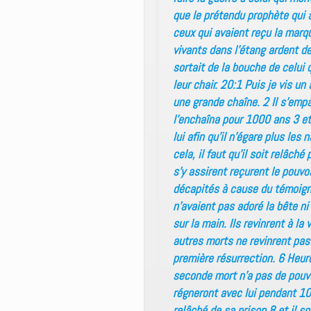
que le prétendu prophète qui 
ceux qui avaient reçu la marq
vivants dans l’étang ardent de
sortait de la bouche de celui 
leur chair. 20:1 Puis je vis un
une grande chaîne. 2 Il s’empa
l’enchaîna pour 1000 ans 3 et 
lui afin qu’il n’égare plus le
cela, il faut qu’il soit relâch
s’y assirent reçurent le pouvoi
décapités à cause du témoigna
n’avaient pas adoré la bête ni
sur la main. Ils revinrent à l
autres morts ne revinrent pas
première résurrection. 6 Heure
seconde mort n’a pas de pouvoi
régneront avec lui pendant 1
relâché de sa prison 8 et il so