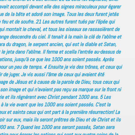
avait accompli devant elle des signes miraculeux pour égarer
ue de la bête et adoré son image. Tous les deux furent jetés
 feu et de soufre. 21 Les autres furent tués par l’épée qui
qui montait le cheval, et tous les oiseaux se rassasièrent de
 ange descendre du ciel. Il tenait à la main la clé de l’abîme et
ra du dragon, le serpent ancien, qui est le diable et Satan,
le jeta dans l’abîme. Il ferma et scella l’entrée au-dessus de
s nations, jusqu’à ce que les 1000 ans soient passés. Après
é pour un peu de temps. 4 Ensuite je vis des trônes, et ceux qui
r de juger. Je vis aussi l’âme de ceux qui avaient été
ge de Jésus et à cause de la parole de Dieu, tous ceux qui
 son image et qui n’avaient pas reçu sa marque sur le front ni
a vie et ils régnèrent avec Christ pendant 1000 ans. 5 Les
 à la vie avant que les 1000 ans soient passés. C’est la
ux et saints ceux qui ont part à la première résurrection! La
r sur eux, mais ils seront prêtres de Dieu et de Christ et ils
000 ans. 7 Quand les 1000 ans seront passés, Satan sera
rtira pour égarer les nations qui sont aux quatre coins de la