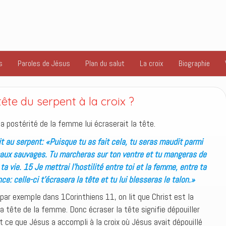
s
Paroles de Jésus
Plan du salut
La croix
Biographie
tête du serpent à la croix ?
la postérité de la femme lui écraserait la tête.
t au serpent: «Puisque tu as fait cela, tu seras maudit parmi
imaux sauvages. Tu marcheras sur ton ventre et tu mangeras de
ta vie. 15 Je mettrai l’hostilité entre toi et la femme, entre ta
 celle-ci t’écrasera la tête et tu lui blesseras le talon.»
 par exemple dans 1Corinthiens 11, on lit que Christ est la
 tête de la femme. Donc écraser la tête signifie dépouiller
st ce que Jésus a accompli à la croix où Jésus avait dépouillé