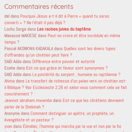
Commentaires récents
del
dans
Pourquoi Jésus a-t-il dit à Pierre « quand tu seras
converti » ? Ne l’était-il pas déjà ?
Lochu Serge
dans
Les racines juives du baptême
Manassé MAKIESE
dans
Peut-on croire et être incrédule en même
temps ?
Pascal AKONKWA KADAKALA
dans
Quelles sont les divers types
d’offrandes qu’un chrétien peut faire ?
SAID Adda
dans
Différence entre pouvoir et autorité
Esehe
dans
Est-ce que grâce et faveur sont synonymes ?
SAID Adda
dans
La postérité du serpent ; humaine ou reptilienne ?
Ahima
dans
Le transfert de richesse d’un païen vers un chrétien est-
il Biblique ? Voir Ecclesiaste 2:26 et selon vous comment cela se fait
concrètement ?
Jeannot abraham mwamba
dans
Est-ce que les chrétiens devraient
parler de la Shekinah ?
Anonyme
dans
Comment distinguer un apôtre, un prophète, un
évangéliste et un pasteur ?
yvan
dans
Élimélec, l’homme qui marcha par la vue et non par la foi