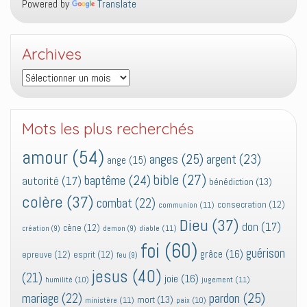
Powered by
Translate
Archives
Archives
Mots les plus recherchés
amour
(54)
anges
(25)
argent
(23)
ange
(15)
bible
(27)
baptême
(24)
autorité
(17)
bénédiction
(13)
colère
(37)
combat
(22)
consecration
(12)
communion
(11)
Dieu
(37)
don
(17)
cène
(12)
diable
(11)
création
(9)
demon
(9)
foi
(60)
guérison
grâce
(16)
epreuve
(12)
esprit
(12)
feu
(9)
jesus
(40)
(21)
joie
(16)
jugement
(11)
humilité
(10)
pardon
(25)
mariage
(22)
mort
(13)
ministère
(11)
paix
(10)