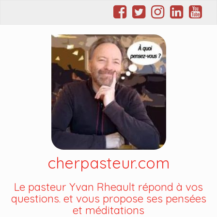
cherpasteur.com
Le pasteur Yvan Rheault répond à vos
questions. et vous propose ses pensées
et méditations