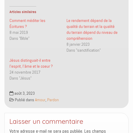
e
e
r
e
r
r
u
r
s
s
n
(
Articles similaires
u
u
l
o
r
r
i
u
Comment méditer les
Le rendement dépend de la
T
F
e
v
Écritures ?
qualité du terrain et la qualité
w
a
n
r
i
c
p
e
8 mai 2019
du terrain dépend du niveau de
t
e
a
d
Dans "Bible"
compréhension
t
b
r
a
e
o
e
n
8 janvier 2023
r
o
-
s
(
k
m
u
Dans "sanctification"
o
(
a
n
u
o
i
e
Jésus distinguait-il entre
v
u
l
n
r
v
à
o
l’esprit, l’âme et le coeur ?
e
r
u
u
24 novembre 2017
d
e
n
v
a
d
a
e
Dans "Jésus"
n
a
m
l
s
n
i
l
u
s
(
e
n
u
o
f
août 3, 2023
e
n
u
e
Publié dans
Amour
,
Pardon
n
e
v
n
o
n
r
ê
u
o
e
t
v
u
d
r
e
v
a
e
l
e
n
)
Laisser un commentaire
l
l
s
e
l
u
Votre adresse e-mail ne sera pas publiée.
Les champs
f
e
n