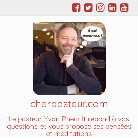
cherpasteur.com
Le pasteur Yvan Rheault répond à vos
questions. et vous propose ses pensées
et méditations