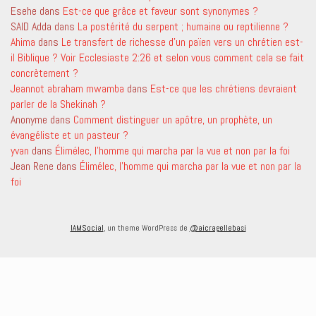
Esehe
dans
Est-ce que grâce et faveur sont synonymes ?
SAID Adda
dans
La postérité du serpent ; humaine ou reptilienne ?
Ahima
dans
Le transfert de richesse d’un païen vers un chrétien est-
il Biblique ? Voir Ecclesiaste 2:26 et selon vous comment cela se fait
concrètement ?
Jeannot abraham mwamba
dans
Est-ce que les chrétiens devraient
parler de la Shekinah ?
Anonyme
dans
Comment distinguer un apôtre, un prophète, un
évangéliste et un pasteur ?
yvan
dans
Élimélec, l’homme qui marcha par la vue et non par la foi
Jean Rene
dans
Élimélec, l’homme qui marcha par la vue et non par la
foi
IAMSocial
, un theme WordPress de
@aicragellebasi