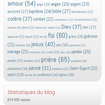
amour
(54)
anges
(25)
argent
(23)
ange
(15)
bible
(27)
baptême
(24)
autorité
(17)
bénédiction
(13)
colère
(37)
combat
(22)
consecration
(12)
communion
(11)
Dieu
(37)
don
(17)
cène
(12)
diable
(11)
création
(9)
demon
(9)
foi
(60)
guérison
grâce
(16)
epreuve
(12)
esprit
(12)
feu
(9)
jesus
(40)
(21)
joie
(16)
jugement
(11)
humilité
(10)
pardon
(25)
mariage
(22)
mort
(13)
ministère
(11)
paix
(10)
prière
(65)
parole
(15)
pasteur
(13)
prophete
(10)
péché
(31)
Saint-Esprit
(22)
puissance
(14)
royaume
(12)
salut
(19)
église
(16)
souffrance
(14)
service
(9)
Statistiques du blog
670 655 visites