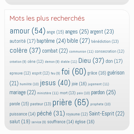
Mots les plus recherchés
amour
(54)
anges
(25)
argent
(23)
ange
(15)
bible
(27)
baptême
(24)
autorité
(17)
bénédiction
(13)
colère
(37)
combat
(22)
consecration
(12)
communion
(11)
Dieu
(37)
don
(17)
cène
(12)
diable
(11)
création
(9)
demon
(9)
foi
(60)
guérison
grâce
(16)
epreuve
(12)
esprit
(12)
feu
(9)
jesus
(40)
(21)
joie
(16)
jugement
(11)
humilité
(10)
pardon
(25)
mariage
(22)
mort
(13)
ministère
(11)
paix
(10)
prière
(65)
parole
(15)
pasteur
(13)
prophete
(10)
péché
(31)
Saint-Esprit
(22)
puissance
(14)
royaume
(12)
salut
(19)
église
(16)
souffrance
(14)
service
(9)