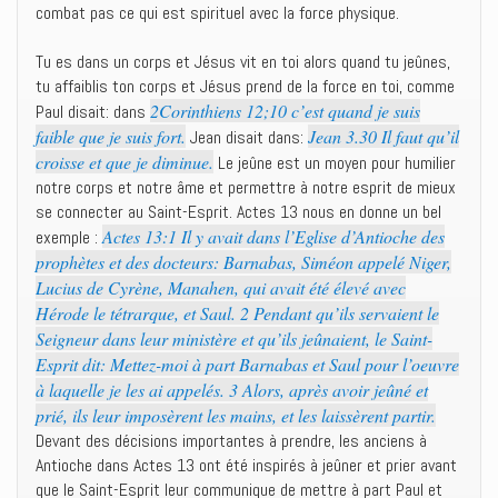
combat pas ce qui est spirituel avec la force physique.
Tu es dans un corps et Jésus vit en toi alors quand tu jeûnes,
tu affaiblis ton corps et Jésus prend de la force en toi, comme
2Corinthiens 12;10 c’est quand je suis
Paul disait: dans
faible que je suis fort.
Jean 3.30 Il faut qu’il
Jean disait dans:
croisse et que je diminue.
Le jeûne est un moyen pour humilier
notre corps et notre âme et permettre à notre esprit de mieux
se connecter au Saint-Esprit. Actes 13 nous en donne un bel
Actes 13:1 Il y avait dans l’Eglise d’Antioche des
exemple :
prophètes et des docteurs: Barnabas, Siméon appelé Niger,
Lucius de Cyrène, Manahen, qui avait été élevé avec
Hérode le tétrarque, et Saul. 2 Pendant qu’ils servaient le
Seigneur dans leur ministère et qu’ils jeûnaient, le Saint-
Esprit dit: Mettez-moi à part Barnabas et Saul pour l’oeuvre
à laquelle je les ai appelés. 3 Alors, après avoir jeûné et
prié, ils leur imposèrent les mains, et les laissèrent partir.
Devant des décisions importantes à prendre, les anciens à
Antioche dans Actes 13 ont été inspirés à jeûner et prier avant
que le Saint-Esprit leur communique de mettre à part Paul et