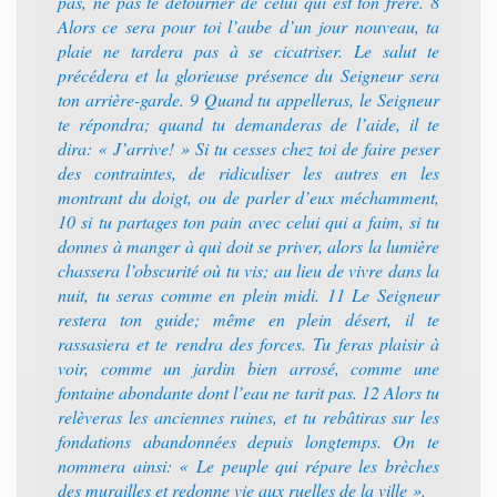
pas, ne pas te détourner de celui qui est ton frère. 8
Alors ce sera pour toi l’aube d’un jour nouveau, ta
plaie ne tardera pas à se cicatriser. Le salut te
précédera et la glorieuse présence du Seigneur sera
ton arrière-garde. 9 Quand tu appelleras, le Seigneur
te répondra; quand tu demanderas de l’aide, il te
dira: « J’arrive! » Si tu cesses chez toi de faire peser
des contraintes, de ridiculiser les autres en les
montrant du doigt, ou de parler d’eux méchamment,
10 si tu partages ton pain avec celui qui a faim, si tu
donnes à manger à qui doit se priver, alors la lumière
chassera l’obscurité où tu vis; au lieu de vivre dans la
nuit, tu seras comme en plein midi. 11 Le Seigneur
restera ton guide; même en plein désert, il te
rassasiera et te rendra des forces. Tu feras plaisir à
voir, comme un jardin bien arrosé, comme une
fontaine abondante dont l’eau ne tarit pas. 12 Alors tu
relèveras les anciennes ruines, et tu rebâtiras sur les
fondations abandonnées depuis longtemps. On te
nommera ainsi: « Le peuple qui répare les brèches
des murailles et redonne vie aux ruelles de la ville ».