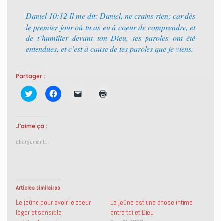
Daniel 10:12 Il me dit: Daniel, ne crains rien; car dès
le premier jour où tu as eu à coeur de comprendre, et
de t’humilier devant ton Dieu, tes paroles ont été
entendues, et c’est à cause de tes paroles que je viens.
Partager :
C
C
C
C
l
l
l
l
i
i
i
i
q
q
q
q
u
u
u
u
e
e
e
e
J’aime ça :
z
z
r
r
p
p
p
p
chargement…
o
o
o
o
u
u
u
u
r
r
r
r
p
p
e
i
a
a
n
m
r
r
v
p
t
t
o
r
Articles similaires
a
a
y
i
g
g
e
m
e
e
r
e
Le jeûne pour avoir le coeur
Le jeûne est une chose intime
r
r
u
r
léger et sensible
entre toi et Dieu
s
s
n
(
u
u
l
o