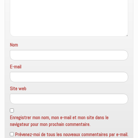
r
t
v
e
r
e
)
e
l
)
l
e
f
e
n
ê
t
r
Nom
e
)
E-mail
Site web
Enregistrer mon nom, mon e-mail et mon site dans le
navigateur pour mon prochain commentaire.
Prévenez-moi de tous les nouveaux commentaires par e-mail.