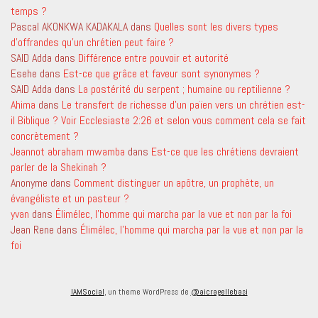
temps ?
Pascal AKONKWA KADAKALA
dans
Quelles sont les divers types
d’offrandes qu’un chrétien peut faire ?
SAID Adda
dans
Différence entre pouvoir et autorité
Esehe
dans
Est-ce que grâce et faveur sont synonymes ?
SAID Adda
dans
La postérité du serpent ; humaine ou reptilienne ?
Ahima
dans
Le transfert de richesse d’un païen vers un chrétien est-
il Biblique ? Voir Ecclesiaste 2:26 et selon vous comment cela se fait
concrètement ?
Jeannot abraham mwamba
dans
Est-ce que les chrétiens devraient
parler de la Shekinah ?
Anonyme
dans
Comment distinguer un apôtre, un prophète, un
évangéliste et un pasteur ?
yvan
dans
Élimélec, l’homme qui marcha par la vue et non par la foi
Jean Rene
dans
Élimélec, l’homme qui marcha par la vue et non par la
foi
IAMSocial
, un theme WordPress de
@aicragellebasi