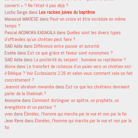
converti » ? Ne l’était-il pas déjà ?
Lochu Serge
dans
Les racines juives du baptême
Manassé MAKIESE
dans
Peut-on croire et être incrédule en même
temps ?
Pascal AKONKWA KADAKALA
dans
Quelles sont les divers types
d’offrandes qu’un chrétien peut faire ?
SAID Adda
dans
Différence entre pouvoir et autorité
Esehe
dans
Est-ce que grâce et faveur sont synonymes ?
SAID Adda
dans
La postérité du serpent ; humaine ou reptilienne ?
Ahima
dans
Le transfert de richesse d’un païen vers un chrétien est-
il Biblique ? Voir Ecclesiaste 2:26 et selon vous comment cela se fait
concrètement ?
Jeannot abraham mwamba
dans
Est-ce que les chrétiens devraient
parler de la Shekinah ?
Anonyme
dans
Comment distinguer un apôtre, un prophète, un
évangéliste et un pasteur ?
yvan
dans
Élimélec, l’homme qui marcha par la vue et non par la foi
Jean Rene
dans
Élimélec, l’homme qui marcha par la vue et non par la
foi