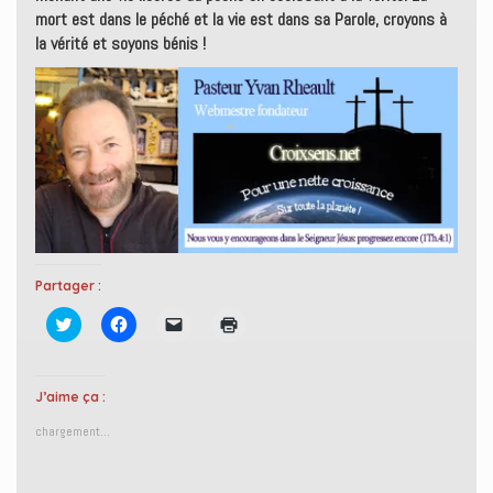
mort est dans le péché et la vie est dans sa Parole, croyons à
la vérité et soyons bénis !
Partager :
C
C
C
C
l
l
l
l
i
i
i
i
q
q
q
q
u
u
u
u
e
e
e
e
J’aime ça :
z
z
r
r
p
p
p
p
chargement…
o
o
o
o
u
u
u
u
r
r
r
r
p
p
e
i