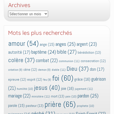
Archives
Archives
Mots les plus recherchés
amour
(54)
anges
(25)
argent
(23)
ange
(15)
bible
(27)
baptême
(24)
autorité
(17)
bénédiction
(13)
colère
(37)
combat
(22)
consecration
(12)
communion
(11)
Dieu
(37)
don
(17)
cène
(12)
diable
(11)
création
(9)
demon
(9)
foi
(60)
guérison
grâce
(16)
epreuve
(12)
esprit
(12)
feu
(9)
jesus
(40)
(21)
joie
(16)
jugement
(11)
humilité
(10)
pardon
(25)
mariage
(22)
mort
(13)
ministère
(11)
paix
(10)
prière
(65)
parole
(15)
pasteur
(13)
prophete
(10)
péché
(31)
Saint-Esprit
(22)