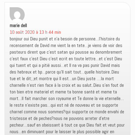
l
e
n
)
l
l
s
e
l
u
f
e
n
e
f
e
n
e
n
marie dell
dit :
ê
n
o
t
ê
u
10 août 2020 à 13 h 44 min
r
t
v
e
r
e
bonjour oui Dieu punit et n’a besoin de personne…l’histoire du
)
e
l
recensement de David me vient la en tete…je viens de voir des
)
l
e
pasteurs dirent que c’est satan qui pousse au denombrement
f
e
c’est faux c’est Dieu c’est ecrit en toute lettre…et c’est Dieu
n
qui tuent et qui a pitié aussi…et Il na va pas punir David mais
ê
t
des hebreux et bp…parce qu’Il sait tout…quelle histoire..Dieu
r
e
tue et le dit;.;et montre qui Il est…un Dieu juste ….la mort
)
charnelle n’est rien face à la croix et au salut..Dieu s’en fout de
ton bien etre materiel et meme ta bonne santé et meme ta
mort…Il fait marcher son royaume et Te donne la vie eternelle…
le reste n’existe pas…qui est né de nouveau et se supporte
charnel comme nous sommes?qui supporte ce monde envahi de
tristesse et de peches?nous ne pouvons arreter d’etre
pecheur…sauf en obeissant à tout ce que Dieu fait et veut pour
nous…en diminuant pour le laisser le plus possible agir en