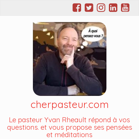
cherpasteur.com
Le pasteur Yvan Rheault répond à vos
questions. et vous propose ses pensées
et méditations