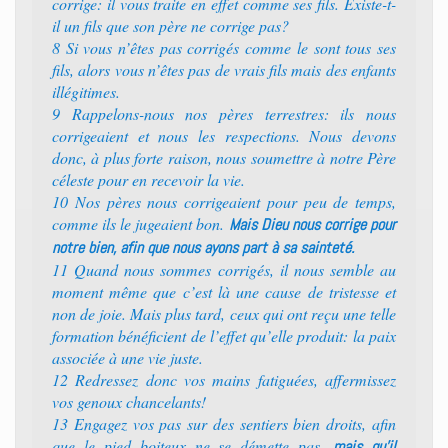
corrige: il vous traite en effet comme ses fils. Existe-t-
il un fils que son père ne corrige pas?
8 Si vous n’êtes pas corrigés comme le sont tous ses
fils, alors vous n’êtes pas de vrais fils mais des enfants
illégitimes.
9 Rappelons-nous nos pères terrestres: ils nous
corrigeaient et nous les respections. Nous devons
donc, à plus forte raison, nous soumettre à notre Père
céleste pour en recevoir la vie.
10 Nos pères nous corrigeaient pour peu de temps,
comme ils le jugeaient bon.
Mais Dieu nous corrige pour
notre bien, afin que nous ayons part à sa sainteté.
11 Quand nous sommes corrigés, il nous semble au
moment même que c’est là une cause de tristesse et
non de joie. Mais plus tard, ceux qui ont reçu une telle
formation bénéficient de l’effet qu’elle produit: la paix
associée à une vie juste.
12 Redressez donc vos mains fatiguées, affermissez
vos genoux chancelants!
13 Engagez vos pas sur des sentiers bien droits, afin
que le pied boiteux ne se démette pas,
mais qu’il