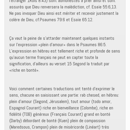
l’étranger 1Rois 8:43) sont admonestés à prier ainsi et sont
assurés que Dieu renversera la malédiction, cf. Esaïe 55:6,13.
Ne pas invoquer Dieu ainsi est mériter et recevoir justement la
colère de Dieu, cf.Psaumes 79:6 et Esaïe 65:12.
Ça vaut la peine de s’attarder maintenant quelques instants
sur l’expression «plein d’amour» dans le Psaumes 86:5.
L’expression en hébreu est tellement riche et profonde de sens
qu’aucun terme français ne peut en capter toute la
signification, d’ailleurs au verset 15 Segond la traduit par
«riche en bonté».
Voici comment certaines traductions ont tenté d’exprimer le
sens, chacune en saisissant une partie: rab chesed, en hébreu:
plein d’amour (Segond, Jérusalem), tout amour (todo amor,
Espagnol Courant) riche en bienveillance (Colombe), riche en
fidélité (TOB) généreux (Français Courant) grand en bonté
(Darby) débordant de bonté (Kuen) plein de compassion
(Maredsous, Crampon) plein de miséricorde (Linéart) très