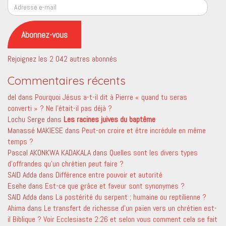
Adresse
e-
mail
Abonnez-vous
Rejoignez les 2 042 autres abonnés
Commentaires récents
del
dans
Pourquoi Jésus a-t-il dit à Pierre « quand tu seras
converti » ? Ne l’était-il pas déjà ?
Lochu Serge
dans
Les racines juives du baptême
Manassé MAKIESE
dans
Peut-on croire et être incrédule en même
temps ?
Pascal AKONKWA KADAKALA
dans
Quelles sont les divers types
d’offrandes qu’un chrétien peut faire ?
SAID Adda
dans
Différence entre pouvoir et autorité
Esehe
dans
Est-ce que grâce et faveur sont synonymes ?
SAID Adda
dans
La postérité du serpent ; humaine ou reptilienne ?
Ahima
dans
Le transfert de richesse d’un païen vers un chrétien est-
il Biblique ? Voir Ecclesiaste 2:26 et selon vous comment cela se fait