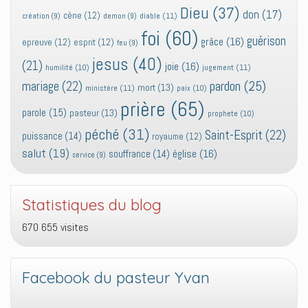
Dieu
(37)
don
(17)
cène
(12)
diable
(11)
création
(9)
demon
(9)
foi
(60)
guérison
grâce
(16)
epreuve
(12)
esprit
(12)
feu
(9)
jesus
(40)
(21)
joie
(16)
jugement
(11)
humilité
(10)
pardon
(25)
mariage
(22)
mort
(13)
ministère
(11)
paix
(10)
prière
(65)
parole
(15)
pasteur
(13)
prophete
(10)
péché
(31)
Saint-Esprit
(22)
puissance
(14)
royaume
(12)
salut
(19)
église
(16)
souffrance
(14)
service
(9)
Statistiques du blog
670 655 visites
Facebook du pasteur Yvan