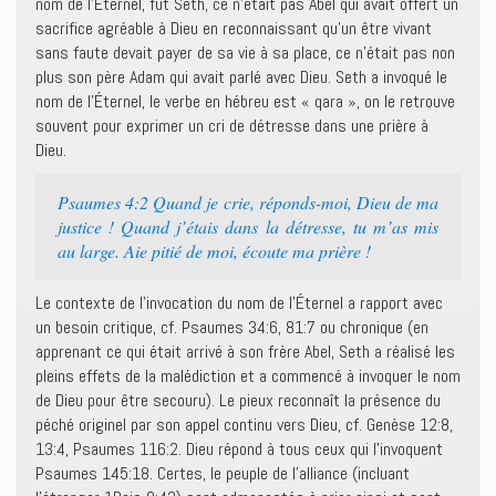
nom de l’Éternel, fut Seth, ce n’était pas Abel qui avait offert un
sacrifice agréable à Dieu en reconnaissant qu’un être vivant
sans faute devait payer de sa vie à sa place, ce n’était pas non
plus son père Adam qui avait parlé avec Dieu. Seth a invoqué le
nom de l’Éternel, le verbe en hébreu est « qara », on le retrouve
souvent pour exprimer un cri de détresse dans une prière à
Dieu.
Psaumes 4:2 Quand je crie, réponds-moi, Dieu de ma
justice ! Quand j’étais dans la détresse, tu m’as mis
au large. Aie pitié de moi, écoute ma prière !
Le contexte de l’invocation du nom de l’Éternel a rapport avec
un besoin critique, cf. Psaumes 34:6, 81:7 ou chronique (en
apprenant ce qui était arrivé à son frère Abel, Seth a réalisé les
pleins effets de la malédiction et a commencé à invoquer le nom
de Dieu pour être secouru). Le pieux reconnaît la présence du
péché originel par son appel continu vers Dieu, cf. Genèse 12:8,
13:4, Psaumes 116:2. Dieu répond à tous ceux qui l’invoquent
Psaumes 145:18. Certes, le peuple de l’alliance (incluant