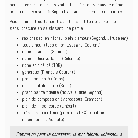
peut en capter toute la signification. D’ailleurs, dans le même
psaume, au verset 15 Segond la traduit par «riche en bonté».
Voici comment certaines traductions ont tenté d’exprimer le
sens, chacune en saisissant une partie:
rab chesed, en hébreu: plein d’amour (Segond, Jérusalem)
tout amour (todo amor, Espagnol Courant)
riche en amour (Semeur)
riche en bienveillance (Colombe)
riche en fidélité (TOB)
généreux (Français Courant)
grand en bonté (Darby)
débordant de bonté (Kuen)
grand par ta fidélité (Nouvelle Bible Segond)
plein de compassion (Maredsous, Crampon)
plein de miséricorde (Linéart)
très miséricordieux (polyeleos LXX), (multae
misericoridiae Vulgate)
Comme on peut le constater, le mot hébreu «chesed» a