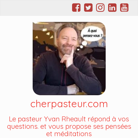
cherpasteur.com
Le pasteur Yvan Rheault répond à vos
questions. et vous propose ses pensées
et méditations