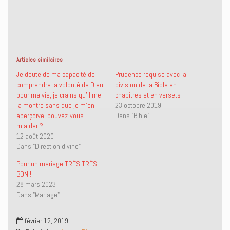
p
p
e
i
a
a
n
m
r
r
v
p
t
t
o
r
a
a
y
i
g
g
e
m
e
e
r
e
r
r
u
r
s
s
n
(
Articles similaires
u
u
l
o
r
r
i
u
Je doute de ma capacité de
Prudence requise avec la
T
F
e
v
comprendre la volonté de Dieu
division de la Bible en
w
a
n
r
i
c
p
e
pour ma vie, je crains qu’il me
chapitres et en versets
t
e
a
d
la montre sans que je m’en
23 octobre 2019
t
b
r
a
e
o
e
n
aperçoive, pouvez-vous
Dans "Bible"
r
o
-
s
m’aider ?
(
k
m
u
o
(
a
n
12 août 2020
u
o
i
e
v
u
l
n
Dans "Direction divine"
r
v
à
o
e
r
u
u
Pour un mariage TRÈS TRÈS
d
e
n
v
a
d
a
e
BON !
n
a
m
l
28 mars 2023
s
n
i
l
u
s
(
e
Dans "Mariage"
n
u
o
f
e
n
u
e
n
e
v
n
o
n
r
ê
février 12, 2019
u
o
e
t