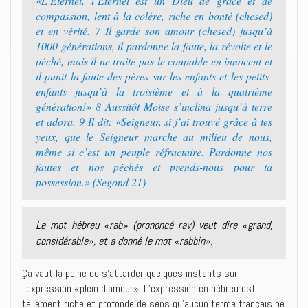
«L’Eternel, l’Eternel est un Dieu de grâce et de
compassion, lent à la colère, riche en bonté (chesed)
et en vérité. 7 Il garde son amour (chesed) jusqu’à
1000 générations, il pardonne la faute, la révolte et le
péché, mais il ne traite pas le coupable en innocent et
il punit la faute des pères sur les enfants et les petits-
enfants jusqu’à la troisième et à la quatrième
génération!» 8 Aussitôt Moïse s’inclina jusqu’à terre
et adora. 9 Il dit: «Seigneur, si j’ai trouvé grâce à tes
yeux, que le Seigneur marche au milieu de nous,
même si c’est un peuple réfractaire. Pardonne nos
fautes et nos péchés et prends-nous pour ta
possession.» (Segond 21)
Le mot hébreu «rab» (prononcé rav) veut dire «grand,
considérable», et a donné le mot «rabbin».
Ça vaut la peine de s’attarder quelques instants sur
l’expression «plein d’amour». L’expression en hébreu est
tellement riche et profonde de sens qu’aucun terme français ne