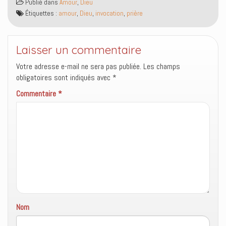
Publié dans
v
u
Amour
,
Dieu
d
r
e
v
a
e
Étiquettes :
amour
,
Dieu
,
invocation
,
prière
l
e
n
)
l
l
s
e
l
u
f
e
n
e
f
e
Laisser un commentaire
n
e
n
ê
n
o
t
ê
u
Votre adresse e-mail ne sera pas publiée.
Les champs
r
t
v
e
r
e
obligatoires sont indiqués avec
*
)
e
l
)
l
Commentaire
*
e
f
e
n
ê
t
r
e
)
Nom