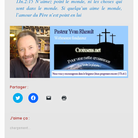
1Jn.2:15 N’aimez point le monde, ni les choses qui
sont dans le monde. Si quelqu’un aime le monde,
l’amour du Père n’est point en lui
Partager :
C
C
C
C
l
l
l
l
i
i
i
i
q
q
q
q
u
u
u
u
e
e
e
e
J’aime ça :
z
z
r
r
p
p
p
p
chargement…
o
o
o
o
u
u
u
u
r
r
r
r