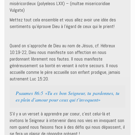
miséricordieux (polyeleos LXX) – (multae misericoridiae
Vulgate)
Mettez tout cela ensemble et vous allez avoir une idée des
sentiments qu’éprouve Dieu à l’égard de ceux qui le prient!
Quand on s’approche de Dieu au nom de Jésus, cf. Hébreux
10:19-22, Dieu nous manifeste son affection en nous
pardonnant librement nos fautes. Il nous manifeste
généreusement sa bonté en venant à notre secours. Il nous
accueille comme le père accueille son enfant prodigue, jamais
autrement Luc 15:20.
Psaumes 86:5 «Tu es bon Seigneur, tu pardonnes, tu
es plein d’amour pour ceux qui t’invoquent»
S’il y a un verset à apprendre par coeur, c’est celui-là et
invitons le Seigneur à intervenir dans nos vies en invoquant son
nom quand nous faisons face à des défis qui nous dépassent, il
se fera un plaisir de répondre présent !