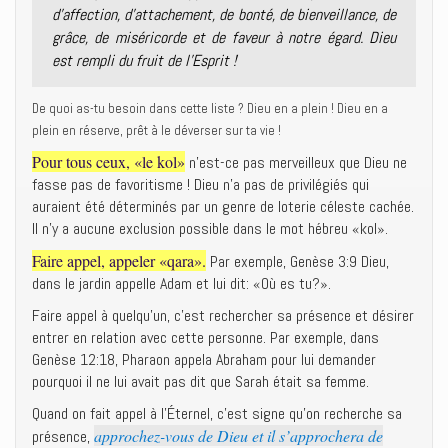
d’affection, d’attachement, de bonté, de bienveillance, de
grâce, de miséricorde et de faveur à notre égard. Dieu
est rempli du fruit de l’Esprit !
De quoi as-tu besoin dans cette liste ? Dieu en a plein ! Dieu en a
plein en réserve, prêt à le déverser sur ta vie !
Pour tous ceux, «le kol»
n’est-ce pas merveilleux que Dieu ne
fasse pas de favoritisme ! Dieu n’a pas de privilégiés qui
auraient été déterminés par un genre de loterie céleste cachée.
Il n’y a aucune exclusion possible dans le mot hébreu «kol».
Faire appel, appeler «qara».
Par exemple, Genèse 3:9 Dieu,
dans le jardin appelle Adam et lui dit: «Où es tu?».
Faire appel à quelqu’un, c’est rechercher sa présence et désirer
entrer en relation avec cette personne. Par exemple, dans
Genèse 12:18, Pharaon appela Abraham pour lui demander
pourquoi il ne lui avait pas dit que Sarah était sa femme.
Quand on fait appel à l’Éternel, c’est signe qu’on recherche sa
approchez-vous de Dieu et il s’approchera de
présence,