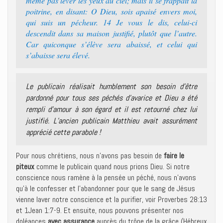
même pas lever les yeux au ciel; mais il se frappait la
poitrine, en disant: O Dieu, sois apaisé envers moi,
qui suis un pécheur. 14 Je vous le dis, celui-ci
descendit dans sa maison justifié, plutôt que l’autre.
Car quiconque s’élève sera abaissé, et celui qui
s’abaisse sera élevé.
Le publicain réalisait humblement son besoin d’être
pardonné pour tous ses péchés d’avarice et Dieu a été
rempli d’amour à son égard et il est retourné chez lui
justifié. L’ancien publicain Matthieu avait assurément
apprécié cette parabole !
Pour nous chrétiens, nous n’avons pas besoin de
faire le
piteux
comme le publicain quand nous prions Dieu. Si notre
conscience nous ramène à la pensée un péché, nous n’avons
qu’à le confesser et l’abandonner pour que le sang de Jésus
vienne laver notre conscience et la purifier, voir Proverbes 28:13
et 1Jean 1:7-9. Et ensuite, nous pouvons présenter nos
doléances
avec assurance
auprès du trône de la grâce (Hébreux