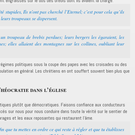
ent engraissés sur le dos des brebis dont ils avaient la charge.
é stupides, Ils n’ont pas cherché l’Eternel; c’est pour cela qu’ils
 leurs troupeaux se dispersent.
un troupeau de brebis perdues; leurs bergers les égaraient, les
es; elles allaient des montagnes sur les collines, oubliant leur
 régimes politiques sous la coupe des papes avec les croisades ou des
pulation en général. Les chrétiens en ont souffert souvent bien plus que
héocratie dans l’église
atiques plutôt que démocratiques. Faisons confiance aux conducteurs
acés sur nous pour nous conduire dans toute la vérité sur le sentier de
urages et les eaux reposantes qui restaurent l’âme.
fin que tu mettes en ordre ce qui reste à régler et que tu établisses