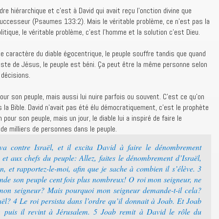
dre hiérarchique et c’est à David qui avait reçu l’onction divine que
uccesseur (Psaumes 133:2). Mais le véritable problème, ce n’est pas la
tique, le véritable problème, c’est l’homme et la solution c’est Dieu.
e caractère du diable égocentrique, le peuple souffre tandis que quand
iste de Jésus, le peuple est béni. Ça peut être la même personne selon
 décisions.
our son peuple, mais aussi lui nuire parfois ou souvent. C’est ce qu’on
s la Bible. David n’avait pas été élu démocratiquement, c’est le prophète
 pour son peuple, mais un jour, le diable lui a inspiré de faire le
de milliers de personnes dans le peuple.
a contre Israël, et il excita David à faire le dénombrement
 et aux chefs du peuple: Allez, faites le dénombrement d’Israël,
 et rapportez-le-moi, afin que je sache à combien il s’élève. 3
ende son peuple cent fois plus nombreux! O roi mon seigneur, ne
e mon seigneur? Mais pourquoi mon seigneur demande-t-il cela?
aël? 4 Le roi persista dans l’ordre qu’il donnait à Joab. Et Joab
ël; puis il revint à Jérusalem. 5 Joab remit à David le rôle du