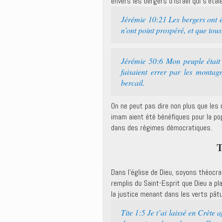
envers les bergers d’Israël qui s’étai
Jérémie 10:21 Les bergers ont ét
n’ont point prospéré, et que tous
Jérémie 50:6 Mon peuple était 
faisaient errer par les montagn
bercail.
On ne peut pas dire non plus que les
imam aient été bénéfiques pour la po
dans des régimes démocratiques.
T
Dans l’église de Dieu, soyons théocr
remplis du Saint-Esprit que Dieu a pl
la justice menant dans les verts pât
Tite 1:5 Je t’ai laissé en Crète a