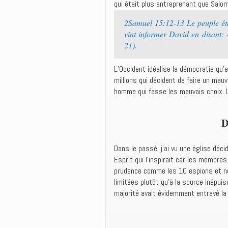
qui était plus entreprenant que Sal
2Samuel 15:12-13 Le peuple éta
vint informer David en disant: 
21).
L’Occident idéalise la démocratie qu’
millions qui décident de faire un mau
homme qui fasse les mauvais choix. La 
D
Dans le passé, j’ai vu une église déci
Esprit qui l’inspirait car les membre
prudence comme les 10 espions et non
limitées plutôt qu’à la source inépui
majorité avait évidemment entravé la