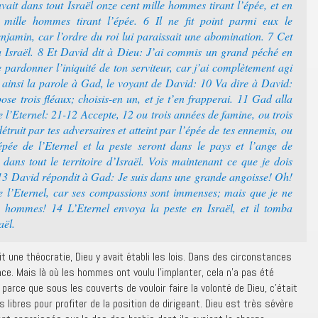
ait dans tout Israël onze cent mille hommes tirant l’épée, et en
 mille hommes tirant l’épée. 6 Il ne fit point parmi eux le
jamin, car l’ordre du roi lui paraissait une abomination. 7 Cet
a Israël. 8 Et David dit à Dieu: J’ai commis un grand péché en
 pardonner l’iniquité de ton serviteur, car j’ai complètement agi
 ainsi la parole à Gad, le voyant de David: 10 Va dire à David:
pose trois fléaux; choisis-en un, et je t’en frapperai. 11 Gad alla
le l’Eternel: 21-12 Accepte, 12 ou trois années de famine, ou trois
étruit par tes adversaires et atteint par l’épée de tes ennemis, ou
’épée de l’Eternel et la peste seront dans le pays et l’ange de
 dans tout le territoire d’Israël. Vois maintenant ce que je dois
 13 David répondit à Gad: Je suis dans une grande angoisse! Oh!
e l’Eternel, car ses compassions sont immenses; mais que je ne
 hommes! 14 L’Eternel envoya la peste en Israël, et il tomba
aël.
ait une théocratie, Dieu y avait établi les lois. Dans des circonstances
nce. Mais là où les hommes ont voulu l’implanter, cela n’a pas été
 parce que sous les couverts de vouloir faire la volonté de Dieu, c’était
libres pour profiter de la position de dirigeant. Dieu est très sévère