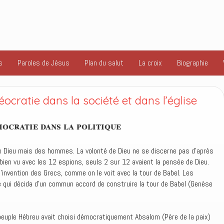
s
Paroles de Jésus
Plan du salut
La croix
Biographie
cratie dans la société et dans l’église
ocratie dans la politique
de Dieu mais des hommes. La volonté de Dieu ne se discerne pas d’après
 bien vu avec les 12 espions, seuls 2 sur 12 avaient la pensée de Dieu.
l’invention des Grecs, comme on le voit avec la tour de Babel. Les
 qui décida d’un commun accord de construire la tour de Babel (Genèse
 peuple Hébreu avait choisi démocratiquement Absalom (Père de la paix)