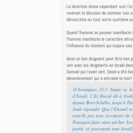
La direction divine cependant suit l’or
revenait la décision de nommer son s
démocratie ou tout autre système poli
Quand l’homme au pouvoir manifeste l
l’homme manifeste le caractère altru
l’influence du moment qui inspire ses
Ainsi un bon dirigeant peut être bon p
voit avec les dirigeants en Israël dan
Samuel qui l’avait oint. David a été bon
dénombrement qui a entraîné la mort 
1Chroniques 21:1 Satan se lev
d’Israël. 2 Et David dit à Joab
depuis Beer-Schéba jusqu’à Dan,
Joab répondit: Que l’Eternel r
sont-ils pas tous serviteurs d
Pourquoi faire ainsi pécher Isr
partit, et parcourut tout Isra