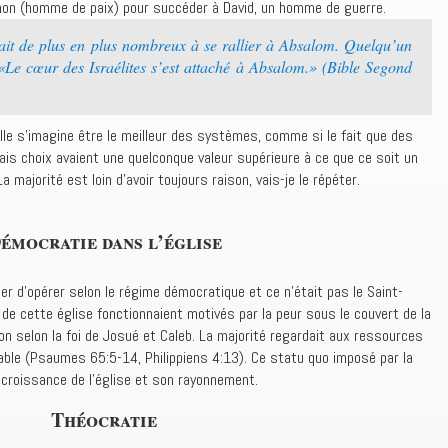
omon (homme de paix) pour succéder à David, un homme de guerre.
it de plus en plus nombreux à se rallier à Absalom. Quelqu’un
«Le cœur des Israélites s’est attaché à Absalom.» (Bible Segond
elle s’imagine être le meilleur des systèmes, comme si le fait que des
vais choix avaient une quelconque valeur supérieure à ce que ce soit un
majorité est loin d’avoir toujours raison, vais-je le répéter.
émocratie dans l’église
der d’opérer selon le régime démocratique et ce n’était pas le Saint-
s de cette église fonctionnaient motivés par la peur sous le couvert de la
 selon la foi de Josué et Caleb. La majorité regardait aux ressources
sable (Psaumes 65:5-14, Philippiens 4:13). Ce statu quo imposé par la
 croissance de l’église et son rayonnement.
Théocratie