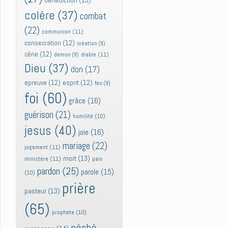
bénédiction
(13)
colère
(37)
combat
(22)
communion
(11)
consecration
(12)
création
(9)
cène
(12)
diable
(11)
demon
(9)
Dieu
(37)
don
(17)
epreuve
(12)
esprit
(12)
feu
(9)
foi
(60)
grâce
(16)
guérison
(21)
humilité
(10)
jesus
(40)
joie
(16)
mariage
(22)
jugement
(11)
mort
(13)
ministère
(11)
paix
pardon
(25)
parole
(15)
(10)
prière
pasteur
(13)
(65)
prophete
(10)
péché