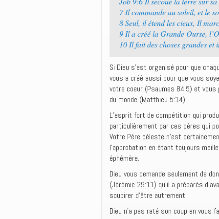
Job 9:6 Il secoue la terre sur sa
7 Il commande au soleil, et le sol
8 Seul, il étend les cieux, Il ma
9 Il a créé la Grande Ourse, l’Or
10 Il fait des choses grandes et
Si Dieu s’est organisé pour que chaque
vous a créé aussi pour que vous soyez
votre coeur (Psaumes 84:5) et vous po
du monde (Matthieu 5:14).
L’esprit fort de compétition qui produ
particulièrement par ces pères qui p
Votre Père céleste n’est certaineme
l’approbation en étant toujours meille
éphémère.
Dieu vous demande seulement de donn
(Jérémie 29:11) qu’il a préparés d’a
soupirer d’être autrement.
Dieu n’a pas raté son coup en vous f