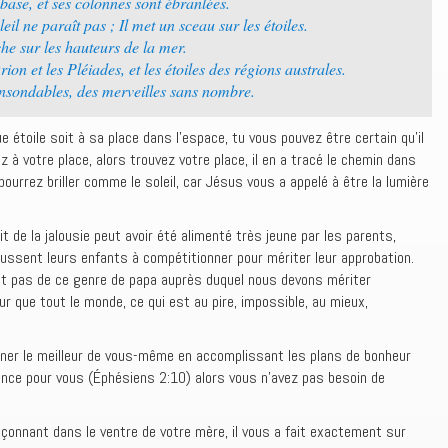
 base, et ses colonnes sont ébranlées.
eil ne paraît pas ; Il met un sceau sur les étoiles.
rche sur les hauteurs de la mer.
ion et les Pléiades, et les étoiles des régions australes.
 insondables, des merveilles sans nombre.
 étoile soit à sa place dans l’espace, tu vous pouvez être certain qu’il
 à votre place, alors trouvez votre place, il en a tracé le chemin dans
urrez briller comme le soleil, car Jésus vous a appelé à être la lumière
it de la jalousie peut avoir été alimenté très jeune par les parents,
oussent leurs enfants à compétitionner pour mériter leur approbation.
nt pas de ce genre de papa auprès duquel nous devons mériter
ur que tout le monde, ce qui est au pire, impossible, au mieux,
er le meilleur de vous-même en accomplissant les plans de bonheur
vance pour vous (Éphésiens 2:10) alors vous n’avez pas besoin de
açonnant dans le ventre de votre mère, il vous a fait exactement sur