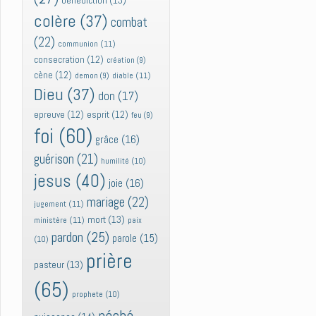
bénédiction
(13)
colère
(37)
combat
(22)
communion
(11)
consecration
(12)
création
(9)
cène
(12)
diable
(11)
demon
(9)
Dieu
(37)
don
(17)
epreuve
(12)
esprit
(12)
feu
(9)
foi
(60)
grâce
(16)
guérison
(21)
humilité
(10)
jesus
(40)
joie
(16)
mariage
(22)
jugement
(11)
mort
(13)
ministère
(11)
paix
pardon
(25)
parole
(15)
(10)
prière
pasteur
(13)
(65)
prophete
(10)
péché