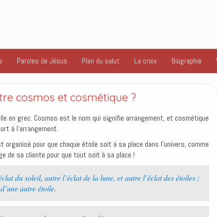
s
Paroles de Jésus
Plan du salut
La croix
Biographie
ntre cosmos et cosmétique ?
le en grec. Cosmos est le nom qui signifie arrangement, et cosmétique
pport à l’arrangement.
st organisé pour que chaque étoile soit à sa place dans l’univers, comme
ge de sa cliente pour que tout soit à sa place !
lat du soleil, autre l’éclat de la lune, et autre l’éclat des étoiles ;
d’une autre étoile.