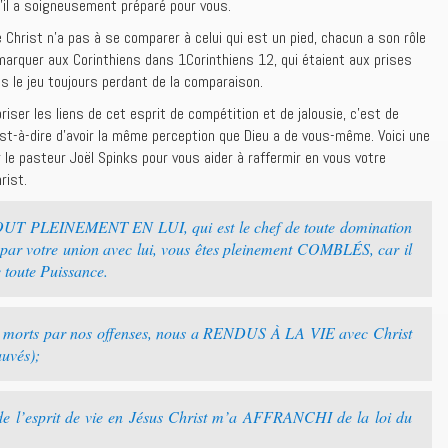
’il a soigneusement préparé pour vous.
e Christ n’a pas à se comparer à celui qui est un pied, chacun a son rôle
emarquer aux Corinthiens dans 1Corinthiens 12, qui étaient aux prises
s le jeu toujours perdant de la comparaison.
iser les liens de cet esprit de compétition et de jalousie, c’est de
’est-à-dire d’avoir la même perception que Dieu a de vous-même. Voici une
r le pasteur Joël Spinks pour vous aider à raffermir en vous votre
rist.
TOUT PLEINEMENT EN LUI, qui est le chef de toute domination
t par votre union avec lui, vous êtes pleinement COMBLÉS, car il
e toute Puissance.
ns morts par nos offenses, nous a RENDUS À LA VIE avec Christ
auvés);
 de l’esprit de vie en Jésus Christ m’a AFFRANCHI de la loi du