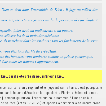
ieu se tient dans l’assemblée de Dieu ; Il juge au milieu des
avec iniquité, et aurez-vous égard à la personne des méchants ?
’orphelin, faites droit au malheureux et au pauvre,
nt, sélivrez-les de la main des méchants.
nce, ils marchent dans les ténèbres ; tous les fondements de la terre
x, vous êtes tous des fils du Très-Haut.
me des hommes, vous tomberez comme un prince quelconque.
 ! Car toutes les nations t’appartiennent.
ieu, car il a été créé de peu inférieur à Dieu.
enter sur terre en y régnant et en jugeant sur la terre, c’est pourquoi, le
x par la bouche d’Asaph en les appelant « Elohim ». Même si la mort
 le jugement qui suivra, il reste que nous sommes à l’image et à la
e sa race (Actes 17:28-29) et appelés à participer à sa nature divine