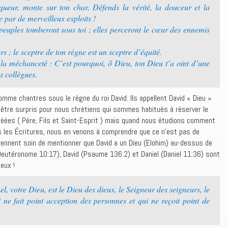
queur, monte sur ton char, Défends la vérité, la douceur et la
le par de merveilleux exploits !
 peuples tomberont sous toi ; elles perceront le cœur des ennemis
rs ; le sceptre de ton règne est un sceptre d’équité.
s la méchanceté : C’est pourquoi, ô Dieu, ton Dieu t’a oint d’une
es collègues.
comme chantres sous le règne du roi David. Ils appellent David « Dieu »
i être surpris pour nous chrétiens qui sommes habitués à réserver le
réées ( Père, Fils et Saint-Esprit ) mais quand nous étudions comment
 les Écritures, nous en venons à comprendre que ce n’est pas de
ils prennent soin de mentionner que David a un Dieu (Elohim) au-dessus de
 (Deutéronome 10:17), David (Psaume 136:2) et Daniel (Daniel 11:36) sont
ieux !
 votre Dieu, est le Dieu des dieux, le Seigneur des seigneurs, le
i ne fait point acception des personnes et qui ne reçoit point de