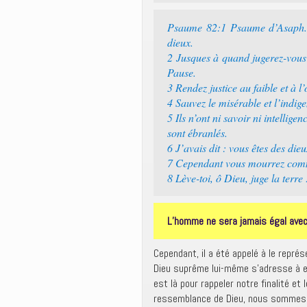
Psaume 82:1 Psaume d’Asaph. D
dieux.
2 Jusques à quand jugerez-vous 
Pause.
3 Rendez justice au faible et à l
4 Sauvez le misérable et l’indige
5 Ils n’ont ni savoir ni intellige
sont ébranlés.
6 J’avais dit : vous êtes des dieu
7 Cependant vous mourrez com
8 Lève-toi, ô Dieu, juge la terre
L’homme ne sera jamais égal avec D
Cependant, il a été appelé à le représ
Dieu suprême lui-même s’adresse à eu
est là pour rappeler notre finalité et
ressemblance de Dieu, nous sommes d