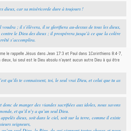
 dieux, car sa miséricorde dure à toujours !
 voudra ; il s’élèvera, il se glorifiera au-dessus de tous les dieux,
s contre le Dieu des dieux ; il prospérera jusqu’à ce que la colère
arrêté s’accomplira.
omme le rappelle Jésus dans Jean 17:3 et Paul dans 1Corinthiens 8:4-7,
s dieux, lui seul est le Dieu absolu n’ayant aucun autre Dieu à qui être
est qu’ils te connaissent, toi, le seul vrai Dieu, et celui que tu as
t donc de manger des viandes sacrifiées aux idoles, nous savons
 monde, et qu’il n’y a qu’un seul Dieu.
 appelés dieux, soit dans le ciel, soit sur la terre, comme il existe
sieurs seigneurs,
qu’un seul Dieu, le Père, de qui viennent toutes choses et pour