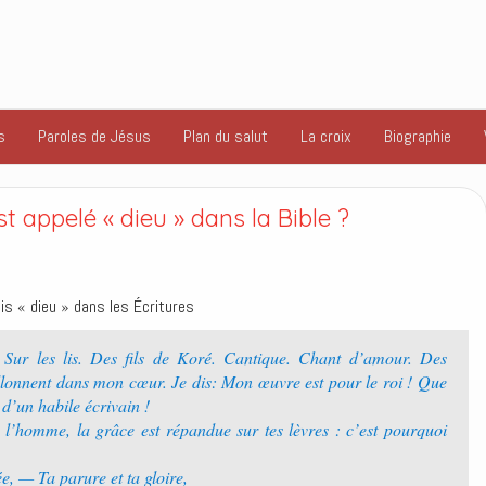
s
Paroles de Jésus
Plan du salut
La croix
Biographie
 appelé « dieu » dans la Bible ?
ois « dieu » dans les Écritures
 Sur les lis. Des fils de Koré. Cantique. Chant d’amour. Des
llonnent dans mon cœur. Je dis: Mon œuvre est pour le roi ! Que
’un habile écrivain !
e l’homme, la grâce est répandue sur tes lèvres : c’est pourquoi
ée, — Ta parure et ta gloire,