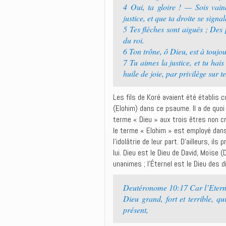
4 Oui, ta gloire ! — Sois vain
justice, et que ta droite se signa
5 Tes flèches sont aiguës ; Des
du roi.
6 Ton trône, ô Dieu, est à toujou
7 Tu aimes la justice, et tu hai
huile de joie, par privilège sur t
Les fils de Koré avaient été établis 
(Elohim) dans ce psaume. Il a de quo
terme « Dieu » aux trois êtres non c
le terme « Elohim » est employé dans
l’idolâtrie de leur part. D’ailleurs, 
lui. Dieu est le Dieu de David, Moïse
unanimes ; l’Éternel est le Dieu des d
Deutéronome 10:17 Car l’Eternel,
Dieu grand, fort et terrible, qu
présent,