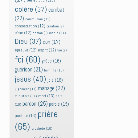
bénédiction
(13)
colère
(37)
combat
(22)
communion
(11)
consecration
(12)
création
(9)
cène
(12)
diable
(11)
demon
(9)
Dieu
(37)
don
(17)
epreuve
(12)
esprit
(12)
feu
(9)
foi
(60)
grâce
(16)
guérison
(21)
humilité
(10)
jesus
(40)
joie
(16)
mariage
(22)
jugement
(11)
mort
(13)
ministère
(11)
paix
pardon
(25)
parole
(15)
(10)
prière
pasteur
(13)
(65)
prophete
(10)
péché