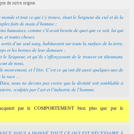
ne de notre origine.
 monde et tout ce qui s’y trouve, étant le Seigneur du ciel et de la
emples faits de main d’homme ;
ains humaines, comme s’il avait besoin de quoi que ce soit, lui qui
n, et toutes choses.
 sortis d’un seul sang, habitassent sur toute la surface de la terre,
mps et les bornes de leur demeure ;
t le Seigneur, et qu’ils s’efforçassent de le trouver en tâtonnant,
hacun de nous,
 le mouvement, et l’être. C’est ce qu’ont dit aussi quelques-uns de
s la race …
 Dieu, nous ne devons pas croire que la divinité soit semblable à
 pierre, sculptés par l’art et l’industrie de l’homme.
s’acquiert par le COMPORTEMENT bien plus que par le
ISSANCE NOUS A DONNÉ TOUT CE QUI EST NÉCESSAIRE À