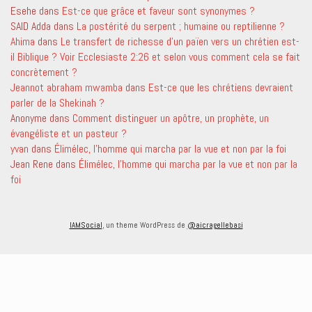
Esehe
dans
Est-ce que grâce et faveur sont synonymes ?
SAID Adda
dans
La postérité du serpent ; humaine ou reptilienne ?
Ahima
dans
Le transfert de richesse d’un païen vers un chrétien est-
il Biblique ? Voir Ecclesiaste 2:26 et selon vous comment cela se fait
concrètement ?
Jeannot abraham mwamba
dans
Est-ce que les chrétiens devraient
parler de la Shekinah ?
Anonyme
dans
Comment distinguer un apôtre, un prophète, un
évangéliste et un pasteur ?
yvan
dans
Élimélec, l’homme qui marcha par la vue et non par la foi
Jean Rene
dans
Élimélec, l’homme qui marcha par la vue et non par la
foi
IAMSocial
, un theme WordPress de
@aicragellebasi