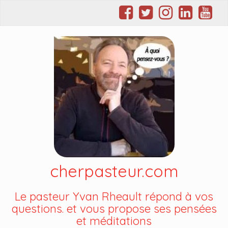
cherpasteur.com
Le pasteur Yvan Rheault répond à vos
questions. et vous propose ses pensées
et méditations