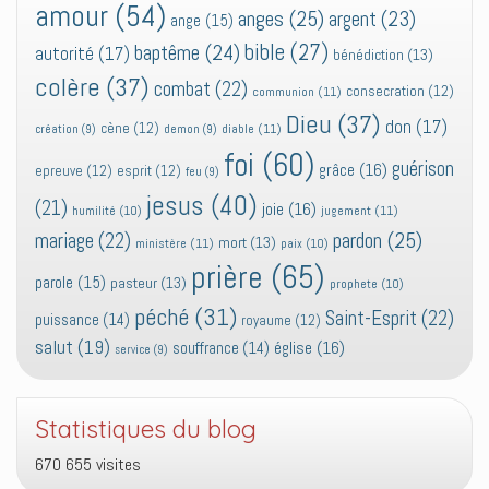
amour
(54)
anges
(25)
argent
(23)
ange
(15)
bible
(27)
baptême
(24)
autorité
(17)
bénédiction
(13)
colère
(37)
combat
(22)
consecration
(12)
communion
(11)
Dieu
(37)
don
(17)
cène
(12)
diable
(11)
création
(9)
demon
(9)
foi
(60)
guérison
grâce
(16)
epreuve
(12)
esprit
(12)
feu
(9)
jesus
(40)
(21)
joie
(16)
jugement
(11)
humilité
(10)
pardon
(25)
mariage
(22)
mort
(13)
ministère
(11)
paix
(10)
prière
(65)
parole
(15)
pasteur
(13)
prophete
(10)
péché
(31)
Saint-Esprit
(22)
puissance
(14)
royaume
(12)
salut
(19)
église
(16)
souffrance
(14)
service
(9)
Statistiques du blog
670 655 visites