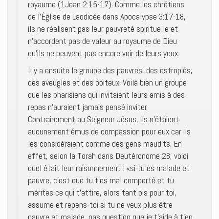
royaume (1Jean 2:15-17). Comme les chrétiens
de l’Église de Laodicée dans Apocalypse 3:17-18,
ils ne réalisent pas leur pauvreté spirituelle et
n’accordent pas de valeur au royaume de Dieu
qu’ils ne peuvent pas encore voir de leurs yeux.
Il y a ensuite le groupe des pauvres, des estropiés,
des aveugles et des boiteux. Voilà bien un groupe
que les pharisiens qui invitaient leurs amis à des
repas n’auraient jamais pensé inviter.
Contrairement au Seigneur Jésus, ils n’étaient
aucunement émus de compassion pour eux car ils
les considéraient comme des gens maudits. En
effet, selon la Torah dans Deutéronome 28, voici
quel était leur raisonnement : «si tu es malade et
pauvre, c’est que tu t’es mal comporté et tu
mérites ce qui t’attire, alors tant pis pour toi,
assume et repens-toi si tu ne veux plus être
pauvre et malade, pas question que je t’aide à t’en