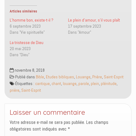
e
e
r
e
r
r
u
r
s
s
n
(
Articles similaires
u
u
l
o
r
r
i
u
L’homme bon, existe-t-il ?
Le plein d’amour, s’il vous plaît
T
F
e
v
6 septembre 2023
17 septembre 2023
w
a
n
r
i
c
p
e
Dans "Vie spirituelle"
Dans "Amour"
t
e
a
d
t
b
r
a
La tristesse de Dieu
e
o
e
n
r
o
-
s
20 mai 2023
(
k
m
u
o
(
a
n
Dans "Dieu"
u
o
i
e
v
u
l
n
r
v
à
o
e
r
u
u
novembre 8, 2018
d
e
n
v
Publié dans
Bible
,
Etudes bibliques
,
Louange
,
Prière
,
Saint-Esprit
a
d
a
e
n
a
m
l
Étiquettes :
cantique
,
chant
,
louange
,
parole
,
plein
,
plénitude
,
s
n
i
l
u
s
(
e
prière
,
Saint-Esprit
n
u
o
f
e
n
u
e
n
e
v
n
o
n
r
ê
u
o
e
t
Laisser un commentaire
v
u
d
r
e
v
a
e
l
e
n
)
Votre adresse e-mail ne sera pas publiée.
Les champs
l
l
s
obligatoires sont indiqués avec
*
e
l
u
f
e
n