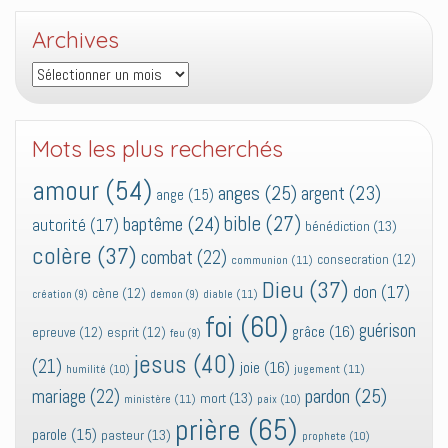
Archives
Archives
Mots les plus recherchés
amour
(54)
anges
(25)
argent
(23)
ange
(15)
bible
(27)
baptême
(24)
autorité
(17)
bénédiction
(13)
colère
(37)
combat
(22)
consecration
(12)
communion
(11)
Dieu
(37)
don
(17)
cène
(12)
diable
(11)
création
(9)
demon
(9)
foi
(60)
guérison
grâce
(16)
epreuve
(12)
esprit
(12)
feu
(9)
jesus
(40)
(21)
joie
(16)
jugement
(11)
humilité
(10)
pardon
(25)
mariage
(22)
mort
(13)
ministère
(11)
paix
(10)
prière
(65)
parole
(15)
pasteur
(13)
prophete
(10)