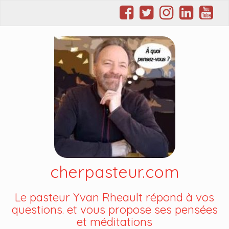
cherpasteur.com
Le pasteur Yvan Rheault répond à vos
questions. et vous propose ses pensées
et méditations