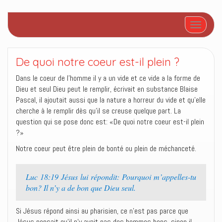
Afficher/
De quoi notre coeur est-il plein ?
Dans le coeur de l’homme il y a un vide et ce vide a la forme de
Dieu et seul Dieu peut le remplir, écrivait en substance Blaise
Pascal, il ajoutait aussi que la nature a horreur du vide et qu’elle
cherche à le remplir dès qu’il se creuse quelque part. La
question qui se pose donc est: «De quoi notre coeur est-il plein
?»
Notre coeur peut être plein de bonté ou plein de méchanceté.
Luc 18:19 Jésus lui répondit: Pourquoi m’appelles-tu
bon? Il n’y a de bon que Dieu seul.
Si Jésus répond ainsi au pharisien, ce n’est pas parce que
Jésus pensait qu’il n’y avait pas des hommes bons, sinon il