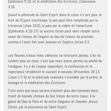
Ephésiens 5:18, et la méditation des Écritures, Colossiens
3:16.
Quand la plénitude du Saint-Esprit dans le coeur n’y est plus, le
fruit de l’Esprit s’estompe, la joie peut être remplacée par la
tristesse (Jean 16:6), la paix par la colère et l’amertume
(Ephésiens 4:26-27) ou encore Satan peut venir remplir notre
coeur de l’amour de l’argent au lieu de l’amour du prochain,
comme il l’avait fait avec Ananias et Saphira, Actes 5:3.
Les fleuves d’eaux vives célestes ne tarissent jamais, s’ils ne
coulent plus en nous, c’est que nous avons permis au péché de
l’endiguer. Il y a de l’espoir cependant, la confession et la
repentance rétabliront le courant à nouveau (Proverbes 28:13,
1Jean 1:7-9) et la plénitude reviendra s’installer par la prière, la
louange et la méditation des Écritures.
C’est ainsi que nous serons d’autant plus des hommes bons
tirant de bonnes choses du bon trésor de notre coeur, à la
gloire de Dieu le Père et de notre Seigneur et Sauveur Jésus-
Christ, par la puissance du Saint-Esprit.