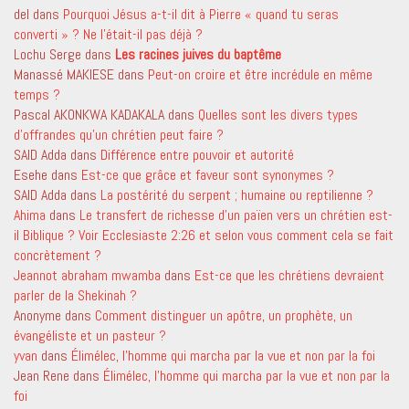
del
dans
Pourquoi Jésus a-t-il dit à Pierre « quand tu seras
converti » ? Ne l’était-il pas déjà ?
Lochu Serge
dans
Les racines juives du baptême
Manassé MAKIESE
dans
Peut-on croire et être incrédule en même
temps ?
Pascal AKONKWA KADAKALA
dans
Quelles sont les divers types
d’offrandes qu’un chrétien peut faire ?
SAID Adda
dans
Différence entre pouvoir et autorité
Esehe
dans
Est-ce que grâce et faveur sont synonymes ?
SAID Adda
dans
La postérité du serpent ; humaine ou reptilienne ?
Ahima
dans
Le transfert de richesse d’un païen vers un chrétien est-
il Biblique ? Voir Ecclesiaste 2:26 et selon vous comment cela se fait
concrètement ?
Jeannot abraham mwamba
dans
Est-ce que les chrétiens devraient
parler de la Shekinah ?
Anonyme
dans
Comment distinguer un apôtre, un prophète, un
évangéliste et un pasteur ?
yvan
dans
Élimélec, l’homme qui marcha par la vue et non par la foi
Jean Rene
dans
Élimélec, l’homme qui marcha par la vue et non par la
foi