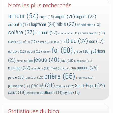
Mots les plus recherchés
amour
(54)
anges
(25)
argent
(23)
ange
(15)
bible
(27)
baptême
(24)
autorité
(17)
bénédiction
(13)
colère
(37)
combat
(22)
consecration
(12)
communion
(11)
Dieu
(37)
don
(17)
cène
(12)
diable
(11)
création
(9)
demon
(9)
foi
(60)
guérison
grâce
(16)
epreuve
(12)
esprit
(12)
feu
(9)
jesus
(40)
(21)
joie
(16)
jugement
(11)
humilité
(10)
pardon
(25)
mariage
(22)
mort
(13)
ministère
(11)
paix
(10)
prière
(65)
parole
(15)
pasteur
(13)
prophete
(10)
péché
(31)
Saint-Esprit
(22)
puissance
(14)
royaume
(12)
salut
(19)
église
(16)
souffrance
(14)
service
(9)
Statistiques du blog