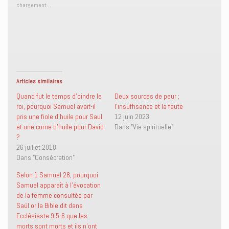
p
p
p
p
chargement…
o
o
o
o
u
u
u
u
r
r
r
r
p
p
e
i
a
a
n
m
r
r
v
p
t
t
o
r
a
a
y
i
g
g
e
m
e
e
r
e
r
r
u
r
s
s
n
(
Articles similaires
u
u
l
o
r
r
i
u
Quand fut le temps d’oindre le
Deux sources de peur ;
T
F
e
v
roi, pourquoi Samuel avait-il
l’insuffisance et la faute
w
a
n
r
i
c
p
e
pris une fiole d’huile pour Saul
12 juin 2023
t
e
a
d
et une corne d’huile pour David
Dans "Vie spirituelle"
t
b
r
a
e
o
e
n
?
r
o
-
s
26 juillet 2018
(
k
m
u
o
(
a
n
Dans "Consécration"
u
o
i
e
v
u
l
n
r
v
à
o
Selon 1 Samuel 28, pourquoi
e
r
u
u
Samuel apparaît à l’évocation
d
e
n
v
a
d
a
e
de la femme consultée par
n
a
m
l
Saül or la Bible dit dans
s
n
i
l
u
s
(
e
Ecclésiaste 9:5-6 que les
n
u
o
f
morts sont morts et ils n’ont
e
n
u
e