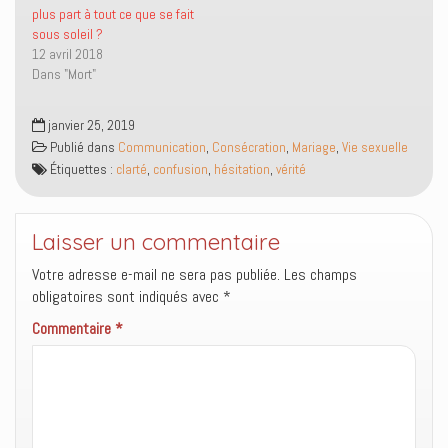
n
e
v
n
plus part à tout ce que se fait
o
n
r
ê
sous soleil ?
u
o
e
t
v
u
d
r
12 avril 2018
e
v
a
e
Dans "Mort"
l
e
n
)
l
l
s
e
l
u
f
e
n
janvier 25, 2019
e
f
e
n
e
n
Publié dans
Communication
,
Consécration
,
Mariage
,
Vie sexuelle
ê
n
o
t
ê
u
Étiquettes :
clarté
,
confusion
,
hésitation
,
vérité
r
t
v
e
r
e
)
e
l
)
l
e
Laisser un commentaire
f
e
n
Votre adresse e-mail ne sera pas publiée.
Les champs
ê
obligatoires sont indiqués avec
t
*
r
e
Commentaire
*
)