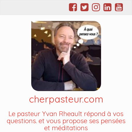
cherpasteur.com
Le pasteur Yvan Rheault répond à vos
questions. et vous propose ses pensées
et méditations