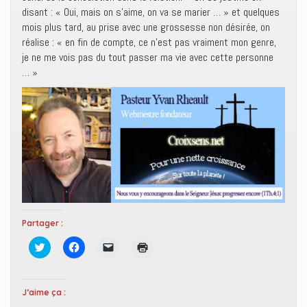
disant : « Oui, mais on s’aime, on va se marier … » et quelques
mois plus tard, au prise avec une grossesse non désirée, on
réalise : « en fin de compte, ce n’est pas vraiment mon genre,
je ne me vois pas du tout passer ma vie avec cette personne
… »
Partager :
C
C
C
C
l
l
l
l
i
i
i
i
q
q
q
q
u
u
u
u
e
e
e
e
J’aime ça :
z
z
r
r