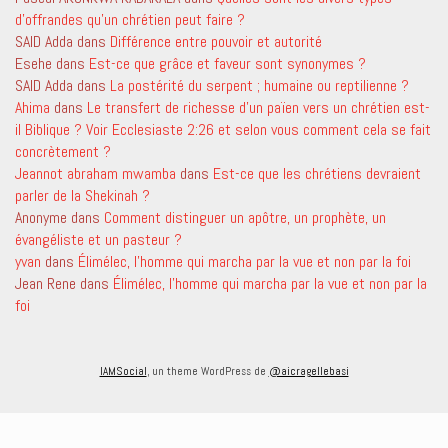
d’offrandes qu’un chrétien peut faire ?
SAID Adda
dans
Différence entre pouvoir et autorité
Esehe
dans
Est-ce que grâce et faveur sont synonymes ?
SAID Adda
dans
La postérité du serpent ; humaine ou reptilienne ?
Ahima
dans
Le transfert de richesse d’un païen vers un chrétien est-
il Biblique ? Voir Ecclesiaste 2:26 et selon vous comment cela se fait
concrètement ?
Jeannot abraham mwamba
dans
Est-ce que les chrétiens devraient
parler de la Shekinah ?
Anonyme
dans
Comment distinguer un apôtre, un prophète, un
évangéliste et un pasteur ?
yvan
dans
Élimélec, l’homme qui marcha par la vue et non par la foi
Jean Rene
dans
Élimélec, l’homme qui marcha par la vue et non par la
foi
IAMSocial
, un theme WordPress de
@aicragellebasi