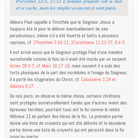
Proverbes 22:3, 27:12 L’homme prudent voit le mal
et se cache, mais les simples avancent et sont punis.
Ailleurs Paul rappelle à Timothée que le Seigneur Jésus a
toujours été là pour le délivrer éventuellement de ses
persécuteurs, même s’il a été fouetté et battu à plusieurs
reprises, cf.
2Timothée 3:10-11, 2Corinthiens 11:23-27, 6:4-5
.
Il est arrivé aussi que le Seigneur protège Paul d’une manière
surnaturelle comme la fois où il avait été mordu par un serpent
Actes 28:3-7, cf. Marc 16:17-18
, mais souvent il a subi des
torts physiques de la part des incrédules à l’image du Seigneur,
il a porté les stygmates du Christ, cf.
Colossiens 1:24 et
Galates 6:17
.
De nos jours, on observe la même chose, certains chrétiens
sont protégés surnaturellement tandis que d’autres vivent des
épreuves terribles, pourtant tous ont la foi comme le relate
Hébreux 11 en parlant des héros de la foi,. La première partie
donne une liste de croyants qui ont été délivrés et la deuxième
partie donne une liste de croyants qui ont persisté dans la foi
jusqu’au martyr.