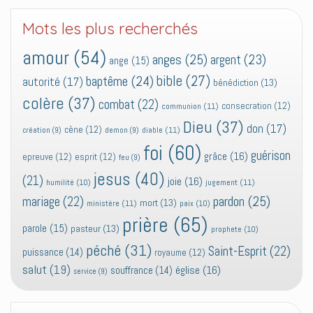
Mots les plus recherchés
amour
(54)
anges
(25)
argent
(23)
ange
(15)
bible
(27)
baptême
(24)
autorité
(17)
bénédiction
(13)
colère
(37)
combat
(22)
consecration
(12)
communion
(11)
Dieu
(37)
don
(17)
cène
(12)
diable
(11)
création
(9)
demon
(9)
foi
(60)
guérison
grâce
(16)
epreuve
(12)
esprit
(12)
feu
(9)
jesus
(40)
(21)
joie
(16)
jugement
(11)
humilité
(10)
pardon
(25)
mariage
(22)
mort
(13)
ministère
(11)
paix
(10)
prière
(65)
parole
(15)
pasteur
(13)
prophete
(10)
péché
(31)
Saint-Esprit
(22)
puissance
(14)
royaume
(12)
salut
(19)
église
(16)
souffrance
(14)
service
(9)