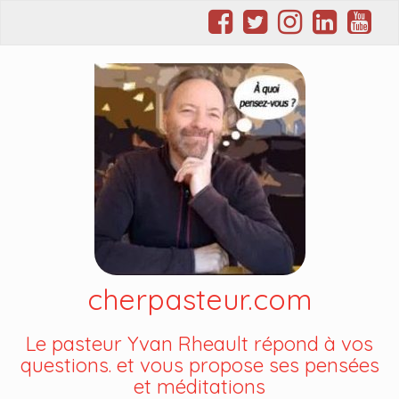
cherpasteur.com
Le pasteur Yvan Rheault répond à vos
questions. et vous propose ses pensées
et méditations