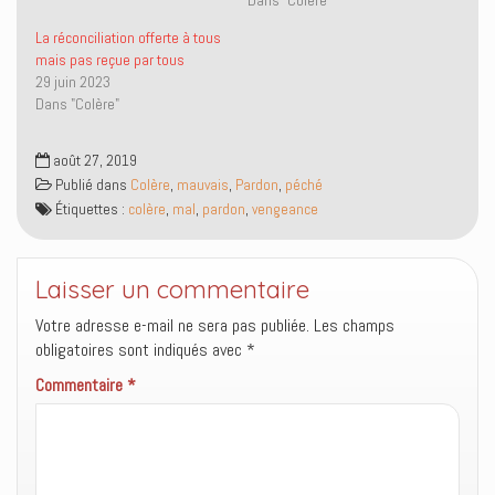
r
o
-
s
(
k
m
u
o
(
a
n
La réconciliation offerte à tous
u
o
i
e
mais pas reçue par tous
v
u
l
n
r
v
à
o
29 juin 2023
e
r
u
u
Dans "Colère"
d
e
n
v
a
d
a
e
n
a
m
l
s
n
i
l
août 27, 2019
u
s
(
e
n
u
o
f
Publié dans
Colère
,
mauvais
,
Pardon
,
péché
e
n
u
e
n
e
v
n
Étiquettes :
colère
,
mal
,
pardon
,
vengeance
o
n
r
ê
u
o
e
t
v
u
d
r
e
v
a
e
l
e
n
)
Laisser un commentaire
l
l
s
e
l
u
Votre adresse e-mail ne sera pas publiée.
f
e
n
Les champs
e
f
e
obligatoires sont indiqués avec
*
n
e
n
ê
n
o
t
ê
u
Commentaire
*
r
t
v
e
r
e
)
e
l
)
l
e
f
e