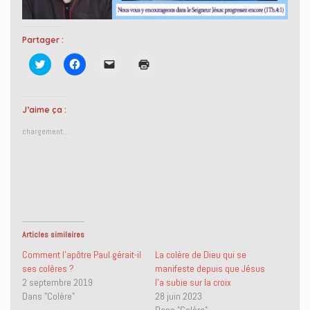
Partager :
C
C
C
C
l
l
l
l
i
i
i
i
q
q
q
q
u
u
u
u
e
e
e
e
J’aime ça :
z
z
r
r
p
p
p
p
chargement…
o
o
o
o
u
u
u
u
r
r
r
r
p
p
e
i
a
a
n
m
r
r
v
p
t
t
o
r
a
a
y
i
g
g
e
m
e
e
r
e
r
r
u
r
s
s
n
(
Articles similaires
u
u
l
o
r
r
i
u
Comment l’apôtre Paul gérait-il
La colère de Dieu qui se
T
F
e
v
ses colères ?
manifeste depuis que Jésus
w
a
n
r
i
c
p
e
2 septembre 2019
l’a subie sur la croix
t
e
a
d
Dans "Colère"
28 juin 2023
t
b
r
a
e
o
e
n
Dans "Colère"